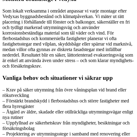
Som lokalt verksamma i området anpassar vi varje montage efter
Vedyxas byggnadsbestånd och klimatpåverkan. Vi mäter ut rätt
placering i förhållande till fönster och balkonger, säkerställer en fri
och tydligt markerad utrymningsväg och använder
korrosionsbeständiga material som tål väder och vind. För
flerbostadshus och kommersiella fastigheter planerar vi ofta
fastighetsstegar med vilplan, skyddsbåge eller spärrar vid marknivå,
medan villor ofta gynnas av diskreta fasadstegar med infällbar
nederdel. Resultatet blir en säker, lättorienterad evakueringsväg som
är enkel att använda även under stress – och som klarar myndighets-
och försäkringskrav.
Vanliga behov och situationer vi säkrar upp
– Krav på säker utrymning från övre våningsplan vid brand eller
rökutveckling
– Förstärkt brandskydd i flerbostadshus och större fastigheter med
flera hyresgäster
– Åtgärd av äldre, skadade eller otillräckliga utrymningsvägar enligt
nya rutiner
– Uppfyllnad av säkerhetskrav från myndigheter, besiktningar och
försäkringsbolag
– Projektering av utrymningsstege i samband med renovering eller