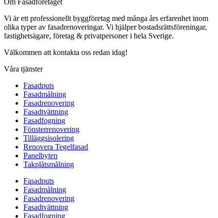
Om Fasadföretaget
Vi är ett professionellt byggföretag med många års erfarenhet inom
olika typer av fasadrenoveringar. Vi hjälper bostadsrättsföreningar,
fastighetsägare, företag & privatpersoner i hela Sverige.
Välkommen att kontakta oss redan idag!
Våra tjänster
Fasadputs
Fasadmålning
Fasadrenovering
Fasadtvättning
Fasadfogning
Fönsterrenovering
Tilläggsisolering
Renovera Tegelfasad
Panelbyten
Takplåtsmålning
Fasadputs
Fasadmålning
Fasadrenovering
Fasadtvättning
Fasadfogning