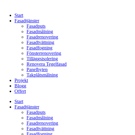
Skip
to
Start
content
Fasadtjänster
Fasadputs
Fasadmålning
Fasadrenovering
Fasadtvättning
Fasadfogning
Fönsterrenovering
Tilläggsisolering
Renovera Tegelfasad
Panelbyten
Takplåtsmålning
Projekt
Blogg
Offert
Start
Fasadtjänster
Fasadputs
Fasadmålning
Fasadrenovering
Fasadtvättning
Fasadfogning