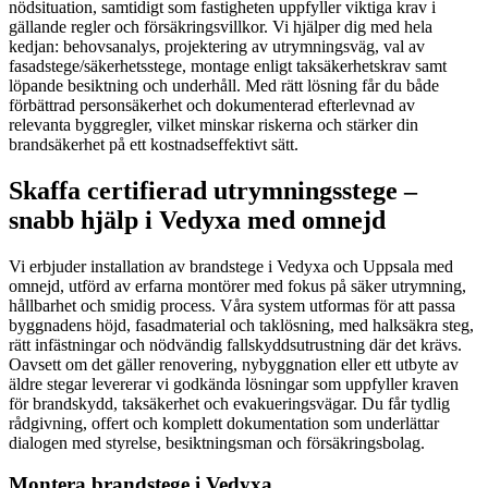
nödsituation, samtidigt som fastigheten uppfyller viktiga krav i
gällande regler och försäkringsvillkor. Vi hjälper dig med hela
kedjan: behovsanalys, projektering av utrymningsväg, val av
fasadstege/säkerhetsstege, montage enligt taksäkerhetskrav samt
löpande besiktning och underhåll. Med rätt lösning får du både
förbättrad personsäkerhet och dokumenterad efterlevnad av
relevanta byggregler, vilket minskar riskerna och stärker din
brandsäkerhet på ett kostnadseffektivt sätt.
Skaffa certifierad utrymningsstege –
snabb hjälp i Vedyxa med omnejd
Vi erbjuder installation av brandstege i Vedyxa och Uppsala med
omnejd, utförd av erfarna montörer med fokus på säker utrymning,
hållbarhet och smidig process. Våra system utformas för att passa
byggnadens höjd, fasadmaterial och taklösning, med halksäkra steg,
rätt infästningar och nödvändig fallskyddsutrustning där det krävs.
Oavsett om det gäller renovering, nybyggnation eller ett utbyte av
äldre stegar levererar vi godkända lösningar som uppfyller kraven
för brandskydd, taksäkerhet och evakueringsvägar. Du får tydlig
rådgivning, offert och komplett dokumentation som underlättar
dialogen med styrelse, besiktningsman och försäkringsbolag.
Montera brandstege i Vedyxa