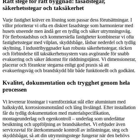
Rätt stege för rätt byggnad: fasadstegar,
säkerhetsstegar och taksäkerhet
Varje fastighet kräver en lösning som passar dess förutsättningar. I
villor prioriterar vi ofta en diskret fasadstege som harmonierar med
husets utseende men ändå ger en tydlig och säker utrymningsväg.
För flerbostadshus och kommersiella fastigheter kombinerar vi ofta
fastighetsstegar med vilplan, skyddsbåge, låsbar nederdel och tydlig
skyltning. I industribyggnader kan robusta säkerhetsstegar, räcken
och förbindelse till taksäkerhetssystem vara avgörande för snabb
evakuering och säker åtkomst för räddningstjänst. Vi dimensionerar,
placerar och förankrar stegarna enligt god praxis så att
evakueringsväg och brandskydd blir både funktionellt och godkänt.
Kvalitet, dokumentation och trygghet genom hela
processen
Vi levererar lösningar i varmförzinkat stål eller aluminium med
halkskydd, korrosionsmotstånd och lång livslängd. Efter installation
får du tydlig dokumentation med materialspecifikation,
montageunderlag och egenkontroll – underlag som underlättar
besiktning och uppföljning av brandsäkerhet. Vi erbjuder även
serviceavtal för återkommande kontroll av infästningar, steg och
skyddsbågar, så att din utrymningsstege fungerar när den behövs