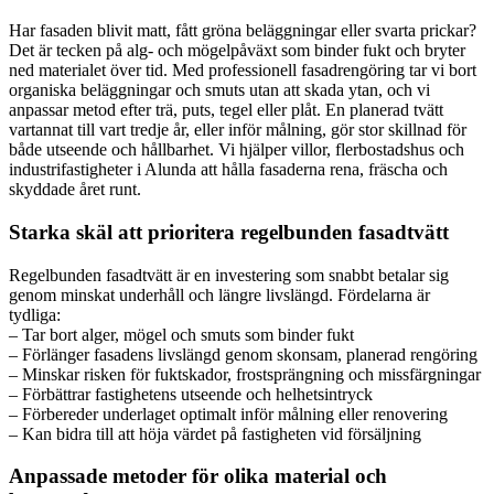
Har fasaden blivit matt, fått gröna beläggningar eller svarta prickar?
Det är tecken på alg- och mögelpåväxt som binder fukt och bryter
ned materialet över tid. Med professionell fasadrengöring tar vi bort
organiska beläggningar och smuts utan att skada ytan, och vi
anpassar metod efter trä, puts, tegel eller plåt. En planerad tvätt
vartannat till vart tredje år, eller inför målning, gör stor skillnad för
både utseende och hållbarhet. Vi hjälper villor, flerbostadshus och
industrifastigheter i Alunda att hålla fasaderna rena, fräscha och
skyddade året runt.
Starka skäl att prioritera regelbunden fasadtvätt
Regelbunden fasadtvätt är en investering som snabbt betalar sig
genom minskat underhåll och längre livslängd. Fördelarna är
tydliga:
– Tar bort alger, mögel och smuts som binder fukt
– Förlänger fasadens livslängd genom skonsam, planerad rengöring
– Minskar risken för fuktskador, frostsprängning och missfärgningar
– Förbättrar fastighetens utseende och helhetsintryck
– Förbereder underlaget optimalt inför målning eller renovering
– Kan bidra till att höja värdet på fastigheten vid försäljning
Anpassade metoder för olika material och