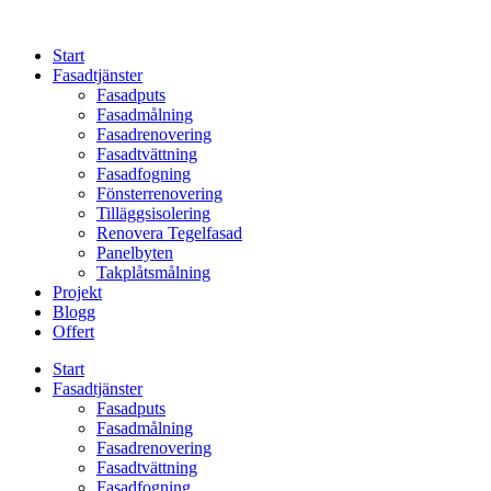
Skip
to
Start
content
Fasadtjänster
Fasadputs
Fasadmålning
Fasadrenovering
Fasadtvättning
Fasadfogning
Fönsterrenovering
Tilläggsisolering
Renovera Tegelfasad
Panelbyten
Takplåtsmålning
Projekt
Blogg
Offert
Start
Fasadtjänster
Fasadputs
Fasadmålning
Fasadrenovering
Fasadtvättning
Fasadfogning