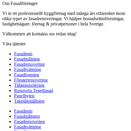
Om Fasadföretaget
Vi är ett professionellt byggföretag med många års erfarenhet inom
olika typer av fasadrenoveringar. Vi hjälper bostadsrättsföreningar,
fastighetsägare, företag & privatpersoner i hela Sverige.
Välkommen att kontakta oss redan idag!
Våra tjänster
Fasadputs
Fasadmålning
Fasadrenovering
Fasadtvättning
Fasadfogning
Fönsterrenovering
Tilläggsisolering
Renovera Tegelfasad
Panelbyten
Takplåtsmålning
Fasadputs
Fasadmålning
Fasadrenovering
Fasadtvättning