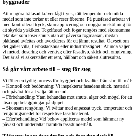
byggnader
Att rengöra träfasad kräver lågt tryck, rätt temperatur och milda
medel som inte torkar ut eller reser fibrerna. På putsfasad arbetar vi
med kontrollerat tryck, skumapplicering och noggrann sköljning för
att skydda ytskiktet. Tegelfasad och fogar rengörs med skonsamma
tekniker som löser smuts utan att påverka fogmassan, medan
plåtfasad avfettas och avoxideras för ett jämnt resultat. Oavsett om
det gäller villa, flerbostadshus eller industrifastighet i Alunda väljer
vi metod, dosering och verktyg efter fasadtyp, skick och omgivning.
Det är så vi säkerställer ett rent, hållbart och säkert slutresultat.
Så går vårt arbete till – steg för steg
Vi följer en tydlig process för trygghet och kvalitet från start till mål:
– Kontroll och bedömning: Vi inspekterar fasadens skick, material
och påväxt för att välja rätt metod.
– Förbehandling: Ytan behandlas mot smuts, alger och mögel för att
lösa upp beläggningar på djupet.
– Skonsam rengöring: Vi tvättar med anpassat tryck, temperatur och
rengöringsmedel för respektive fasadmaterial.
– Efterbehandling: Vid behov appliceras medel som hämmar ny
påväxt och underlättar framtida fasadunderhåll.