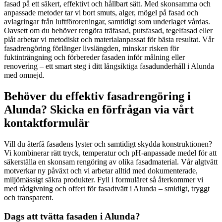
fasad på ett säkert, effektivt och hållbart sätt. Med skonsamma och
anpassade metoder tar vi bort smuts, alger, mögel på fasad och
avlagringar från luftföroreningar, samtidigt som underlaget vårdas.
Oavsett om du behöver rengöra träfasad, putsfasad, tegelfasad eller
plåt arbetar vi metodiskt och materialanpassat för bästa resultat. Vår
fasadrengöring förlänger livslängden, minskar risken för
fuktinträngning och förbereder fasaden inför målning eller
renovering – ett smart steg i ditt långsiktiga fasadunderhåll i Alunda
med omnejd.
Behöver du effektiv fasadrengöring i
Alunda? Skicka en förfrågan via vårt
kontaktformulär
Vill du återfå fasadens lyster och samtidigt skydda konstruktionen?
Vi kombinerar rätt tryck, temperatur och pH-anpassade medel för att
säkerställa en skonsam rengöring av olika fasadmaterial. Vår algtvätt
motverkar ny påväxt och vi arbetar alltid med dokumenterade,
miljömässigt säkra produkter. Fyll i formuläret så återkommer vi
med rådgivning och offert för fasadtvätt i Alunda – smidigt, tryggt
och transparent.
Dags att tvätta fasaden i Alunda?