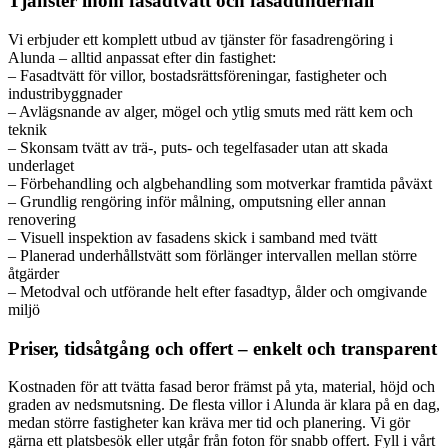
Tjänster inom fasadtvätt och fasadunderhåll
Vi erbjuder ett komplett utbud av tjänster för fasadrengöring i
Alunda – alltid anpassat efter din fastighet:
– Fasadtvätt för villor, bostadsrättsföreningar, fastigheter och
industribyggnader
– Avlägsnande av alger, mögel och ytlig smuts med rätt kem och
teknik
– Skonsam tvätt av trä-, puts- och tegelfasader utan att skada
underlaget
– Förbehandling och algbehandling som motverkar framtida påväxt
– Grundlig rengöring inför målning, omputsning eller annan
renovering
– Visuell inspektion av fasadens skick i samband med tvätt
– Planerad underhållstvätt som förlänger intervallen mellan större
åtgärder
– Metodval och utförande helt efter fasadtyp, ålder och omgivande
miljö
Priser, tidsåtgång och offert – enkelt och transparent
Kostnaden för att tvätta fasad beror främst på yta, material, höjd och
graden av nedsmutsning. De flesta villor i Alunda är klara på en dag,
medan större fastigheter kan kräva mer tid och planering. Vi gör
gärna ett platsbesök eller utgår från foton för snabb offert. Fyll i vårt