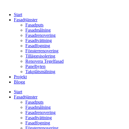
Skip
to
Start
content
Fasadtjänster
Fasadputs
Fasadmålning
Fasadrenovering
Fasadtvättning
Fasadfogning
Fönsterrenovering
Tilläggsisolering
Renovera Tegelfasad
Panelbyten
Takplåtsmålning
Projekt
Blogg
Start
Fasadtjänster
Fasadputs
Fasadmålning
Fasadrenovering
Fasadtvättning
Fasadfogning
Fönsterrenovering