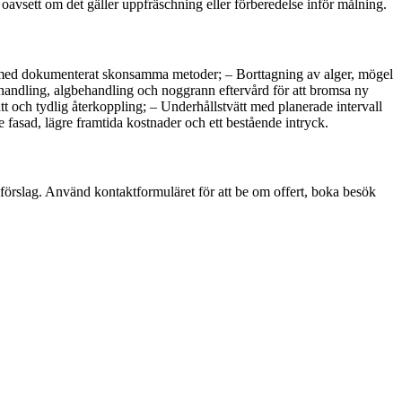
– oavsett om det gäller uppfräschning eller förberedelse inför målning.
nad med dokumenterat skonsamma metoder; – Borttagning av alger, mögel
rbehandling, algbehandling och noggrann eftervård för att bromsa ny
t och tydlig återkoppling; – Underhållstvätt med planerade intervall
 fasad, lägre framtida kostnader och ett bestående intryck.
förslag. Använd kontaktformuläret för att be om offert, boka besök