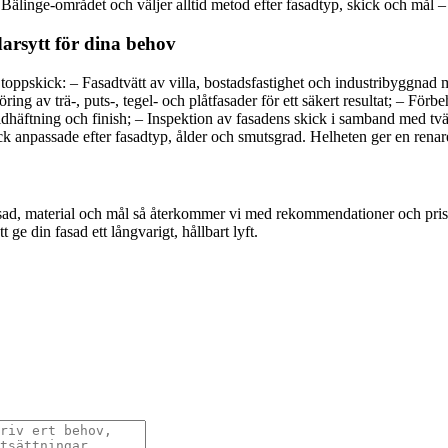
la Bälinge-området och väljer alltid metod efter fasadtyp, skick och mål 
arsytt för dina behov
 i toppskick: – Fasadtvätt av villa, bostadsfastighet och industribygg
ing av trä-, puts-, tegel- och plåtfasader för ett säkert resultat; – Fö
idhäftning och finish; – Inspektion av fasadens skick i samband med tvät
k anpassade efter fasadtyp, ålder och smutsgrad. Helheten ger en renare
fasad, material och mål så återkommer vi med rekommendationer och pris
tt ge din fasad ett långvarigt, hållbart lyft.