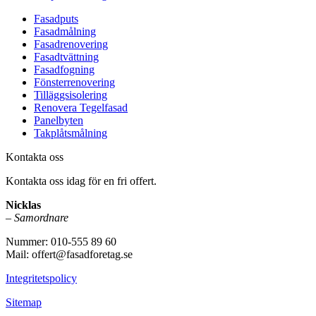
Fasadputs
Fasadmålning
Fasadrenovering
Fasadtvättning
Fasadfogning
Fönsterrenovering
Tilläggsisolering
Renovera Tegelfasad
Panelbyten
Takplåtsmålning
Kontakta oss
Kontakta oss idag för en fri offert.
Nicklas
–
Samordnare
Nummer: 010-555 89 60
Mail: offert@fasadforetag.se
Integritetspolicy
Sitemap