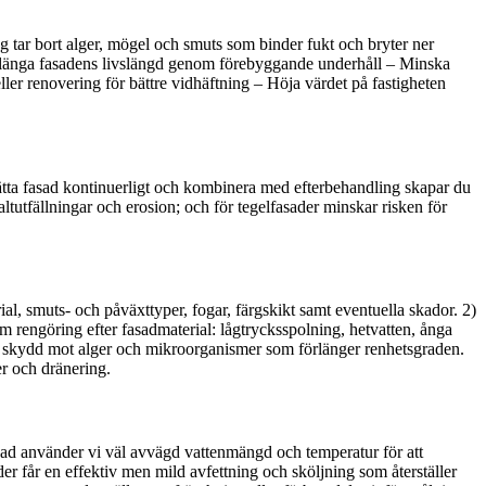
ng tar bort alger, mögel och smuts som binder fukt och bryter ner
 Förlänga fasadens livslängd genom förebyggande underhåll – Minska
ller renovering för bättre vidhäftning – Höja värdet på fastigheten
ätta fasad kontinuerligt och kombinera med efterbehandling skapar du
ltutfällningar och erosion; och för tegelfasader minskar risken för
ial, smuts- och påväxttyper, fogar, färgskikt samt eventuella skador. 2)
 rengöring efter fasadmaterial: lågtrycksspolning, hetvatten, ånga
era skydd mot alger och mikroorganismer som förlänger renhetsgraden.
er och dränering.
asad använder vi väl avvägd vattenmängd och temperatur för att
r får en effektiv men mild avfettning och sköljning som återställer