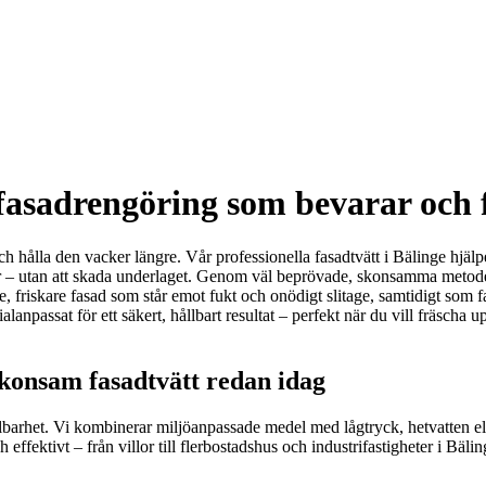
fasadrengöring som bevarar och f
ch hålla den vacker längre. Vår professionella fasadtvätt i Bälinge hjälp
ar – utan att skada underlaget. Genom väl beprövade, skonsamma metoder 
e, friskare fasad som står emot fukt och onödigt slitage, samtidigt som
lanpassat för ett säkert, hållbart resultat – perfekt när du vill fräscha up
konsam fasadtvätt redan idag
hållbarhet. Vi kombinerar miljöanpassade medel med lågtryck, hetvatten 
ffektivt – från villor till flerbostadshus och industrifastigheter i Bälin