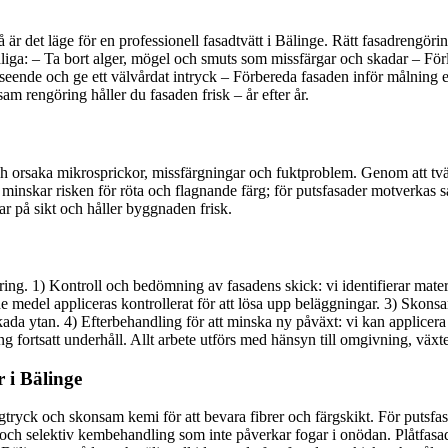
är det läge för en professionell fasadtvätt i Bälinge. Rätt fasadrengöri
 tydliga: – Ta bort alger, mögel och smuts som missfärgar och skadar –
tseende och ge ett välvårdat intryck – Förbereda fasaden inför målning e
 rengöring håller du fasaden frisk – år efter år.
och orsaka mikrosprickor, missfärgningar och fuktproblem. Genom att tv
minskar risken för röta och flagnande färg; för putsfasader motverkas sa
r på sikt och håller byggnaden frisk.
öring. 1) Kontroll och bedömning av fasadens skick: vi identifierar mater
edel appliceras kontrollerat för att lösa upp beläggningar. 3) Skonsam
skada ytan. 4) Efterbehandling för att minska ny påväxt: vi kan applic
ring fortsatt underhåll. Allt arbete utförs med hänsyn till omgivning, växt
 i Bälinge
lågtryck och skonsam kemi för att bevara fibrer och färgskikt. För putsf
ch selektiv kembehandling som inte påverkar fogar i onödan. Plåtfasade