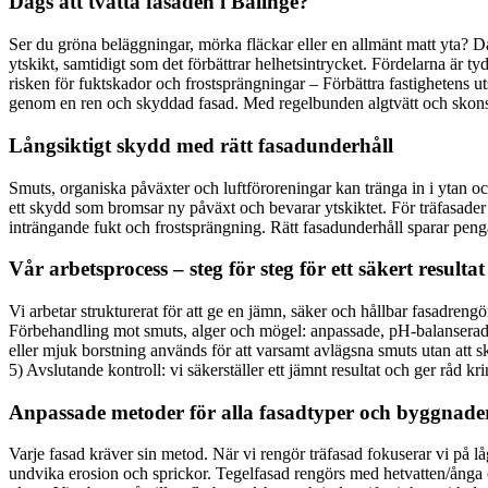
Dags att tvätta fasaden i Bälinge?
Ser du gröna beläggningar, mörka fläckar eller en allmänt matt yta? Då 
ytskikt, samtidigt som det förbättrar helhetsintrycket. Fördelarna är
risken för fuktskador och frostsprängningar – Förbättra fastighetens u
genom en ren och skyddad fasad. Med regelbunden algtvätt och skonsam
Långsiktigt skydd med rätt fasadunderhåll
Smuts, organiska påväxter och luftföroreningar kan tränga in i ytan 
ett skydd som bromsar ny påväxt och bevarar ytskiktet. För träfasader 
inträngande fukt och frostsprängning. Rätt fasadunderhåll sparar penga
Vår arbetsprocess – steg för steg för ett säkert resultat
Vi arbetar strukturerat för att ge en jämn, säker och hållbar fasadreng
Förbehandling mot smuts, alger och mögel: anpassade, pH-balanserade m
eller mjuk borstning används för att varsamt avlägsna smuts utan att 
5) Avslutande kontroll: vi säkerställer ett jämnt resultat och ger råd k
Anpassade metoder för alla fasadtyper och byggnader
Varje fasad kräver sin metod. När vi rengör träfasad fokuserar vi på 
undvika erosion och sprickor. Tegelfasad rengörs med hetvatten/ånga o