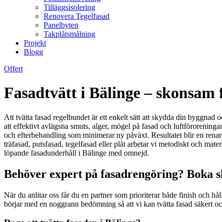
Tilläggsisolering
Renovera Tegelfasad
Panelbyten
Takplåtsmålning
Projekt
Blogg
Offert
Fasadtvätt i Bälinge – skonsam 
Att tvätta fasad regelbundet är ett enkelt sätt att skydda din byggnad o
att effektivt avlägsna smuts, alger, mögel på fasad och luftförorening
och efterbehandling som minimerar ny påväxt. Resultatet blir en renar
träfasad, putsfasad, tegelfasad eller plåt arbetar vi metodiskt och materia
löpande fasadunderhåll i Bälinge med omnejd.
Behöver expert på fasadrengöring? Boka s
När du anlitar oss får du en partner som prioriterar både finish och 
börjar med en noggrann bedömning så att vi kan tvätta fasad säkert och e