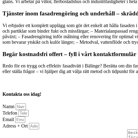
glans. Vi arbetar på villor, flerbostadshus och industrifastigheter i he
Tjänster inom fasadrengöring och underhåll – skrädd
Vi erbjuder ett komplett upplägg som gör det enkelt att hålla fasaden
och partiklar som binder fukt och missfärgar; – Materialanpassad rengör
påväxt; – Fasadrengöring inför målning eller renovering för optimal v
som bevarar ytskikt och kulör längre; – Metodval, vattenflöde och tryc
Begär kostnadsfri offert – fyll i vårt kontaktformulär
Redo för en trygg och effektiv fasadtvätt i Bälinge? Berätta om din 
eller ställa frågor – vi hjälper dig att välja rätt metod och tidpunkt för a
Kontakta oss idag!
Namn
Telefon
Email
Adress + Ort