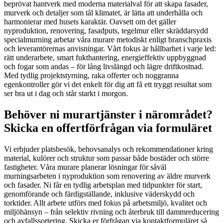
beprövat hantverk med moderna materialval för att skapa fasader,
murverk och detaljer som tål klimatet, är lätta att underhålla och
harmonierar med husets karaktär. Oavsett om det gäller
nyproduktion, renovering, fasadputs, tegelmur eller skräddarsydd
specialmurning arbetar våra murare metodiskt enligt branschpraxis
och leverantörernas anvisningar. Vårt fokus är hållbarhet i varje led:
rätt underarbete, smart fukthantering, energieffektiv uppbyggnad
och fogar som andas – för lång livslängd och lägre driftkostnad.
Med tydlig projektstyrning, raka offerter och noggranna
egenkontroller gör vi det enkelt för dig att få ett tryggt resultat som
ser bra ut i dag och står starkt i morgon.
Behöver ni murartjänster i närområdet?
Skicka en offertförfrågan via formuläret
Vi erbjuder platsbesök, behovsanalys och rekommendationer kring
material, kulörer och struktur som passar både bostäder och större
fastigheter. Våra murare planerar lösningar för såväl
murningsarbeten i nyproduktion som renovering av äldre murverk
och fasader. Ni får en tydlig arbetsplan med tidpunkter för start,
genomförande och färdigställande, inklusive väderskydd och
torktider. Allt arbete utförs med fokus på arbetsmiljö, kvalitet och
miljöhänsyn – från selektiv rivning och återbruk till dammreducering
och avfallssortering. Skicka er förfrågan via kontaktformuläret så