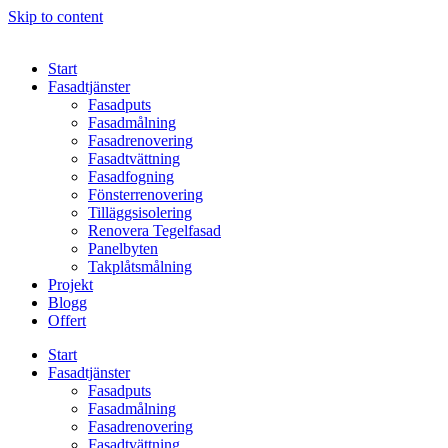
Skip to content
Start
Fasadtjänster
Fasadputs
Fasadmålning
Fasadrenovering
Fasadtvättning
Fasadfogning
Fönsterrenovering
Tilläggsisolering
Renovera Tegelfasad
Panelbyten
Takplåtsmålning
Projekt
Blogg
Offert
Start
Fasadtjänster
Fasadputs
Fasadmålning
Fasadrenovering
Fasadtvättning