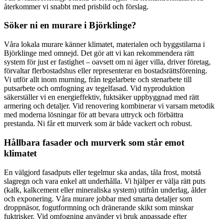
återkommer vi snabbt med prisbild och förslag.
Söker ni en murare i Björklinge?
Våra lokala murare känner klimatet, materialen och byggstilarna i
Björklinge med omnejd. Det gör att vi kan rekommendera rätt
system för just er fastighet – oavsett om ni äger villa, driver företag,
förvaltar flerbostadshus eller representerar en bostadsrättsförening.
Vi utför allt inom murning, från tegelarbete och stenarbete till
putsarbete och omfogning av tegelfasad. Vid nyproduktion
säkerställer vi en energieffektiv, fuktsäker uppbyggnad med rätt
armering och detaljer. Vid renovering kombinerar vi varsam metodik
med moderna lösningar för att bevara uttryck och förbättra
prestanda. Ni får ett murverk som är både vackert och robust.
Hållbara fasader och murverk som står emot
klimatet
En välgjord fasadputs eller tegelmur ska andas, tåla frost, motstå
slagregn och vara enkel att underhålla. Vi hjälper er välja rätt puts
(kalk, kalkcement eller mineraliska system) utifrån underlag, ålder
och exponering. Våra murare jobbar med smarta detaljer som
droppnäsor, fogutformning och dränerande skikt som minskar
fuktrisker. Vid omfogning använder vi bruk anpassade efter