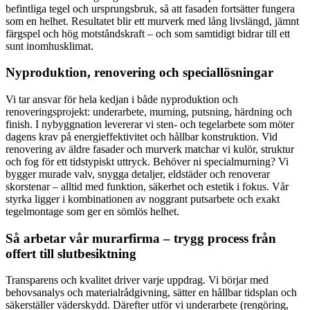
befintliga tegel och ursprungsbruk, så att fasaden fortsätter fungera
som en helhet. Resultatet blir ett murverk med lång livslängd, jämnt
färgspel och hög motståndskraft – och som samtidigt bidrar till ett
sunt inomhusklimat.
Nyproduktion, renovering och speciallösningar
Vi tar ansvar för hela kedjan i både nyproduktion och
renoveringsprojekt: underarbete, murning, putsning, härdning och
finish. I nybyggnation levererar vi sten- och tegelarbete som möter
dagens krav på energieffektivitet och hållbar konstruktion. Vid
renovering av äldre fasader och murverk matchar vi kulör, struktur
och fog för ett tidstypiskt uttryck. Behöver ni specialmurning? Vi
bygger murade valv, snygga detaljer, eldstäder och renoverar
skorstenar – alltid med funktion, säkerhet och estetik i fokus. Vår
styrka ligger i kombinationen av noggrant putsarbete och exakt
tegelmontage som ger en sömlös helhet.
Så arbetar vår murarfirma – trygg process från
offert till slutbesiktning
Transparens och kvalitet driver varje uppdrag. Vi börjar med
behovsanalys och materialrådgivning, sätter en hållbar tidsplan och
säkerställer väderskydd. Därefter utför vi underarbete (rengöring,