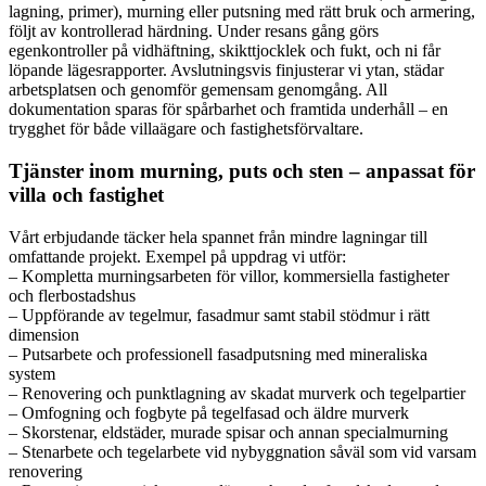
lagning, primer), murning eller putsning med rätt bruk och armering,
följt av kontrollerad härdning. Under resans gång görs
egenkontroller på vidhäftning, skikttjocklek och fukt, och ni får
löpande lägesrapporter. Avslutningsvis finjusterar vi ytan, städar
arbetsplatsen och genomför gemensam genomgång. All
dokumentation sparas för spårbarhet och framtida underhåll – en
trygghet för både villaägare och fastighetsförvaltare.
Tjänster inom murning, puts och sten – anpassat för
villa och fastighet
Vårt erbjudande täcker hela spannet från mindre lagningar till
omfattande projekt. Exempel på uppdrag vi utför:
– Kompletta murningsarbeten för villor, kommersiella fastigheter
och flerbostadshus
– Uppförande av tegelmur, fasadmur samt stabil stödmur i rätt
dimension
– Putsarbete och professionell fasadputsning med mineraliska
system
– Renovering och punktlagning av skadat murverk och tegelpartier
– Omfogning och fogbyte på tegelfasad och äldre murverk
– Skorstenar, eldstäder, murade spisar och annan specialmurning
– Stenarbete och tegelarbete vid nybyggnation såväl som vid varsam
renovering