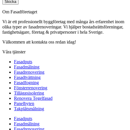
Skicka
Om Fasadföretaget
Vi är ett professionellt byggföretag med många års erfarenhet inom
olika typer av fasadrenoveringar. Vi hjälper bostadsrättsföreningar,
fastighetsägare, företag & privatpersoner i hela Sverige.
Välkommen att kontakta oss redan idag!
Våra tjänster
Fasadputs
Fasadmålning
Fasadrenovering
Fasadtvättning
Fasadfogning
Fönsterrenovering
Tilläggsisolering
Renovera Tegelfasad
Panelbyten
Takplåtsmålning
Fasadputs
Fasadmålning
Fasadrenovering