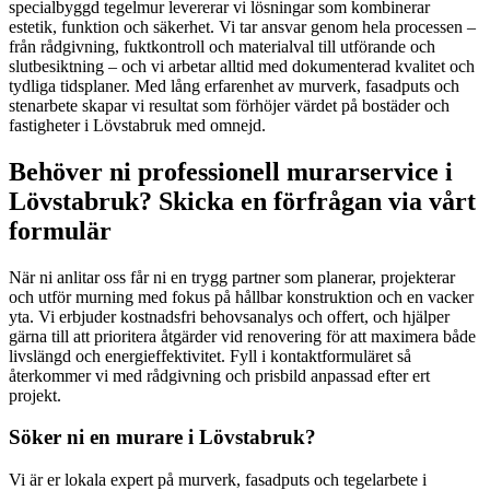
specialbyggd tegelmur levererar vi lösningar som kombinerar
estetik, funktion och säkerhet. Vi tar ansvar genom hela processen –
från rådgivning, fuktkontroll och materialval till utförande och
slutbesiktning – och vi arbetar alltid med dokumenterad kvalitet och
tydliga tidsplaner. Med lång erfarenhet av murverk, fasadputs och
stenarbete skapar vi resultat som förhöjer värdet på bostäder och
fastigheter i Lövstabruk med omnejd.
Behöver ni professionell murarservice i
Lövstabruk? Skicka en förfrågan via vårt
formulär
När ni anlitar oss får ni en trygg partner som planerar, projekterar
och utför murning med fokus på hållbar konstruktion och en vacker
yta. Vi erbjuder kostnadsfri behovsanalys och offert, och hjälper
gärna till att prioritera åtgärder vid renovering för att maximera både
livslängd och energieffektivitet. Fyll i kontaktformuläret så
återkommer vi med rådgivning och prisbild anpassad efter ert
projekt.
Söker ni en murare i Lövstabruk?
Vi är er lokala expert på murverk, fasadputs och tegelarbete i