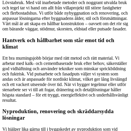
Lövstabruk. Med väl inarbetade metoder och noggrant utvalda bruk
och tegel tar vi hand om allt från villaprojekt till större fastigheter
och flerbostadshus. Vi utför både nybyggnation och renovering, och
anpassar lösningarna efter byggnadens ålder, stil och förutsättningar.
Vårt mål är att skapa en hållbar konstruktion – oavsett om det rör sig
om bärande väggar, stödmur, skorsten, eldstad eller putsade fasader.
Hantverk och hållbarhet som står emot tid och
klimat
Ett bra murningsjobb börjar med rätt metod och rätt material. Vi
arbetar med kalk- och cementbaserade bruk efter behov, säkerställer
god vidhäftning och använder tekniker som minskar sprickbildning
och fuktrisk. Vid putsarbete och fasadputs väljer vi system som
andas och är anpassade för nordiskt klimat, vilket ger lång livslängd
och ett vackert utseende över tid. När vi bygger tegelmur eller utför
stenarbete ser vi till att fogar, dränering och detaljlösningar håller
högsta standard – för ett tryggt, energieffektivt och underhållsvänligt
resultat.
Nyproduktion, renovering och skräddarsydda
lösningar
Vi hjälper lika gärna till i byggskedet av nyproduktion som vid