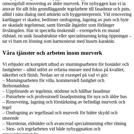
omsorgsfull renovering av äldre murverk. För nybyggen kan vi ta
ansvar för allt från grundläggande tegelarbete till fasadmur och puts,
alltid i nära dialog med arkitekt och byggentreprenör. Vid renovering
kartlägger vi skador, bedömer omfogning, lagning av puts och byte
av skadade tegelstenar, samt föreslår åtgärder som förlänger
livslängden. Har ni speciella önskemål – exempelvis en murad
eldstad, en unik fasadstruktur eller specialmurning kring öppningar –
tar vi fram en lösning som harmonierar med husets karaktär.
Våra tjänster och arbeten inom murverk
Vi erbjuder ett komplett utbud av murningsarbeten för bostäder och
fastigheter – alltid utfört av erfarna murare med fokus på kvalitet,
säkerhet och finish. Nedan ser ni exempel på vad vi gör:
– Murningsarbeten för villa, kommersiell fastighet och
flerbostadshus
– Uppförande av tegelmur, stödmur och hållbar fasadmur
– Putsarbete och professionell fasadputsning för nya och äldre hus
– Renovering, lagning och förstärkning av befintligt murverk och
tegel
– Omfogning av tegelfasad och murverk för bättre skydd och
utseende
– Skorstenar, eldstäder och avancerad specialmurning efter ritning
– Sten- och tegelarbeten vid både nybyggnation och