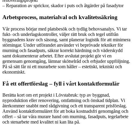
renoveringsprojekt
– Reparation av sprickor, skador i puts och åtgärder på fasadytor
Arbetsprocess, materialval och kvalitetssäkring
Vår process börjar med platsbesök och tydlig behovsanalys. Vi tar
fukt- och underlagskontroller, väljer rätt bruk och tegel utifrån
byggnadens krav och säsong, samt planerar logistik för att minimera
störningar. Under utförandet använder vi beprövade tekniker för
murning och fasadputs, säkrar korrekt härdning och väderskydd
samt dokumenterar arbetet. Efter avslutat projekt gör vi en
gemensam genomgång, lämnar skötselråd och erbjuder uppföljning.
På så sätt får ni ett murarbete som håller – estetiskt, tekniskt och
ekonomiskt.
Få ett offertförslag – fyll i vårt kontaktformulär
Berätta kort om ert projekt i Lövstabruk: typ av byggnad,
nyproduktion eller renovering, omfattning och önskad tidplan. Vi
återkommer snabbt med rådgivning och ett transparent prisförslag.
Använd kontaktformuläret för att boka kostnadsfri genomgång och
offert – så tar våra murare hand om murning, fasadputs, tegelarbete
och stenarbete med kvalitet ni kan lita på.