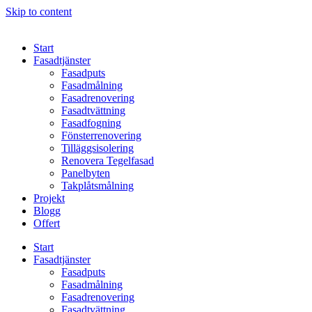
Skip to content
Start
Fasadtjänster
Fasadputs
Fasadmålning
Fasadrenovering
Fasadtvättning
Fasadfogning
Fönsterrenovering
Tilläggsisolering
Renovera Tegelfasad
Panelbyten
Takplåtsmålning
Projekt
Blogg
Offert
Start
Fasadtjänster
Fasadputs
Fasadmålning
Fasadrenovering
Fasadtvättning