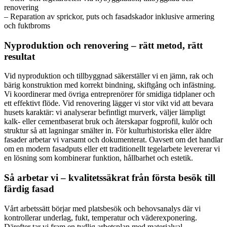
renovering
– Reparation av sprickor, puts och fasadskador inklusive armering
och fuktbroms
Nyproduktion och renovering – rätt metod, rätt
resultat
Vid nyproduktion och tillbyggnad säkerställer vi en jämn, rak och
bärig konstruktion med korrekt bindning, skiftgång och infästning.
Vi koordinerar med övriga entreprenörer för smidiga tidplaner och
ett effektivt flöde. Vid renovering lägger vi stor vikt vid att bevara
husets karaktär: vi analyserar befintligt murverk, väljer lämpligt
kalk- eller cementbaserat bruk och återskapar fogprofil, kulör och
struktur så att lagningar smälter in. För kulturhistoriska eller äldre
fasader arbetar vi varsamt och dokumenterat. Oavsett om det handlar
om en modern fasadputs eller ett traditionellt tegelarbete levererar vi
en lösning som kombinerar funktion, hållbarhet och estetik.
Så arbetar vi – kvalitetssäkrat från första besök till
färdig fasad
Vårt arbetssätt börjar med platsbesök och behovsanalys där vi
kontrollerar underlag, fukt, temperatur och väderexponering.
Därefter tar vi fram en tydlig arbetsplan med materialval,