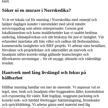
klart.
Söker ni en murare i Norrskedika?
Vi är ert lokala val för murning i Norrskedika med omnejd och
hjälper dagligen kunder i närområdet med såväl mindre
serviceuppdrag som större entreprenader. Genom god
lokalkännedom och korta inställelsetider kan vi snabbt bedöma
underlag, klimatpåverkan och rätt brukstyp för just er fastighet. Vår
erfarenhet innefattar allt från villor och radhus till flerbostadshus,
kommersiella fastigheter och BRF-projekt. Vi arbetar nära beställare,
förvaltare och projektledare och säkerställer att murverk och
fasadputs utförs korrekt enligt gällande branschregler och
tillverkarens anvisningar – för ett snyggt, slitstarkt och vädertåligt
resultat.
Hantverk med lång livslängd och fokus på
hållbarhet
Hållbar murning handlar om mer än utseende. Vi anpassar val av
tegel, sten, bruk och fasadputs efter byggnadens ålder, konstruktion
och exponering för väder. Rätt fogdjup, noggrann packning och
korrekt tork- och härdtid förebygger fuktinträngning, frostskador
och sprickbildning. Vi arbetar gärna med material med låg