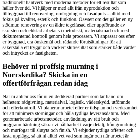
traditionellt hantverk med moderna metoder för ett resultat som
håller över tid. Vi hjälper er med allt från nyproduktion och
tillbyggnad till renovering, omfogning och fasadputs – alltid med
fokus på kvalitet, estetik och funktion. Oavsett om det gäller en ny
stödmur, renovering av en äldre tegelfasad eller uppförande av
skorsten och eldstad arbetar vi metodiskt, materialsmart och med
dokumenterad kontroll genom hela processen. Vi anpassar oss efter
er byggnad, era önskemål och rådande förutsättningar för att
säkerställa ett tryggt och vackert slutresultat som stärker både värdet
och intrycket av fastigheten.
Behöver ni proffsig murning i
Norrskedika? Skicka in en
offertförfrågan redan idag
När ni anlitar oss får ni en dedikerad partner som tar hand om
helheten: rådgivning, materialval, logistik, väderskydd, utförande
och efterkontroll. Vi planerar arbetet efter er tidsplan och verksamhet
för att minimera störningar och hålla tydliga leveransdatum. Med
genomarbetade arbetsmetoder, användning av rätt bruk och
noggrann härdning säkrar vi hållbarhet i varje detalj, från grundning
och murfogar till slutyta och finish. Vi erbjuder tydliga offerter och
fasta upplägg, så att ni alltid vet vad som ingår och när arbetet är