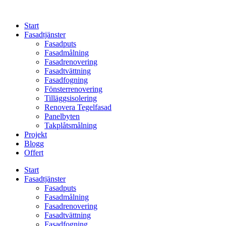
Skip
to
Start
content
Fasadtjänster
Fasadputs
Fasadmålning
Fasadrenovering
Fasadtvättning
Fasadfogning
Fönsterrenovering
Tilläggsisolering
Renovera Tegelfasad
Panelbyten
Takplåtsmålning
Projekt
Blogg
Offert
Start
Fasadtjänster
Fasadputs
Fasadmålning
Fasadrenovering
Fasadtvättning
Fasadfogning