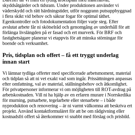
skyddsåtgärder och tidsram. Under produktionen använder vi
väderskydd och rätt härdningstider, utför noggrann putsuppbyggnad
i flera skikt vid behov och säkrar fogar för optimal täthet.
Egenkontroller och fotodokumentation följer varje steg. Efter
avslutat arbete får ni skötselråd och genomgång av underhåll för att
förlänga livslängden på er fasad och ert murverk. För BRF och
fastighetsägare planerar vi etappvis för att minska störningar för
boende och verksamhet.
Pris, tidsplan och offert – få ett tryggt underlag
innan start
Vi lämnar tydliga offerter med specificerade arbetsmoment, material
och tidplan så att ni vet exakt vad som ingår. Prissättningen anpassas
efter omfattning, val av material, ställningsbehov och åtkomlighet.
För privatpersoner informerar vi om möjligheten till ROT-avdrag på
arbetskostnaden. Vill ni ha hjälp av en erfaren murare i Norrskedika
för murning, putsarbete, tegelarbete eller stenarbete – i både
nyproduktion och renovering – är ni varmt välkomna att beskriva ert
projekt. Använd kontaktformuläret för att be om rådgivning eller
kostnadsfri offert så återkommer vi snabbt med förslag och prisbild.