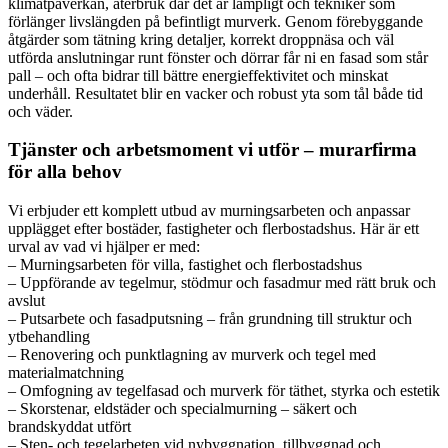
klimatpåverkan, återbruk där det är lämpligt och tekniker som
förlänger livslängden på befintligt murverk. Genom förebyggande
åtgärder som tätning kring detaljer, korrekt droppnäsa och väl
utförda anslutningar runt fönster och dörrar får ni en fasad som står
pall – och ofta bidrar till bättre energieffektivitet och minskat
underhåll. Resultatet blir en vacker och robust yta som tål både tid
och väder.
Tjänster och arbetsmoment vi utför – murarfirma
för alla behov
Vi erbjuder ett komplett utbud av murningsarbeten och anpassar
upplägget efter bostäder, fastigheter och flerbostadshus. Här är ett
urval av vad vi hjälper er med:
– Murningsarbeten för villa, fastighet och flerbostadshus
– Uppförande av tegelmur, stödmur och fasadmur med rätt bruk och
avslut
– Putsarbete och fasadputsning – från grundning till struktur och
ytbehandling
– Renovering och punktlagning av murverk och tegel med
materialmatchning
– Omfogning av tegelfasad och murverk för täthet, styrka och estetik
– Skorstenar, eldstäder och specialmurning – säkert och
brandskyddat utfört
– Sten- och tegelarbeten vid nybyggnation, tillbyggnad och