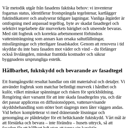
Vår metodik utgår från fasadens faktiska behov: vi inventerar
fogarnas status, identifierar frostsprängda tegelstenar, kartlägger
fuktindikatorer och analyserar tidigare lagningar. Vanliga åtgärder är
omfogning med anpassad tegelfog, byte av skadat fasadtegel och
selektivt tegelarbete där murverkets bärighet och utseende bevaras.
Med rätt fogbruk och korrekta arbetsmoment förhindras
vatteninträngning som annars kan orsaka saltutfällningar,
missfärgningar och ytterligare fasadskador. Genom att renovera i tid
skyddar du inte bara fasaden mot väder och vind – du förlänger
också livslängden, minskar framtida kostnader och säkrar
byggnadens ursprungliga estetik.
Hållbarhet, fuktskydd och bevarande av fasadtegel
Ett framgångsrikt resultat handlar om rätt materialval och detaljer. Vi
använder fogbruk som matchar befintligt murverk i hårdhet och
kulör, vilket minskar spänningar och risken för sprickbildning.
Rengöring sker varsamt för att inte skada fasadtegelns yta, och där
det passar appliceras en diffusionsöppen, vattenavvisande
skyddsbehandling som stöter bort slagregn men låter väggen andas.
Vid behov kompletterar vi med dränerande lösningar och
genomgång av plåtdetaljer för ett heltäckande fuktskydd. Vårt mål är
att förstärka och bevara – inte förändra – husets uttryck, så att
fasaden får ett hållbart lyft utan att tappa sin karaktär.