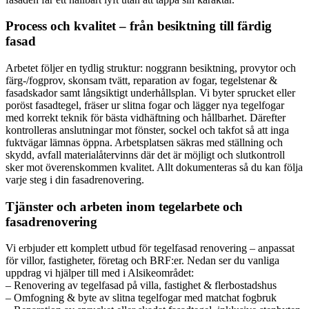
Process och kvalitet – från besiktning till färdig
fasad
Arbetet följer en tydlig struktur: noggrann besiktning, provytor och
färg-/fogprov, skonsam tvätt, reparation av fogar, tegelstenar &
fasadskador samt långsiktigt underhållsplan. Vi byter sprucket eller
poröst fasadtegel, fräser ur slitna fogar och lägger nya tegelfogar
med korrekt teknik för bästa vidhäftning och hållbarhet. Därefter
kontrolleras anslutningar mot fönster, sockel och takfot så att inga
fuktvägar lämnas öppna. Arbetsplatsen säkras med ställning och
skydd, avfall materialåtervinns där det är möjligt och slutkontroll
sker mot överenskommen kvalitet. Allt dokumenteras så du kan följa
varje steg i din fasadrenovering.
Tjänster och arbeten inom tegelarbete och
fasadrenovering
Vi erbjuder ett komplett utbud för tegelfasad renovering – anpassat
för villor, fastigheter, företag och BRF:er. Nedan ser du vanliga
uppdrag vi hjälper till med i Alsikeområdet:
– Renovering av tegelfasad på villa, fastighet & flerbostadshus
– Omfogning & byte av slitna tegelfogar med matchat fogbruk