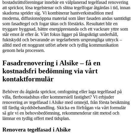
bostadsrättsföreningar innebär en välplanerad tegelfasad renovering
att sprickor, lösa tegelstenar och slitna tegelfogar åtgärdas i tid, innan
skadorna sprider sig. Vi kombinerar hantverkstradition med
moderna, diffusionsöppna material som låter fasaden andas samtidigt
som fasadtegel och fogar tätas och förstärks. Resultatet blir en
tryggare byggnad, bättre energiprestanda och ett vackrare yttre som
står emot år efter år. Vårt fokus ligger på långsiktigt underhåll,
fuktskydd och bevarande av tegelarbetets ursprungliga uttryck –
alltid med ett noggrant utfört arbete och tydlig kommunikation
genom hela processen.
Fasadrenovering i Alsike – få en
kostnadsfri bedömning via vårt
kontaktformulär
Behöver du åtgärda sprickor, omfogning eller laga tegelfasad på
villa, flerbostadshus eller kommersiell fastighet? Vi erbjuder
renovering av tegelfasad i Alsike med omnejd, från första besiktning
till färdig skyddsbehandling. Skicka en förfrågan via vårt formulär
så gör vi en behovsbedömning, rekommenderar rätt metod och
lämnar en tydlig offert med tidsplan.
Renovera tegelfasad i Alsike