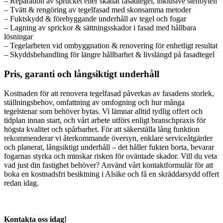
– Reparation av sprucket eller skadat fasadtegel, inklusive stenbyten
– Tvätt & rengöring av tegelfasad med skonsamma metoder
– Fuktskydd & förebyggande underhåll av tegel och fogar
– Lagning av sprickor & sättningsskador i fasad med hållbara
lösningar
– Tegelarbeten vid ombyggnation & renovering för enhetligt resultat
– Skyddsbehandling för längre hållbarhet & livslängd på fasadtegel
Pris, garanti och långsiktigt underhåll
Kostnaden för att renovera tegelfasad påverkas av fasadens storlek,
ställningsbehov, omfattning av omfogning och hur många
tegelstenar som behöver bytas. Vi lämnar alltid tydlig offert och
tidplan innan start, och vårt arbete utförs enligt branschpraxis för
högsta kvalitet och spårbarhet. För att säkerställa lång funktion
rekommenderar vi återkommande översyn, enklare serviceåtgärder
och planerat, långsiktigt underhåll – det håller fukten borta, bevarar
fogarnas styrka och minskar risken för oväntade skador. Vill du veta
vad just din fastighet behöver? Använd vårt kontaktformulär för att
boka en kostnadsfri besiktning i Alsike och få en skräddarsydd offert
redan idag.
Kontakta oss idag!