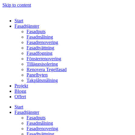
Skip to content
Start
Fasadtjänster
Fasadputs
Fasadmålning
Fasadrenovering
Fasadtvättning
Fasadfogning
Fönsterrenovering
Tilläggsisolering
Renovera Tegelfasad
Panelbyten
Takplåtsmålning
Projekt
Blogg
Offert
Start
Fasadtjänster
Fasadputs
Fasadmålning
Fasadrenovering
Fasadtvättning