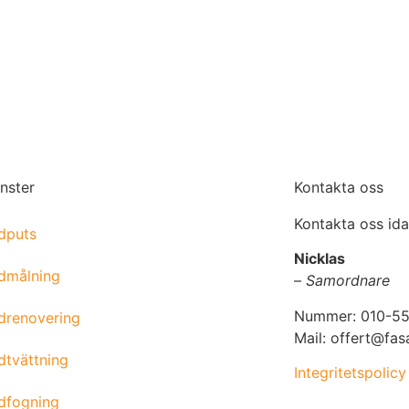
änster
Kontakta oss
Kontakta oss idag
dputs
Nicklas
dmålning
–
Samordnare
Nummer: 010-55
drenovering
Mail: offert@fas
dtvättning
Integritetspolicy
dfogning