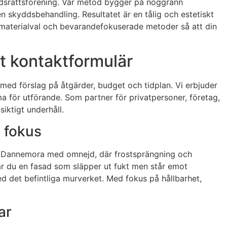
ostadsrättsförening. Vår metod bygger på noggrann
 skyddsbehandling. Resultatet är en tålig och estetiskt
 materialval och bevarandefokuserade metoder så att din
rt kontaktformulär
 med förslag på åtgärder, budget och tidplan. Vi erbjuder
a för utförande. Som partner för privatpersoner, företag,
iktigt underhåll.
i fokus
ad i Dannemora med omnejd, där frostsprängning och
r du en fasad som släpper ut fukt men står emot
ed det befintliga murverket. Med fokus på hållbarhet,
ar