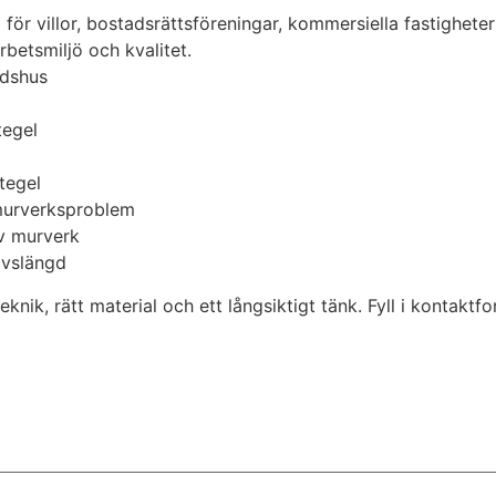
 för villor, bostadsrättsföreningar, kommersiella fastighet
rbetsmiljö och kvalitet.
adshus
tegel
tegel
 murverksproblem
av murverk
ivslängd
eknik, rätt material och ett långsiktigt tänk. Fyll i kontakt