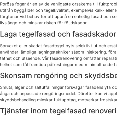
Porösa fogar är en av de vanligaste orsakerna till fuktpro
utifrån byggålder och tegelkvalitet, exempelvis kalk- eller 
färgtonar vid behov för att uppnå en enhetlig fasad och ser
livslängd och minskar risken för följdskador.
Laga tegelfasad och fasadskador 
Sprucket eller skadat fasadtegel byts selektivt ut och ersä
använder lämpliga lagningstekniker såsom injektering, föra
täthet och utseende. Vår fasadrenovering omfattar reparati
helhet som tål framtida påfrestningar med minimalt underh
Skonsam rengöring och skyddsbeha
Smuts, alger och saltutfällningar försvagar fasadens yta o
ånga och anpassade rengöringsmedel. Därefter kan vi appli
skyddsbehandling minskar fuktupptag, motverkar frostskador
Tjänster inom tegelfasad renovering