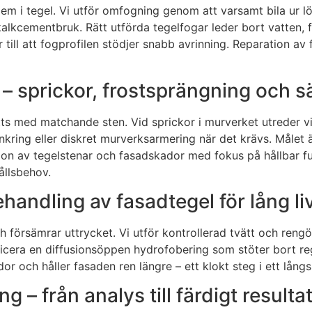
blem i tegel. Vi utför omfogning genom att varsamt bila ur 
kalkcementbruk. Rätt utförda tegelfogar leder bort vatten, f
 till att fogprofilen stödjer snabb avrinning. Reparation av
– sprickor, frostsprängning och s
tts med matchande sten. Vid sprickor i murverket utreder vi 
nkring eller diskret murverksarmering när det krävs. Målet 
on av tegelstenar och fasadskador med fokus på hållbar funk
ållsbehov.
ndling av fasadtegel för lång li
ch försämrar uttrycket. Vi utför kontrollerad tvätt och ren
cera en diffusionsöppen hydrofobering som stöter bort reg
 och håller fasaden ren längre – ett klokt steg i ett långs
 – från analys till färdigt resulta