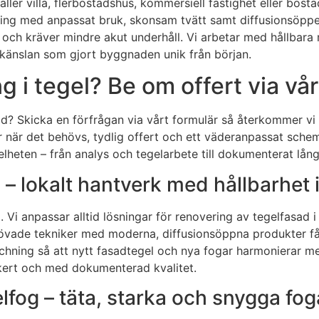
 gäller villa, flerbostadshus, kommersiell fastighet eller b
ning med anpassat bruk, skonsam tvätt samt diffusionsöppen
 och kräver mindre akut underhåll. Vi arbetar med hållbara
lkänslan som gjort byggnaden unik från början.
g i tegel? Be om offert via vå
sad? Skicka en förfrågan via vårt formulär så återkommer vi
r när det behövs, tydlig offert och ett väderanpassat schem
lheten – från analys och tegelarbete till dokumenterat långs
– lokalt hantverk med hållbarhet 
d. Vi anpassar alltid lösningar för renovering av tegelfas
rövade tekniker med moderna, diffusionsöppna produkter få
atchning så att nytt fasadtegel och nya fogar harmonierar m
säkert och med dokumenterad kvalitet.
fog – täta, starka och snygga fog