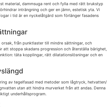
löst material, dammsuga rent och fylla med rätt brukstyp
örhindrar inträngning och ger en jämn, estetisk yta. Vi
 fogar i tid är en nyckelåtgärd som förlänger fasadens
ättningar
orsak, från punktlaster till mindre sättningar, och
är att stoppa skadans progression och återställa bärighet,
tion: täta kopplingar, rätt dilatationslösningar och en
vslängd
göring av tegelfasad med metoder som lågtryck, hetvatten/
nvatten utan att hindra murverket från att andas. Denna
iktigt underhållsprogram.
t