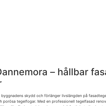
Dannemora – hållbar fa
r
r byggnadens skydd och förlänger livslängden på fasadtege
h porösa tegelfogar. Med en professionell tegelfasad renove