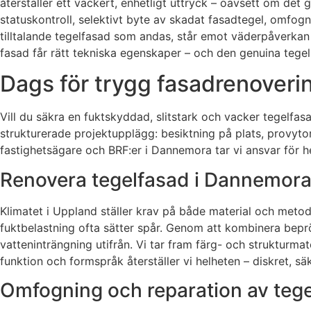
återställer ett vackert, enhetligt uttryck – oavsett om det
statuskontroll, selektivt byte av skadat fasadtegel, omfog
tilltalande tegelfasad som andas, står emot väderpåverkan
fasad får rätt tekniska egenskaper – och den genuina tege
Dags för trygg fasadrenoverin
Vill du säkra en fuktskyddad, slitstark och vacker tegelfa
strukturerade projektupplägg: besiktning på plats, provyto
fastighetsägare och BRF:er i Dannemora tar vi ansvar för he
Renovera tegelfasad i Dannemora 
Klimatet i Uppland ställer krav på både material och meto
fuktbelastning ofta sätter spår. Genom att kombinera bep
vatteninträngning utifrån. Vi tar fram färg- och strukturm
funktion och formspråk återställer vi helheten – diskret, 
Omfogning och reparation av tegel