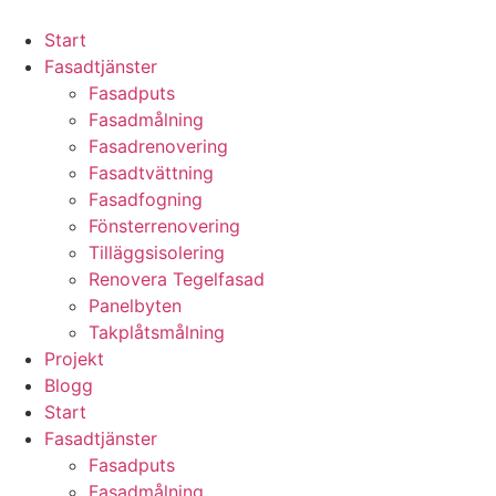
Skip
to
Start
content
Fasadtjänster
Fasadputs
Fasadmålning
Fasadrenovering
Fasadtvättning
Fasadfogning
Fönsterrenovering
Tilläggsisolering
Renovera Tegelfasad
Panelbyten
Takplåtsmålning
Projekt
Blogg
Start
Fasadtjänster
Fasadputs
Fasadmålning