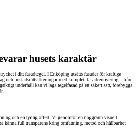
evarar husets karaktär
cket i ditt fasadtegel. I Enköping utsätts fasader för kraftiga
retag och bostadsrättsföreningar med komplett fasadrenovering – från
ktigt underhåll kan vi laga tegelfasad på ett säkert sätt, förebygga
r.
mning och en tydlig offert. Vi genomför en noggrann visuell
u ska känna full transparens kring omfattning, metod och hållbarhet