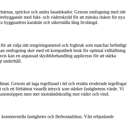
egelstenar, sprickor och andra fasadskador. Genom omfogning med rätt
 förebyggande med fukt- och väderskydd för att minska risken för nya
a byggnadens karaktär och säkerställa lång livslängd.
för att välja rätt rengöringsmetod och fogbruk som matchar befintligt
innan omfogning sker med ett kompatibelt bruk för optimal vidhäftning
svis kan en anpassad skyddsbehandling appliceras för att stärka
t underhåll.
imat. Genom att laga tegelfasad i tid och ersätta eroderade tegelfogar
ch ett förbättrat visuellt intryck som stärker fastighetens värde. Vi
iffusionsöppen men mer motståndskraftig mot väder och vind.
 kommersiella fastigheter och flerbostadshus. Vårt erbjudande