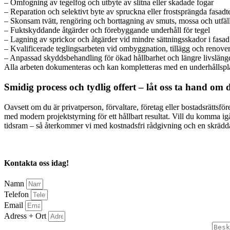
– Omfogning av tegelfog och utbyte av slitna eller skadade fogar
– Reparation och selektivt byte av spruckna eller frostsprängda fasadt
– Skonsam tvätt, rengöring och borttagning av smuts, mossa och utfäl
– Fuktskyddande åtgärder och förebyggande underhåll för tegel
– Lagning av sprickor och åtgärder vid mindre sättningsskador i fasad
– Kvalificerade teglingsarbeten vid ombyggnation, tillägg och renove
– Anpassad skyddsbehandling för ökad hållbarhet och längre livsläng
Alla arbeten dokumenteras och kan kompletteras med en underhållsplan
Smidig process och tydlig offert – låt oss ta hand om 
Oavsett om du är privatperson, förvaltare, företag eller bostadsrättsf
med modern projektstyrning för ett hållbart resultat. Vill du komma 
tidsram – så återkommer vi med kostnadsfri rådgivning och en skrädda
Kontakta oss idag!
Namn
Telefon
Email
Adress + Ort