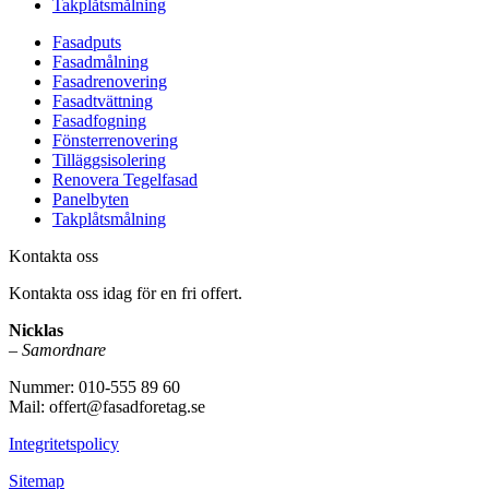
Takplåtsmålning
Fasadputs
Fasadmålning
Fasadrenovering
Fasadtvättning
Fasadfogning
Fönsterrenovering
Tilläggsisolering
Renovera Tegelfasad
Panelbyten
Takplåtsmålning
Kontakta oss
Kontakta oss idag för en fri offert.
Nicklas
–
Samordnare
Nummer: 010-555 89 60
Mail: offert@fasadforetag.se
Integritetspolicy
Sitemap