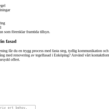
egel
lningar
ring
d
 som förenklar framtida tillsyn.
din fasad
örening får du en trygg process med fasta steg, tydlig kommunikation och
igång med renovering av tegelfasad i Enköping? Använd vårt kontaktform
rsydd offert.