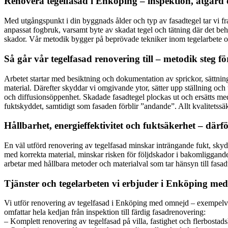
Renovera tegelfasad i Enköping – inspektion, åtgärd 
Med utgångspunkt i din byggnads ålder och typ av fasadtegel tar vi f
anpassat fogbruk, varsamt byte av skadat tegel och tätning där det be
skador. Vår metodik bygger på beprövade tekniker inom tegelarbete oc
Så går vår tegelfasad renovering till – metodik steg fö
Arbetet startar med besiktning och dokumentation av sprickor, sättnin
material. Därefter skyddar vi omgivande ytor, sätter upp ställning och
och diffusionsöppenhet. Skadade fasadtegel plockas ut och ersätts med
fuktskyddet, samtidigt som fasaden förblir ”andande”. Allt kvalitetssä
Hållbarhet, energieffektivitet och fuktsäkerhet – därf
En väl utförd renovering av tegelfasad minskar inträngande fukt, skydd
med korrekta material, minskar risken för följdskador i bakomliggande k
arbetar med hållbara metoder och materialval som tar hänsyn till fasa
Tjänster och tegelarbeten vi erbjuder i Enköping me
Vi utför renovering av tegelfasad i Enköping med omnejd – exempelvis
omfattar hela kedjan från inspektion till färdig fasadrenovering:
– Komplett renovering av tegelfasad på villa, fastighet och flerbostad