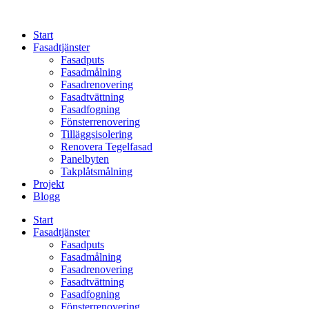
Skip
to
Start
content
Fasadtjänster
Fasadputs
Fasadmålning
Fasadrenovering
Fasadtvättning
Fasadfogning
Fönsterrenovering
Tilläggsisolering
Renovera Tegelfasad
Panelbyten
Takplåtsmålning
Projekt
Blogg
Start
Fasadtjänster
Fasadputs
Fasadmålning
Fasadrenovering
Fasadtvättning
Fasadfogning
Fönsterrenovering