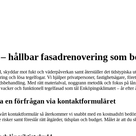
 – hållbar fasadrenovering som b
skyddar mot fukt och väderpåverkan samt återställer det tidstypiska uttry
ing och lösa tegelfogar. Vi hjälper privatpersoner, fastighetsägare, fö
dsbehandling. Med rätt materialval, noggrann metodik och fokus på långsi
, vacker och funktionell tegelfasad som tål Enköpingsklimatet – år efter å
ka en förfrågan via kontaktformuläret
 vårt kontaktformulär så återkommer vi snabbt med en kostnadsfri bedö
de risker samt föreslår rätt åtgärder, tidsplan och budget. Målet är att d