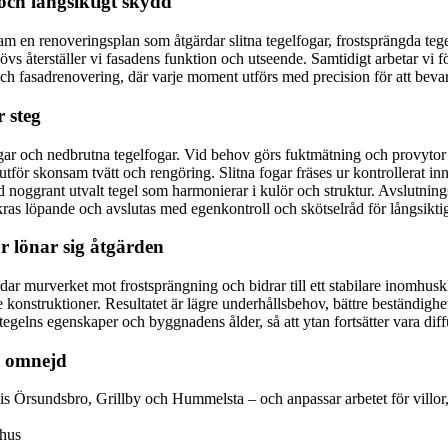
och långsiktigt skydd
ram en renoveringsplan som åtgärdar slitna tegelfogar, frostsprängda t
hövs återställer vi fasadens funktion och utseende. Samtidigt arbetar vi
h fasadrenovering, där varje moment utförs med precision för att bevar
r steg
gar och nedbrutna tegelfogar. Vid behov görs fuktmätning och provytor 
 utför skonsam tvätt och rengöring. Slitna fogar fräses ur kontrollerat 
 noggrant utvalt tegel som harmonierar i kulör och struktur. Avslutning
kras löpande och avslutas med egenkontroll och skötselråd för långsiktig
ör lönar sig åtgärden
ar murverket mot frostsprängning och bidrar till ett stabilare inomhuskl
onstruktioner. Resultatet är lägre underhållsbehov, bättre beständighet o
dtegelns egenskaper och byggnadens ålder, så att ytan fortsätter vara d
d omnejd
 Örsundsbro, Grillby och Hummelsta – och anpassar arbetet för villor,
shus