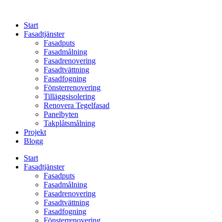
Skip
to
Start
content
Fasadtjänster
Fasadputs
Fasadmålning
Fasadrenovering
Fasadtvättning
Fasadfogning
Fönsterrenovering
Tilläggsisolering
Renovera Tegelfasad
Panelbyten
Takplåtsmålning
Projekt
Blogg
Start
Fasadtjänster
Fasadputs
Fasadmålning
Fasadrenovering
Fasadtvättning
Fasadfogning
Fönsterrenovering