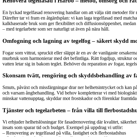
Renovera tegelfasad i Harbo – metod, omsorg och rät
En lyckad tegelfasad renovering handlar om att välja rätt metoder för 
Därefter tar vi fram en åtgärdsplan: vi kan laga tegelfasad med matchan
kalkbaserade bruk som ger flexibilitet och diffusionsöppenhet, medan 
– med tegelarbete som ser naturligt ut även på nära håll.
Omfogning och lagning av tegelfog – säkert skydd mo
Fogar som vittrat, spruckit eller släppt är en av de vanligaste orsake
murbruk som harmonierar med det befintliga. Rätt fogdjup, struktur och 
vatten letar sig in bakom teglet. Behöver du reparation av fogar, tegel
Skonsam tvätt, rengöring och skyddsbehandling av f
Smuts, påväxt och missfärgningar drar ner helhetsintrycket och kan på
och varsam ångbehandling. Vid behov kompletterar vi med biologiskt n
minskar vattenupptag, skyddar mot frostskador och förenklar framtida u
Tjänster och tegelarbeten – från villa till flerbostadsh
Vi erbjuder helhetslösningar för fasadrenovering där kvalitet, säkerhet 
insats som sparar tid och budget. Exempel på uppdrag vi utför:
– Renovering av tegelfasad på villa, fastighet och flerbostadshus