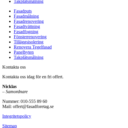
Takplåtsmålning
Fasadputs
Fasadmålning
Fasadrenovering
Fasadtvättning
Fasadfogning
Fönsterrenovering
Tilläggsisolering
Renovera Tegelfasad
Panelbyten
Takplåtsmålning
Kontakta oss
Kontakta oss idag för en fri offert.
Nicklas
–
Samordnare
Nummer: 010-555 89 60
Mail: offert@fasadforetag.se
Integritetspolicy
Sitemap