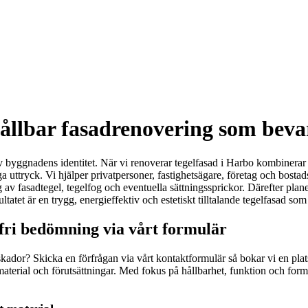
hållbar fasadrenovering som beva
 av byggnadens identitet. När vi renoverar tegelfasad i Harbo kombiner
a uttryck. Vi hjälper privatpersoner, fastighetsägare, företag och bostad
 av fasadtegel, tegelfog och eventuella sättningssprickor. Därefter pla
tet är en trygg, energieffektiv och estetiskt tilltalande tegelfasad som s
fri bedömning via vårt formulär
skador? Skicka en förfrågan via vårt kontaktformulär så bokar vi en plats
rial och förutsättningar. Med fokus på hållbarhet, funktion och form gui