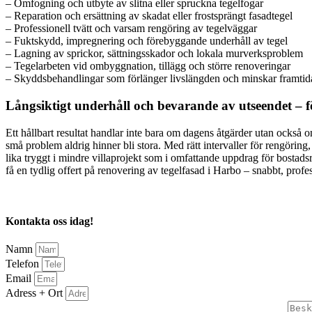
– Omfogning och utbyte av slitna eller spruckna tegelfogar
– Reparation och ersättning av skadat eller frostsprängt fasadtegel
– Professionell tvätt och varsam rengöring av tegelväggar
– Fuktskydd, impregnering och förebyggande underhåll av tegel
– Lagning av sprickor, sättningsskador och lokala murverksproblem
– Tegelarbeten vid ombyggnation, tillägg och större renoveringar
– Skyddsbehandlingar som förlänger livslängden och minskar framtid
Långsiktigt underhåll och bevarande av utseendet – f
Ett hållbart resultat handlar inte bara om dagens åtgärder utan också 
små problem aldrig hinner bli stora. Med rätt intervaller för rengörin
lika tryggt i mindre villaprojekt som i omfattande uppdrag för bostad
få en tydlig offert på renovering av tegelfasad i Harbo – snabbt, profes
Kontakta oss idag!
Namn
Telefon
Email
Adress + Ort