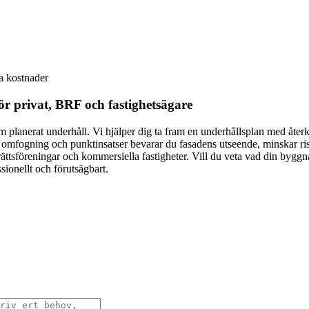
a kostnader
ör privat, BRF och fastighetsägare
om planerat underhåll. Vi hjälper dig ta fram en underhållsplan med åte
g, omfogning och punktinsatser bevarar du fasadens utseende, minskar ris
srättsföreningar och kommersiella fastigheter. Vill du veta vad din byg
sionellt och förutsägbart.