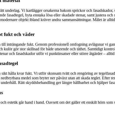
t material
rätt underlag. Vi kartlägger orsakerna bakom sprickor och fasadskador, s
de fasadtegel, byta enstaka lösa eller skadade stenar, samt justera och 
modernare objekt ibland kräver andra sammansättningar. Målet är alltid 
t fukt och väder
rna till inträngande fukt. Genom professionell omfogning avlägsnar vi g
kulör gör stor skillnad för både utseende och täthet. Samtidigt kontrolle
stenar och fasadskador utför vi punktinsatser eller större åtgärder – all
asadtegel
 sikt hålla kvar fukt. Vi utför skonsam tvätt och rengöring av tegelfas
edbrytbara medel som bryter ner påväxt utan att skada teglet. Efter r
nderhåll. Rätt skyddsbehandling ger längre hållbarhet och hjälper fasad
us
och estetik går hand i hand. Oavsett om det gäller ett enskilt hörn som s