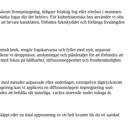
åsom frostsprängning, tidigare felaktig fog eller rörelser i stommen.
stärka fogar där det behövs. För kulturhistoriska hus använder vi ofta
att bevara karaktären, förbättra fuktskyddet och förlänga livslängden
ammalt bruk, rengör fogskarvarna och fyller med nytt, anpassat
rar vi droppnäsor, anslutningar och plåtdetaljer för att förhindra att
tid med fokus på hållbarhet, diffusionsöppenhet och frostbeständighet.
ad med metoder anpassade efter underlaget, exempelvis lågtryckstvätt
engöring kan vi applicera en diffusionsöppen impregnering som
en att behålla sitt naturliga, vackra utseende under många år.
läppt eller en total upprustning av ett helt kvarter får du en samlad