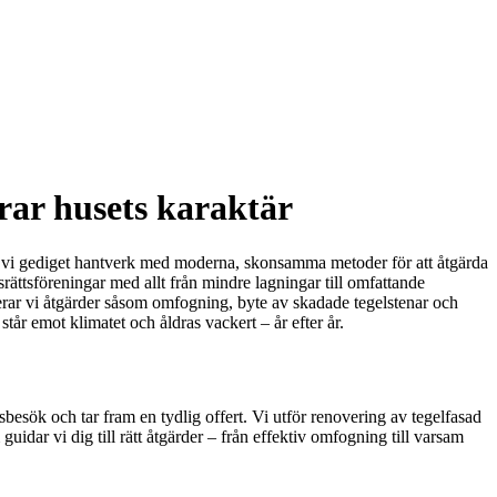
rar husets karaktär
ar vi gediget hantverk med moderna, skonsamma metoder för att åtgärda
srättsföreningar med allt från mindre lagningar till omfattande
nerar vi åtgärder såsom omfogning, byte av skadade tegelstenar och
tår emot klimatet och åldras vackert – år efter år.
besök och tar fram en tydlig offert. Vi utför renovering av tegelfasad
dar vi dig till rätt åtgärder – från effektiv omfogning till varsam