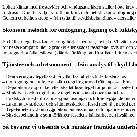
Lokalt klimat med frostcykler och vindutsatta lägen ställer höga krav p
fuktrosor. Därefter väljer vi rätt murbruk och metodik för omfogning o
Genom ett helhetsgrepp – från tvätt till skyddsbehandling – återställe
Skonsam metodik för omfogning, lagning och fuktsk
En hållbar tegelfasadsrenovering börjar med ren, fast yta. Vi tvättar 
för bästa kompatibilitet. Sprucket eller skadat fasadtegel byts ut, och
impregnering (silan/siloxan) där det är lämpligt. Resultatet blir en este
Tjänster och arbetsmoment – från analys till skydds
– Renovering av tegelfasad på villa, fastighet och flerbostadshus
– Omfogning och utbyte av slitna tegelfogar med rätt anpassat bruk
– Reparation av sprucket eller skadat fasadtegel för jämnt och säkert
– Mjuk tvätt och rengöring av tegelfasad som skonar fog och yta
– Fuktskydd med diffusionsöppna lösningar och förebyggande underhå
– Lagning av sprickor och sättningsskador i fasad med rätt metod per
– Tegelarbeten vid ombyggnation, anpassningar och löpande renover
– Skyddsbehandling som förlänger fasadens hållbarhet och livslängd
Så bevarar vi utseende och minskar framtida underhå