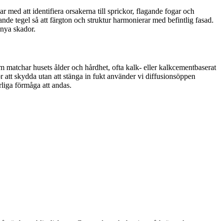
 med att identifiera orsakerna till sprickor, flagande fogar och
nde tegel så att färgton och struktur harmonierar med befintlig fasad.
 nya skador.
om matchar husets ålder och hårdhet, ofta kalk- eller kalkcementbaserat
ör att skydda utan att stänga in fukt använder vi diffusionsöppen
urliga förmåga att andas.