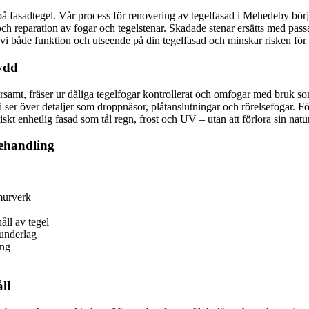
å fasadtegel. Vår process för renovering av tegelfasad i Mehedeby börjar
ch reparation av fogar och tegelstenar. Skadade stenar ersätts med passa
r vi både funktion och utseende på din tegelfasad och minskar risken för
ydd
varsamt, fräser ur dåliga tegelfogar kontrollerat och omfogar med bruk s
 vi ser över detaljer som droppnäsor, plåtanslutningar och rörelsefogar. F
tiskt enhetlig fasad som tål regn, frost och UV – utan att förlora sin nat
behandling
 murverk
ll av tegel
 underlag
ing
ll