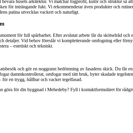
att bevara husets arkitektur. Vi matchar fogprofil, kulör och struktur så 
sken för inträngande fukt. Vi rekommenderar även produkter och rutiner 
ens patina utvecklas vackert och naturligt.
am
ment för full spårbarhet. Efter avslutat arbete får du skötselråd och ett
 och detaljer. Vid behov föreslår vi kompletterande omfogning eller förn
stera – estetiskt och tekniskt.
 platsbesök och gör en noggrann bedömning av fasadens skick. Du får en 
ga fogar dammkontrollerat, omfogar med rätt bruk, byter skadade tegelsten
ör en trygg, hållbar och vacker tegelfasad.
n göra för din byggnad i Mehedeby? Fyll i kontaktformuläret för rådgi