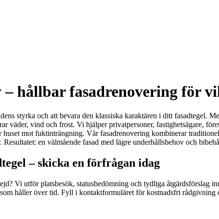
– hållbar fasadrenovering för vi
dens styrka och att bevara den klassiska karaktären i ditt fasadtegel. M
r väder, vind och frost. Vi hjälper privatpersoner, fastighetsägare, för
r huset mot fuktinträngning. Vår fasadrenovering kombinerar traditionel
r. Resultatet: en välmående fasad med lägre underhållsbehov och bibehål
tegel – skicka en förfrågan idag
d? Vi utför platsbesök, statusbedömning och tydliga åtgärdsförslag i
m håller över tid. Fyll i kontaktformuläret för kostnadsfri rådgivning oc