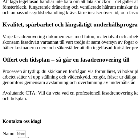
Att laga tegelfasad handlar inte bara om att täta sprickor – det gäller 
fönsterbleck, fungerande dränering och ventilerade hålrum minskar ri
och anpassad skyddsbehandling krävs färre insatser över tid, och fasad
Kvalitet, spårbarhet och långsiktigt underhållsprogr
Varje fasadrenovering dokumenteras med foton, materialval och arbetsmo
skonsam fasadtvätt vartannat till vart tredje år samt översyn av fogar
håller kostnaderna nere och säkerställer att din tegelfasad fortsätter pre
Offert och tidsplan – så går en fasadrenovering till
Processen är tydlig: du skickar en förfrågan via formuläret, vi bokar
arbetet sätter vi upp ställning och väderskydd, rengör, fräser ur dåli
genomförs gemensam avstämning och överlämning av underhållsråd – f
Avslutande CTA: Vill du veta vad en professionell fasadrenovering ka
och tidsplan.
Kontakta oss idag!
Namn