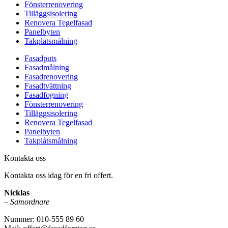
Fönsterrenovering
Tilläggsisolering
Renovera Tegelfasad
Panelbyten
Takplåtsmålning
Fasadputs
Fasadmålning
Fasadrenovering
Fasadtvättning
Fasadfogning
Fönsterrenovering
Tilläggsisolering
Renovera Tegelfasad
Panelbyten
Takplåtsmålning
Kontakta oss
Kontakta oss idag för en fri offert.
Nicklas
–
Samordnare
Nummer: 010-555 89 60