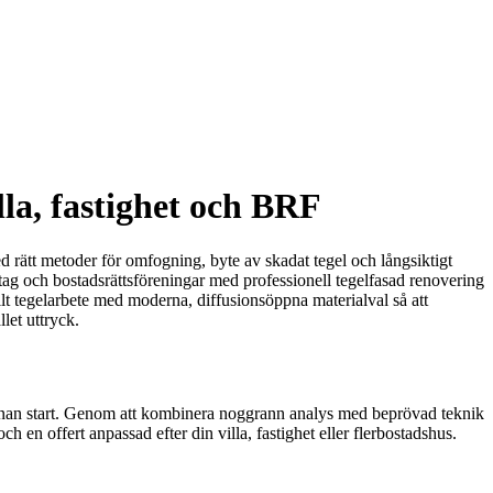
lla, fastighet och BRF
ed rätt metoder för omfogning, byte av skadat tegel och långsiktigt
etag och bostadsrättsföreningar med professionell tegelfasad renovering
lt tegelarbete med moderna, diffusionsöppna materialval så att
let uttryck.
nnan start. Genom att kombinera noggrann analys med beprövad teknik
h en offert anpassad efter din villa, fastighet eller flerbostadshus.