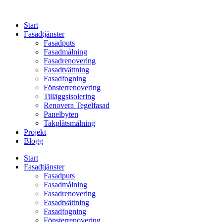
Skip
to
Start
content
Fasadtjänster
Fasadputs
Fasadmålning
Fasadrenovering
Fasadtvättning
Fasadfogning
Fönsterrenovering
Tilläggsisolering
Renovera Tegelfasad
Panelbyten
Takplåtsmålning
Projekt
Blogg
Start
Fasadtjänster
Fasadputs
Fasadmålning
Fasadrenovering
Fasadtvättning
Fasadfogning
Fönsterrenovering