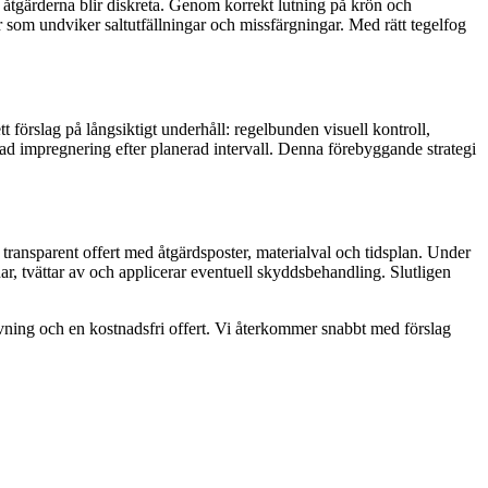
att åtgärderna blir diskreta. Genom korrekt lutning på krön och
som undviker saltutfällningar och missfärgningar. Med rätt tegelfog
 förslag på långsiktigt underhåll: regelbunden visuell kontroll,
yad impregnering efter planerad intervall. Denna förebyggande strategi
transparent offert med åtgärdsposter, materialval och tidsplan. Under
ar, tvättar av och applicerar eventuell skyddsbehandling. Slutligen
vning och en kostnadsfri offert. Vi återkommer snabbt med förslag