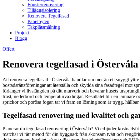
Fönsterrenovering
Tilläggsisolering
Renovera Tegelfasad
Panelbyten
Takplåtsmålning
Projekt
Blogg
Offert
Renovera tegelfasad i Östervåla
Att renovera tegelfasad i Östervåla handlar om mer än ett snyggt yttre 
bostadsrättsföreningar att återställa och skydda sina fasadtegel mot 
förlänger vi livslängden på ditt murverk och bevarar husets ursprungl
frost, nederbörd och temperaturväxlingar. Resultatet blir en jämnare oc
sprickor och porösa fogar, tar vi fram en lösning som är trygg, hållbar
Tegelfasad renovering med kvalitet och gar
Planerar du tegelfasad renovering i Östervåla? Vi erbjuder kostnadsfr
matchar vi rätt metod för din byggnad: från skonsam tvätt och rengörin
dokumenterad kvalitet, så att villaägare, fastighetsförvaltare och BR