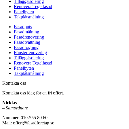
Tilläggsisolering
Renovera Tegelfasad
Panelbyten
Takplåtsmålning
Fasadputs
Fasadmålning
Fasadrenovering
Fasadtvättning
Fasadfogning
Fönsterrenovering
Tilläggsisolering
Renovera Tegelfasad
Panelbyten
Takplåtsmålning
Kontakta oss
Kontakta oss idag för en fri offert.
Nicklas
–
Samordnare
Nummer: 010-555 89 60
Mail: offert@fasadforetag.se