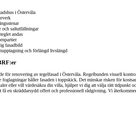
tadshus i Östervåla
urverk
ingsstenar
 och saltutfällningar
teglet andas
rnpartier
ig fasadbild
enupptagning och förlängd livslängd
 BRF:er
sade för renovering av tegelfasad i Östervåla. Regelbunden visuell kontro
foglagningar håller fasaden i toppskick. Det minskar risken för kostsa
r eller vill värdesäkra din villa, hjälper vi dig att välja rätt tidpunkt o
t få en skräddarsydd offert och professionell rådgivning. Vi återkommer s