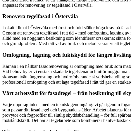
anpassat för renovering av tegelfasad i Östervåla.
Renovera tegelfasad i Östervåla
Lokalt klimat i Östervåla med frost och fukt ställer höga krav på fasad
Genom att renovera tegelfasad i rätt tid – med omfogning, lagning av sk
alltid med en noggrann besiktning som identifierar orsakerna: slitna fo
och grundproblem. Med rätt val av bruk och metod säkrar vi att teglet 
Omfogning, lagning och fuktskydd för längre livslän
Kärnan i en hållbar fasadrenovering är omfogning med bruk som matchar
Vid behov byter vi enstaka skadade tegelstenar och utför noggranna la
skonsam tvätt, ångrensning och hydrofoberande skyddsbehandling som a
professionell omfogning och att laga tegelfasad i rätt tid ger en stark
Vårt arbetssätt för fasadtegel – från besiktning till 
Varje uppdrag inleds med en teknisk genomgång: vi går igenom fogarnas
som passar ditt fasadtegel och byggnadens ålder. Arbetet planeras fö
provytor och fogprofiler till slutlig skyddsbehandling – för full spårbar
motståndskraft. Det här är tegelarbete som kombinerar hantverksskic