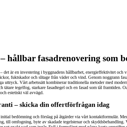
 – hållbar fasadrenovering som b
– det är en investering i byggnadens hållbarhet, energieffektivitet och v
sprickor, fuktskador och slitage från väder och vind. Genom noggrann fa
iga uttryck. Vårt arbetssätt kombinerar traditionella metoder med moder
h tätare tegelfog, starkare fasadtegel och en fasad som tål framtiden. Oa
 och estetiskt väl avvägd.
anti – skicka din offertförfrågan idag
i initial bedömning och förslag på åtgärder via vårt kontaktformulär. Me
g, till omfogning, byte av skadade tegelstenar och skyddsbehandling. Vi 
F:er vet exakt vad som ingår. Fyll i formuläret med några korta uppgif