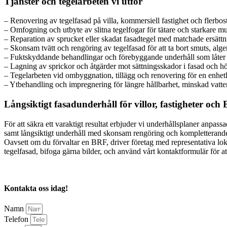
Tjänster och tegelarbeten vi utför
– Renovering av tegelfasad på villa, kommersiell fastighet och flerbos
– Omfogning och utbyte av slitna tegelfogar för tätare och starkare m
– Reparation av sprucket eller skadat fasadtegel med matchade ersättn
– Skonsam tvätt och rengöring av tegelfasad för att ta bort smuts, alger
– Fuktskyddande behandlingar och förebyggande underhåll som låter 
– Lagning av sprickor och åtgärder mot sättningsskador i fasad och hö
– Tegelarbeten vid ombyggnation, tillägg och renovering för en enhetl
– Ytbehandling och impregnering för längre hållbarhet, minskad vatt
Långsiktigt fasadunderhåll för villor, fastigheter och
För att säkra ett varaktigt resultat erbjuder vi underhållsplaner anpas
samt långsiktigt underhåll med skonsam rengöring och kompletterande 
Oavsett om du förvaltar en BRF, driver företag med representativa lokale
tegelfasad, bifoga gärna bilder, och använd vårt kontaktformulär för at
Kontakta oss idag!
Namn
Telefon