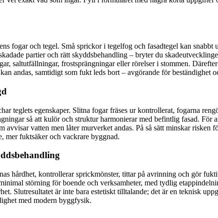
ens fogar och tegel. Små sprickor i tegelfog och fasadtegel kan snabbt ut
adade partier och rätt skyddsbehandling – bryter du skadeutvecklingen, f
gar, saltutfällningar, frostsprängningar eller rörelser i stommen. Däref
kan andas, samtidigt som fukt leds bort – avgörande för beständighet och 
gd
 teglets egenskaper. Slitna fogar fräses ur kontrollerat, fogarna rengör
gningar så att kulör och struktur harmonierar med befintlig fasad. För 
vvisar vatten men låter murverket andas. På så sätt minskar risken för
are, mer fuktsäker och vackrare byggnad.
skyddsbehandling
 hårdhet, kontrollerar sprickmönster, tittar på avrinning och gör fukti
r minimal störning för boende och verksamheter, med tydlig etappindeln
het. Slutresultatet är inte bara estetiskt tilltalande; det är en teknisk u
klighet med modern byggfysik.