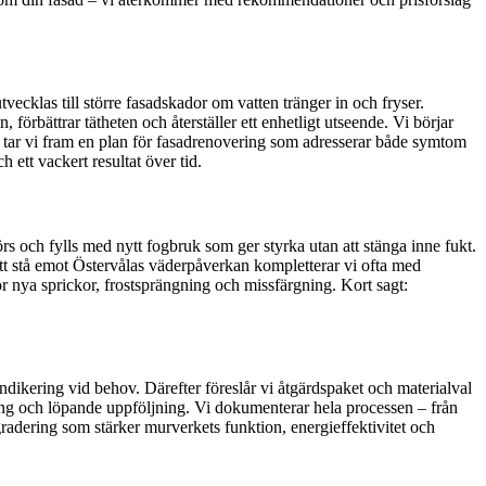
vecklas till större fasadskador om vatten tränger in och fryser.
örbättrar tätheten och återställer ett enhetligt utseende. Vi börjar
ter tar vi fram en plan för fasadrenovering som adresserar både symtom
ett vackert resultat över tid.
s och fylls med nytt fogbruk som ger styrka utan att stänga inne fukt.
att stå emot Östervålas väderpåverkan kompletterar vi ofta med
 nya sprickor, frostsprängning och missfärgning. Kort sagt:
ndikering vid behov. Därefter föreslår vi åtgärdspaket och materialval
ing och löpande uppföljning. Vi dokumenterar hela processen – från
ppgradering som stärker murverkets funktion, energieffektivitet och