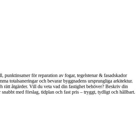
ll, punktinsatser för reparation av fogar, tegelstenar & fasadskador
mma totalsaneringar och bevarar byggnadens ursprungliga arkitektur.
ch rätt åtgärder. Vill du veta vad din fastighet behöver? Beskriv din
nabbt med förslag, tidplan och fast pris – tryggt, tydligt och hållbart.