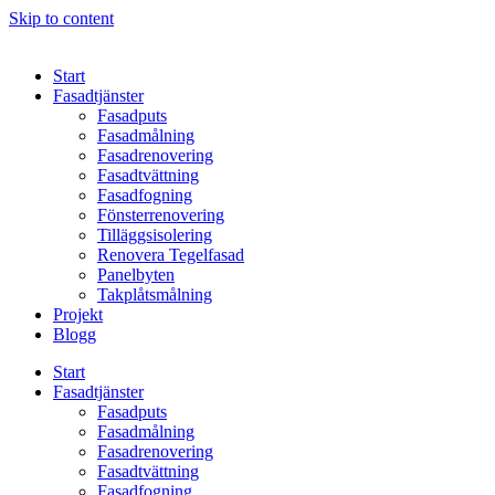
Skip to content
Start
Fasadtjänster
Fasadputs
Fasadmålning
Fasadrenovering
Fasadtvättning
Fasadfogning
Fönsterrenovering
Tilläggsisolering
Renovera Tegelfasad
Panelbyten
Takplåtsmålning
Projekt
Blogg
Start
Fasadtjänster
Fasadputs
Fasadmålning
Fasadrenovering
Fasadtvättning
Fasadfogning