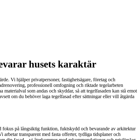
evarar husets karaktär
ärde. Vi hjälper privatpersoner, fastighetsägare, företag och
sadrenovering, professionell omfogning och riktade tegelarbeten
na materialval som andas och skyddar, så att tegelfasaden kan stå emot
vsett om du behöver laga tegelfasad efter sättningar eller vill åtgärda
d fokus på långsiktig funktion, fuktskydd och bevarande av arkitektur
arbetar transparent med fasta offerter, tydliga tidsplaner och
ter om din fasad – vi återkommer med rekommendationer och prisförslag