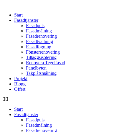
Skip
to
Start
content
Fasadtjänster
Fasadputs
Fasadmålning
Fasadrenovering
Fasadtvättning
Fasadfogning
Fönsterrenovering
Tilläggsisolering
Renovera Tegelfasad
Panelbyten
Takplåtsmålning
Projekt
Blogg
Offert
Start
Fasadtjänster
Fasadputs
Fasadmålning
Fasadrenovering