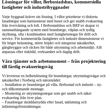
Lösningar för villor, flerbostadshus, kommersiella
fastigheter och industribyggnader
Varje byggnad kräver sin lösning. I villor prioriterar vi diskreta
fasadstegar som harmonierar med huset och ger snabb evakuering
från övervåning och loft. I flerbostadshus och BRF:er skapar vi
sammanhängande system med brandstege, vilplan och tydlig
skyltning, ofta i kombination med fastighetsstegar för drift och
service. För kommersiella fastigheter och industri dimensionerar vi
för högre belastning, större höjder och integrerar taksäkerhet,
gångbryggor och räcken för både utrymning och arbetsmiljö. Allt
anpassas efter riskbild, verksamhet och daglig drift.
Våra tjänster och arbetsmoment – från projektering
till färdig evakueringsväg
Vi levererar en helhetslösning för brandstegar, utrymningsvägar och
taksäkerhet i Norberg och närområdet:
– Installation av brandstegar på villa, flerbostad och industri – ny-
och tillkommande montage.
– Montering av utrymningsstegar som ger snabb och säker
evakuering från övre plan.
– Fasadstegar skräddarsydda efter fasad, taklutning och
infästningsförutsättningar.