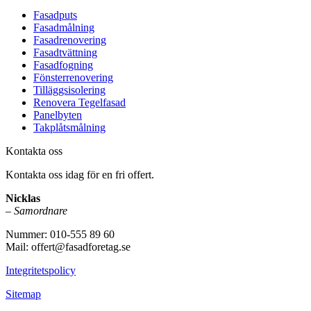
Fasadputs
Fasadmålning
Fasadrenovering
Fasadtvättning
Fasadfogning
Fönsterrenovering
Tilläggsisolering
Renovera Tegelfasad
Panelbyten
Takplåtsmålning
Kontakta oss
Kontakta oss idag för en fri offert.
Nicklas
–
Samordnare
Nummer: 010-555 89 60
Mail: offert@fasadforetag.se
Integritetspolicy
Sitemap