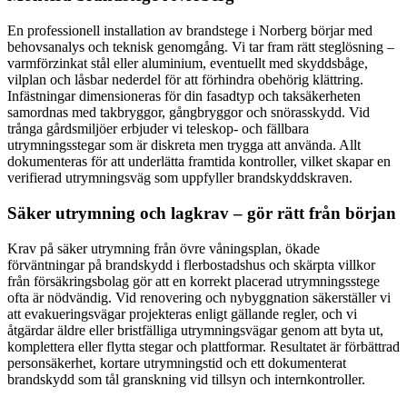
En professionell installation av brandstege i Norberg börjar med
behovsanalys och teknisk genomgång. Vi tar fram rätt steglösning –
varmförzinkat stål eller aluminium, eventuellt med skyddsbåge,
vilplan och låsbar nederdel för att förhindra obehörig klättring.
Infästningar dimensioneras för din fasadtyp och taksäkerheten
samordnas med takbryggor, gångbryggor och snörasskydd. Vid
trånga gårdsmiljöer erbjuder vi teleskop- och fällbara
utrymningsstegar som är diskreta men trygga att använda. Allt
dokumenteras för att underlätta framtida kontroller, vilket skapar en
verifierad utrymningsväg som uppfyller brandskyddskraven.
Säker utrymning och lagkrav – gör rätt från början
Krav på säker utrymning från övre våningsplan, ökade
förväntningar på brandskydd i flerbostadshus och skärpta villkor
från försäkringsbolag gör att en korrekt placerad utrymningsstege
ofta är nödvändig. Vid renovering och nybyggnation säkerställer vi
att evakueringsvägar projekteras enligt gällande regler, och vi
åtgärdar äldre eller bristfälliga utrymningsvägar genom att byta ut,
komplettera eller flytta stegar och plattformar. Resultatet är förbättrad
personsäkerhet, kortare utrymningstid och ett dokumenterat
brandskydd som tål granskning vid tillsyn och internkontroller.