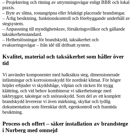
– Projektering och ritning av utrymningsvägar enligt BBR och lokal
praxis.
– Byte av slitna, rostangripna eller felaktigt placerade brandstegar.
– Årlig besiktning, funktionskontroll och förebyggande underhåll av
stegsystem.
– Anpassning till myndighetskrav, försäkringsvillkor och gällande
taksäkerhetsstandard.
– Helhetslösningar för brandskydd, taksäkerhet och
evakueringsvägar – från idé till driftsatt system.
Kvalitet, material och taksäkerhet som håller över
tid
Vi använder komponenter med halksäkra steg, dimensionerade
infästningar och korrosionsskydd för nordiskt klimat. För högre
höjder erbjuder vi skyddsbåge, vilplan och räcken för trygg
klättring, och vid behov kombinerar vi säkerhetsstege med
takbryggor, takstegar och snörasskydd. Som del av ett komplett
brandskydd levererar vi även märkning, skyltar och tydlig
dokumentation som förenklar drift, egenkontroll och framtida
besiktning.
Process och offert – säker installation av brandstege
i Norberg med omnejd