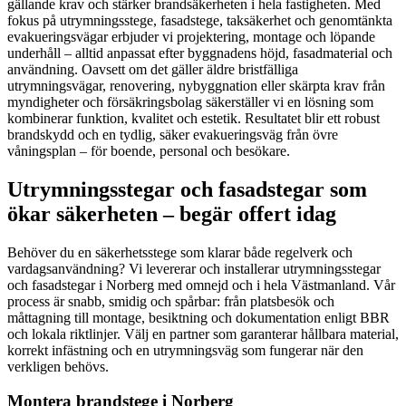
gällande krav och stärker brandsäkerheten i hela fastigheten. Med
fokus på utrymningsstege, fasadstege, taksäkerhet och genomtänkta
evakueringsvägar erbjuder vi projektering, montage och löpande
underhåll – alltid anpassat efter byggnadens höjd, fasadmaterial och
användning. Oavsett om det gäller äldre bristfälliga
utrymningsvägar, renovering, nybyggnation eller skärpta krav från
myndigheter och försäkringsbolag säkerställer vi en lösning som
kombinerar funktion, kvalitet och estetik. Resultatet blir ett robust
brandskydd och en tydlig, säker evakueringsväg från övre
våningsplan – för boende, personal och besökare.
Utrymningsstegar och fasadstegar som
ökar säkerheten – begär offert idag
Behöver du en säkerhetsstege som klarar både regelverk och
vardagsanvändning? Vi levererar och installerar utrymningsstegar
och fasadstegar i Norberg med omnejd och i hela Västmanland. Vår
process är snabb, smidig och spårbar: från platsbesök och
måttagning till montage, besiktning och dokumentation enligt BBR
och lokala riktlinjer. Välj en partner som garanterar hållbara material,
korrekt infästning och en utrymningsväg som fungerar när den
verkligen behövs.
Montera brandstege i Norberg