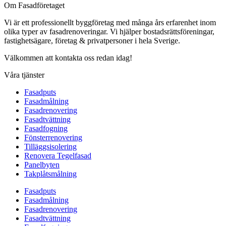
Om Fasadföretaget
Vi är ett professionellt byggföretag med många års erfarenhet inom
olika typer av fasadrenoveringar. Vi hjälper bostadsrättsföreningar,
fastighetsägare, företag & privatpersoner i hela Sverige.
Välkommen att kontakta oss redan idag!
Våra tjänster
Fasadputs
Fasadmålning
Fasadrenovering
Fasadtvättning
Fasadfogning
Fönsterrenovering
Tilläggsisolering
Renovera Tegelfasad
Panelbyten
Takplåtsmålning
Fasadputs
Fasadmålning
Fasadrenovering
Fasadtvättning