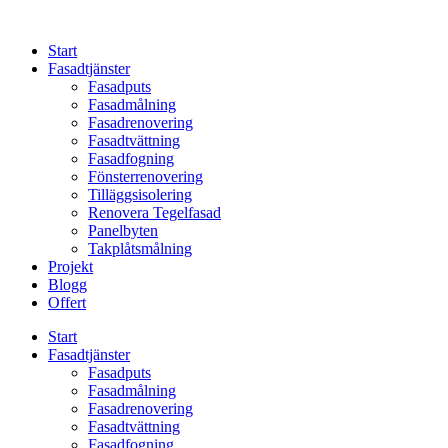
Skip
to
Start
content
Fasadtjänster
Fasadputs
Fasadmålning
Fasadrenovering
Fasadtvättning
Fasadfogning
Fönsterrenovering
Tilläggsisolering
Renovera Tegelfasad
Panelbyten
Takplåtsmålning
Projekt
Blogg
Offert
Start
Fasadtjänster
Fasadputs
Fasadmålning
Fasadrenovering
Fasadtvättning
Fasadfogning