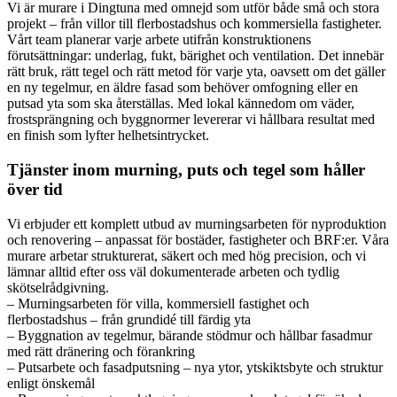
Vi är murare i Dingtuna med omnejd som utför både små och stora
projekt – från villor till flerbostadshus och kommersiella fastigheter.
Vårt team planerar varje arbete utifrån konstruktionens
förutsättningar: underlag, fukt, bärighet och ventilation. Det innebär
rätt bruk, rätt tegel och rätt metod för varje yta, oavsett om det gäller
en ny tegelmur, en äldre fasad som behöver omfogning eller en
putsad yta som ska återställas. Med lokal kännedom om väder,
frostsprängning och byggnormer levererar vi hållbara resultat med
en finish som lyfter helhetsintrycket.
Tjänster inom murning, puts och tegel som håller
över tid
Vi erbjuder ett komplett utbud av murningsarbeten för nyproduktion
och renovering – anpassat för bostäder, fastigheter och BRF:er. Våra
murare arbetar strukturerat, säkert och med hög precision, och vi
lämnar alltid efter oss väl dokumenterade arbeten och tydlig
skötselrådgivning.
– Murningsarbeten för villa, kommersiell fastighet och
flerbostadshus – från grundidé till färdig yta
– Byggnation av tegelmur, bärande stödmur och hållbar fasadmur
med rätt dränering och förankring
– Putsarbete och fasadputsning – nya ytor, ytskiktsbyte och struktur
enligt önskemål