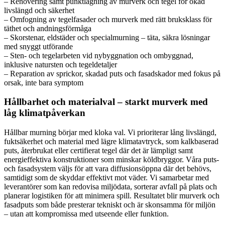
– Renovering samt punktlagning av murverk och tegel för ökad
livslängd och säkerhet
– Omfogning av tegelfasader och murverk med rätt bruksklass för
täthet och andningsförmåga
– Skorstenar, eldstäder och specialmurning – täta, säkra lösningar
med snyggt utförande
– Sten- och tegelarbeten vid nybyggnation och ombyggnad,
inklusive natursten och tegeldetaljer
– Reparation av sprickor, skadad puts och fasadskador med fokus på
orsak, inte bara symptom
Hållbarhet och materialval – starkt murverk med
låg klimatpåverkan
Hållbar murning börjar med kloka val. Vi prioriterar lång livslängd,
fuktsäkerhet och material med lägre klimatavtryck, som kalkbaserad
puts, återbrukat eller certifierat tegel där det är lämpligt samt
energieffektiva konstruktioner som minskar köldbryggor. Våra puts-
och fasadsystem väljs för att vara diffusionsöppna där det behövs,
samtidigt som de skyddar effektivt mot väder. Vi samarbetar med
leverantörer som kan redovisa miljödata, sorterar avfall på plats och
planerar logistiken för att minimera spill. Resultatet blir murverk och
fasadputs som både presterar tekniskt och är skonsamma för miljön
– utan att kompromissa med utseende eller funktion.