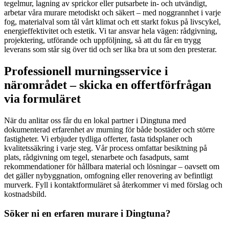
tegelmur, lagning av sprickor eller putsarbete in- och utvändigt,
arbetar våra murare metodiskt och säkert – med noggrannhet i varje
fog, materialval som tål vårt klimat och ett starkt fokus på livscykel,
energieffektivitet och estetik. Vi tar ansvar hela vägen: rådgivning,
projektering, utförande och uppföljning, så att du får en trygg
leverans som står sig över tid och ser lika bra ut som den presterar.
Professionell murningsservice i
närområdet – skicka en offertförfrågan
via formuläret
När du anlitar oss får du en lokal partner i Dingtuna med
dokumenterad erfarenhet av murning för både bostäder och större
fastigheter. Vi erbjuder tydliga offerter, fasta tidsplaner och
kvalitetssäkring i varje steg. Vår process omfattar besiktning på
plats, rådgivning om tegel, stenarbete och fasadputs, samt
rekommendationer för hållbara material och lösningar – oavsett om
det gäller nybyggnation, omfogning eller renovering av befintligt
murverk. Fyll i kontaktformuläret så återkommer vi med förslag och
kostnadsbild.
Söker ni en erfaren murare i Dingtuna?