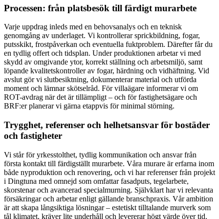
Processen: från platsbesök till färdigt murarbete
Varje uppdrag inleds med en behovsanalys och en teknisk
genomgång av underlaget. Vi kontrollerar sprickbildning, fogar,
putsskikt, frostpåverkan och eventuella fuktproblem. Därefter får du
en tydlig offert och tidsplan. Under produktionen arbetar vi med
skydd av omgivande ytor, korrekt ställning och arbetsmiljö, samt
löpande kvalitetskontroller av fogar, härdning och vidhäftning. Vid
avslut gör vi slutbesiktning, dokumenterar material och utförda
moment och lämnar skötselråd. För villaägare informerar vi om
ROT-avdrag när det är tillämpligt – och för fastighetsägare och
BRF:er planerar vi gärna etappvis för minimal störning.
Trygghet, referenser och helhetsansvar för bostäder
och fastigheter
Vi står för yrkesstolthet, tydlig kommunikation och ansvar från
första kontakt till färdigställt murarbete. Våra murare är erfarna inom
både nyproduktion och renovering, och vi har referenser från projekt
i Dingtuna med omnejd som omfattar fasadputs, tegelarbete,
skorstenar och avancerad specialmurning. Självklart har vi relevanta
försäkringar och arbetar enligt gällande branschpraxis. Vår ambition
är att skapa långsiktiga lösningar – estetiskt tilltalande murverk som
tål klimatet, kräver lite underhåll och levererar högt värde över tid.