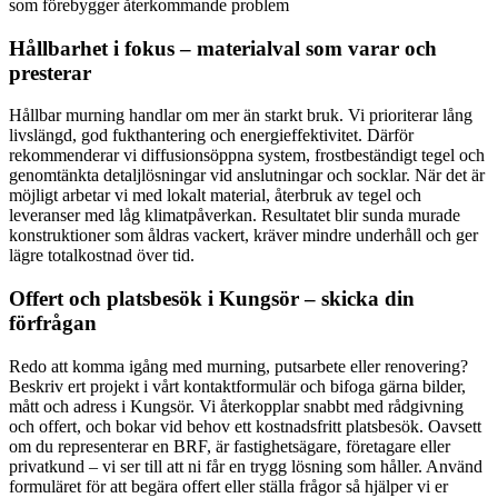
som förebygger återkommande problem
Hållbarhet i fokus – materialval som varar och
presterar
Hållbar murning handlar om mer än starkt bruk. Vi prioriterar lång
livslängd, god fukthantering och energieffektivitet. Därför
rekommenderar vi diffusionsöppna system, frostbeständigt tegel och
genomtänkta detaljlösningar vid anslutningar och socklar. När det är
möjligt arbetar vi med lokalt material, återbruk av tegel och
leveranser med låg klimatpåverkan. Resultatet blir sunda murade
konstruktioner som åldras vackert, kräver mindre underhåll och ger
lägre totalkostnad över tid.
Offert och platsbesök i Kungsör – skicka din
förfrågan
Redo att komma igång med murning, putsarbete eller renovering?
Beskriv ert projekt i vårt kontaktformulär och bifoga gärna bilder,
mått och adress i Kungsör. Vi återkopplar snabbt med rådgivning
och offert, och bokar vid behov ett kostnadsfritt platsbesök. Oavsett
om du representerar en BRF, är fastighetsägare, företagare eller
privatkund – vi ser till att ni får en trygg lösning som håller. Använd
formuläret för att begära offert eller ställa frågor så hjälper vi er