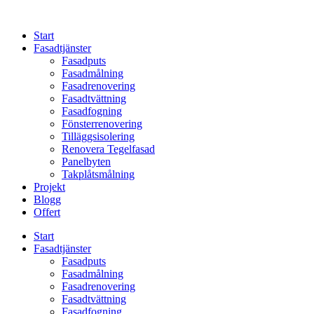
Skip
to
Start
content
Fasadtjänster
Fasadputs
Fasadmålning
Fasadrenovering
Fasadtvättning
Fasadfogning
Fönsterrenovering
Tilläggsisolering
Renovera Tegelfasad
Panelbyten
Takplåtsmålning
Projekt
Blogg
Offert
Start
Fasadtjänster
Fasadputs
Fasadmålning
Fasadrenovering
Fasadtvättning
Fasadfogning