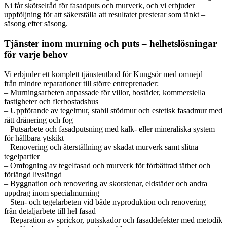
Ni får skötselråd för fasadputs och murverk, och vi erbjuder
uppföljning för att säkerställa att resultatet presterar som tänkt –
säsong efter säsong.
Tjänster inom murning och puts – helhetslösningar
för varje behov
Vi erbjuder ett komplett tjänsteutbud för Kungsör med omnejd –
från mindre reparationer till större entreprenader:
– Murningsarbeten anpassade för villor, bostäder, kommersiella
fastigheter och flerbostadshus
– Uppförande av tegelmur, stabil stödmur och estetisk fasadmur med
rätt dränering och fog
– Putsarbete och fasadputsning med kalk- eller mineraliska system
för hållbara ytskikt
– Renovering och återställning av skadat murverk samt slitna
tegelpartier
– Omfogning av tegelfasad och murverk för förbättrad täthet och
förlängd livslängd
– Byggnation och renovering av skorstenar, eldstäder och andra
uppdrag inom specialmurning
– Sten- och tegelarbeten vid både nyproduktion och renovering –
från detaljarbete till hel fasad
– Reparation av sprickor, putsskador och fasaddefekter med metodik