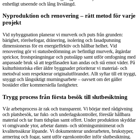
enhetligt utseende och lång livslängd.
Nyproduktion och renovering – rätt metod för varje
projekt
Vid nybyggnation planerar vi murverk och puts från grunden:
bärighet, rörelsefogar, dränering, isolering och fasadputsning
dimensioneras för en energieffektiv och hållbar helhet. Vid
renovering gör vi statusbedömning av befintligt murverk, åtgärdar
sprickor, frostsprängningar och putssläpp samt utför omfogning med
anpassade bruk så att tegelfasaden kan andas och stå emot väder. På
kulturhistoriska eller äldre byggnader prioriterar vi material- och
metodval som respekterar originalutförandet. Allt syftar till ett tryggt,
snyggt och långsiktigt murningsarbete – oavsett om det gäller
bostäder eller kommersiella fastigheter.
Trygg process från första besök till slutbesiktning
Vår arbetsprocess är rak och transparent. Vi börjar med rådgivning
och platsbesök, tar fukt- och underlagskontroller, föreslår hållbara
material och tar fram tidsplan samt offert. Under produktion skyddar
vi omgivande ytor, arbetar damm- och störningsminimerat och
kvalitetssäkrar löpande. Vi dokumenterar underarbeten, brukstyper,
armering och fogar, samt utför egenkontroller inför slutbesiktning.