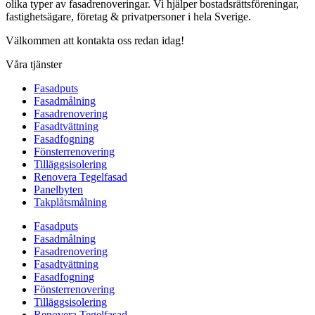
olika typer av fasadrenoveringar. Vi hjälper bostadsrättsföreningar,
fastighetsägare, företag & privatpersoner i hela Sverige.
Välkommen att kontakta oss redan idag!
Våra tjänster
Fasadputs
Fasadmålning
Fasadrenovering
Fasadtvättning
Fasadfogning
Fönsterrenovering
Tilläggsisolering
Renovera Tegelfasad
Panelbyten
Takplåtsmålning
Fasadputs
Fasadmålning
Fasadrenovering
Fasadtvättning
Fasadfogning
Fönsterrenovering
Tilläggsisolering
Renovera Tegelfasad