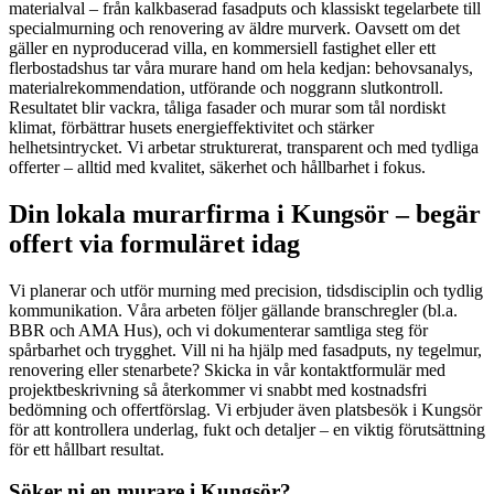
materialval – från kalkbaserad fasadputs och klassiskt tegelarbete till
specialmurning och renovering av äldre murverk. Oavsett om det
gäller en nyproducerad villa, en kommersiell fastighet eller ett
flerbostadshus tar våra murare hand om hela kedjan: behovsanalys,
materialrekommendation, utförande och noggrann slutkontroll.
Resultatet blir vackra, tåliga fasader och murar som tål nordiskt
klimat, förbättrar husets energieffektivitet och stärker
helhetsintrycket. Vi arbetar strukturerat, transparent och med tydliga
offerter – alltid med kvalitet, säkerhet och hållbarhet i fokus.
Din lokala murarfirma i Kungsör – begär
offert via formuläret idag
Vi planerar och utför murning med precision, tidsdisciplin och tydlig
kommunikation. Våra arbeten följer gällande branschregler (bl.a.
BBR och AMA Hus), och vi dokumenterar samtliga steg för
spårbarhet och trygghet. Vill ni ha hjälp med fasadputs, ny tegelmur,
renovering eller stenarbete? Skicka in vår kontaktformulär med
projektbeskrivning så återkommer vi snabbt med kostnadsfri
bedömning och offertförslag. Vi erbjuder även platsbesök i Kungsör
för att kontrollera underlag, fukt och detaljer – en viktig förutsättning
för ett hållbart resultat.
Söker ni en murare i Kungsör?