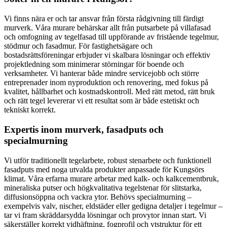
Vi finns nära er och tar ansvar från första rådgivning till färdigt
murverk. Våra murare behärskar allt från putsarbete på villafasad
och omfogning av tegelfasad till uppförande av fristående tegelmur,
stödmur och fasadmur. För fastighetsägare och
bostadsrättsföreningar erbjuder vi skalbara lösningar och effektiv
projektledning som minimerar störningar för boende och
verksamheter. Vi hanterar både mindre servicejobb och större
entreprenader inom nyproduktion och renovering, med fokus på
kvalitet, hållbarhet och kostnadskontroll. Med rätt metod, rätt bruk
och rätt tegel levererar vi ett resultat som är både estetiskt och
tekniskt korrekt.
Expertis inom murverk, fasadputs och
specialmurning
Vi utför traditionellt tegelarbete, robust stenarbete och funktionell
fasadputs med noga utvalda produkter anpassade för Kungsörs
klimat. Våra erfarna murare arbetar med kalk- och kalkcementbruk,
mineraliska putser och högkvalitativa tegelstenar för slitstarka,
diffusionsöppna och vackra ytor. Behövs specialmurning –
exempelvis valv, nischer, eldstäder eller gedigna detaljer i tegelmur –
tar vi fram skräddarsydda lösningar och provytor innan start. Vi
säkerställer korrekt vidhäftning, fogprofil och ytstruktur för ett