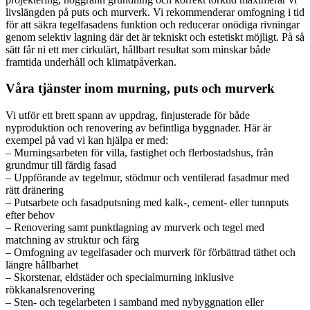
livslängden på puts och murverk. Vi rekommenderar omfogning i tid
för att säkra tegelfasadens funktion och reducerar onödiga rivningar
genom selektiv lagning där det är tekniskt och estetiskt möjligt. På så
sätt får ni ett mer cirkulärt, hållbart resultat som minskar både
framtida underhåll och klimatpåverkan.
Våra tjänster inom murning, puts och murverk
Vi utför ett brett spann av uppdrag, finjusterade för både
nyproduktion och renovering av befintliga byggnader. Här är
exempel på vad vi kan hjälpa er med:
– Murningsarbeten för villa, fastighet och flerbostadshus, från
grundmur till färdig fasad
– Uppförande av tegelmur, stödmur och ventilerad fasadmur med
rätt dränering
– Putsarbete och fasadputsning med kalk-, cement- eller tunnputs
efter behov
– Renovering samt punktlagning av murverk och tegel med
matchning av struktur och färg
– Omfogning av tegelfasader och murverk för förbättrad täthet och
längre hållbarhet
– Skorstenar, eldstäder och specialmurning inklusive
rökkanalsrenovering
– Sten- och tegelarbeten i samband med nybyggnation eller