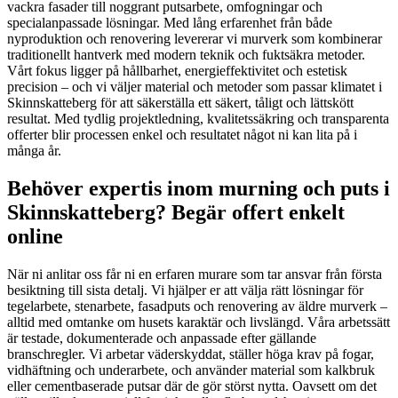
vackra fasader till noggrant putsarbete, omfogningar och
specialanpassade lösningar. Med lång erfarenhet från både
nyproduktion och renovering levererar vi murverk som kombinerar
traditionellt hantverk med modern teknik och fuktsäkra metoder.
Vårt fokus ligger på hållbarhet, energieffektivitet och estetisk
precision – och vi väljer material och metoder som passar klimatet i
Skinnskatteberg för att säkerställa ett säkert, tåligt och lättskött
resultat. Med tydlig projektledning, kvalitetssäkring och transparenta
offerter blir processen enkel och resultatet något ni kan lita på i
många år.
Behöver expertis inom murning och puts i
Skinnskatteberg? Begär offert enkelt
online
När ni anlitar oss får ni en erfaren murare som tar ansvar från första
besiktning till sista detalj. Vi hjälper er att välja rätt lösningar för
tegelarbete, stenarbete, fasadputs och renovering av äldre murverk –
alltid med omtanke om husets karaktär och livslängd. Våra arbetssätt
är testade, dokumenterade och anpassade efter gällande
branschregler. Vi arbetar väderskyddat, ställer höga krav på fogar,
vidhäftning och underarbete, och använder material som kalkbruk
eller cementbaserade putsar där de gör störst nytta. Oavsett om det