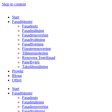
Skip to content
Start
Fasadtjänster
Fasadputs
Fasadmålning
Fasadrenovering
Fasadtvättning
Fasadfogning
Fönsterrenovering
Tilläggsisolering
Renovera Tegelfasad
Panelbyten
Takplåtsmålning
Projekt
Blogg
Offert
Start
Fasadtjänster
Fasadputs
Fasadmålning
Fasadrenovering
Fasadtvättning