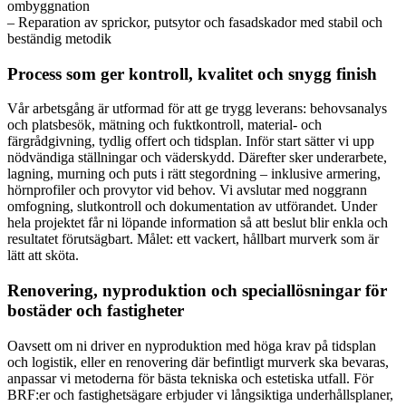
ombyggnation
– Reparation av sprickor, putsytor och fasadskador med stabil och
beständig metodik
Process som ger kontroll, kvalitet och snygg finish
Vår arbetsgång är utformad för att ge trygg leverans: behovsanalys
och platsbesök, mätning och fuktkontroll, material- och
färgrådgivning, tydlig offert och tidsplan. Inför start sätter vi upp
nödvändiga ställningar och väderskydd. Därefter sker underarbete,
lagning, murning och puts i rätt stegordning – inklusive armering,
hörnprofiler och provytor vid behov. Vi avslutar med noggrann
omfogning, slutkontroll och dokumentation av utförandet. Under
hela projektet får ni löpande information så att beslut blir enkla och
resultatet förutsägbart. Målet: ett vackert, hållbart murverk som är
lätt att sköta.
Renovering, nyproduktion och speciallösningar för
bostäder och fastigheter
Oavsett om ni driver en nyproduktion med höga krav på tidsplan
och logistik, eller en renovering där befintligt murverk ska bevaras,
anpassar vi metoderna för bästa tekniska och estetiska utfall. För
BRF:er och fastighetsägare erbjuder vi långsiktiga underhållsplaner,