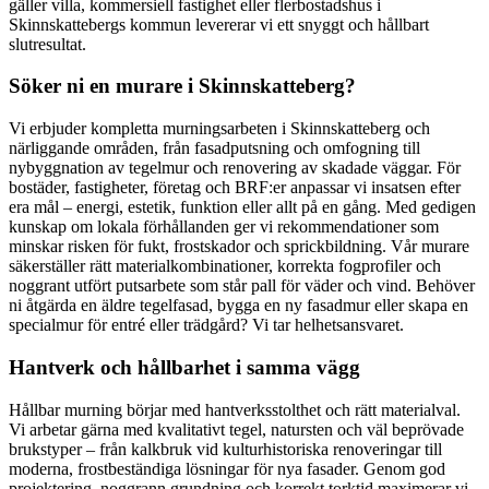
gäller villa, kommersiell fastighet eller flerbostadshus i
Skinnskattebergs kommun levererar vi ett snyggt och hållbart
slutresultat.
Söker ni en murare i Skinnskatteberg?
Vi erbjuder kompletta murningsarbeten i Skinnskatteberg och
närliggande områden, från fasadputsning och omfogning till
nybyggnation av tegelmur och renovering av skadade väggar. För
bostäder, fastigheter, företag och BRF:er anpassar vi insatsen efter
era mål – energi, estetik, funktion eller allt på en gång. Med gedigen
kunskap om lokala förhållanden ger vi rekommendationer som
minskar risken för fukt, frostskador och sprickbildning. Vår murare
säkerställer rätt materialkombinationer, korrekta fogprofiler och
noggrant utfört putsarbete som står pall för väder och vind. Behöver
ni åtgärda en äldre tegelfasad, bygga en ny fasadmur eller skapa en
specialmur för entré eller trädgård? Vi tar helhetsansvaret.
Hantverk och hållbarhet i samma vägg
Hållbar murning börjar med hantverksstolthet och rätt materialval.
Vi arbetar gärna med kvalitativt tegel, natursten och väl beprövade
brukstyper – från kalkbruk vid kulturhistoriska renoveringar till
moderna, frostbeständiga lösningar för nya fasader. Genom god
projektering, noggrann grundning och korrekt torktid maximerar vi