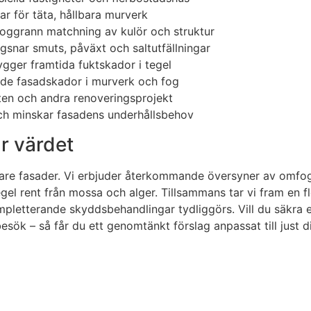
ar för täta, hållbara murverk
noggrann matchning av kulör och struktur
snar smuts, påväxt och saltutfällningar
ger framtida fuktskador i tegel
rade fasadskador i murverk och fog
en och andra renoveringsprojekt
ch minskar fasadens underhållsbehov
r värdet
gare fasader. Vi erbjuder återkommande översyner av omfogn
 rent från mossa och alger. Tillsammans tar vi fram en fler
ompletterande skyddsbehandlingar tydliggörs. Vill du säkra
besök – så får du ett genomtänkt förslag anpassat till just 