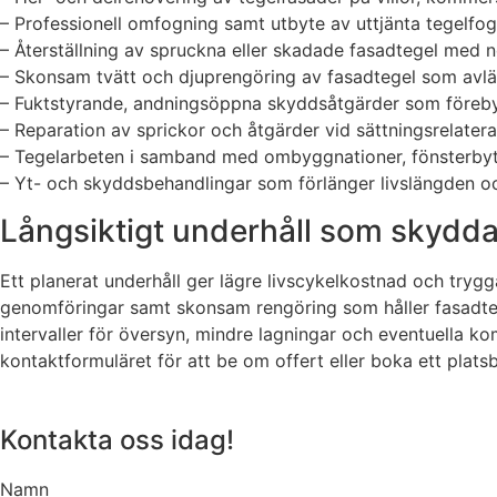
– Professionell omfogning samt utbyte av uttjänta tegelfog
– Återställning av spruckna eller skadade fasadtegel med 
– Skonsam tvätt och djuprengöring av fasadtegel som avläg
– Fuktstyrande, andningsöppna skyddsåtgärder som förebyg
– Reparation av sprickor och åtgärder vid sättningsrelate
– Tegelarbeten i samband med ombyggnationer, fönsterbyt
– Yt- och skyddsbehandlingar som förlänger livslängden o
Långsiktigt underhåll som skydda
Ett planerat underhåll ger lägre livscykelkostnad och tryg
genomföringar samt skonsam rengöring som håller fasadtegel
intervaller för översyn, mindre lagningar och eventuella k
kontaktformuläret för att be om offert eller boka ett plats
Kontakta oss idag!
Namn