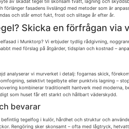
te av skadat tegel till skonsam tvätt, lagning och skyddsbe
 förlänger fasadens livslängd med metoder som är anpassade
as och står emot fukt, frost och slitage år efter år.
el? Skicka en förfrågan via v
tegelfasad i Munktorp? Vi erbjuder tydlig rådgivning, noggr
snabbt med förslag på åtgärder, tidsplan och kostnad – anpass
 analyserar vi murverket i detalj: fogarnas skick, förekoms
 omfogning, selektivt tegelbyte eller punktvis lagning – st
novering kombinerar traditionellt hantverk med moderna, b
igt som huset får ett starkt och hållbart väderskydd.
ch bevarar
 befintlig tegelfog i kulör, hårdhet och struktur och använ
kor. Rengöring sker skonsamt – ofta med lågtryck, hetvatt