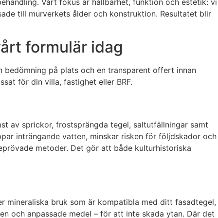
handling. Vårt fokus är hållbarhet, funktion och estetik: vi
 till murverkets ålder och konstruktion. Resultatet blir
årt formulär idag
ann bedömning på plats och en transparent offert innan
at för din villa, fastighet eller BRF.
t av sprickor, frostsprängda tegel, saltutfällningar samt
oppar inträngande vatten, minskar risken för följdskador och
eprövade metoder. Det gör att både kulturhistoriska
der mineraliska bruk som är kompatibla med ditt fasadtegel,
en och anpassade medel – för att inte skada ytan. Där det