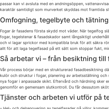
passar kan vi avsluta med en andningsöppen, vattenavvisan
karaktär samtidigt som murverket skyddas mot framtida sl
Omfogning, tegelbyte och tätning
Fogar är fasadens första skydd mot väder. När tegelfog släpp
fogar, tegelstenar & fasadskador samt långsiktigt underhål
och vi lagar sprickor med kompatibla bruk för att säkra rör
allt för att laga tegelfasad på ett sätt som stoppar fukt, 
Så arbetar vi – från besiktning till
Vår process börjar med en strukturerad fasadbesiktning där v
kulör och struktur i fogar, planering av arbetsställning oc
nya fogar i anpassade skikt. Eftervård och härdning sker 
genomför en gemensam slutkontroll. Du får dessutom sköts
Tjänster och arbeten vi utför på 
– Hel- och delrenovering av tegelfasader på villor, kommers