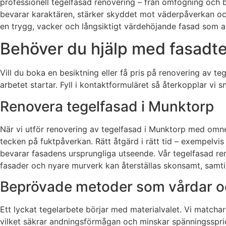
professionell tegelfasad renovering – från omfogning och by
bevarar karaktären, stärker skyddet mot väderpåverkan och
en trygg, vacker och långsiktigt värdehöjande fasad som and
Behöver du hjälp med fasadteg
Vill du boka en besiktning eller få pris på renovering av 
arbetet startar. Fyll i kontaktformuläret så återkopplar vi 
Renovera tegelfasad i Munktorp
När vi utför renovering av tegelfasad i Munktorp med omnejd
tecken på fuktpåverkan. Rätt åtgärd i rätt tid – exempelvis
bevarar fasadens ursprungliga utseende. Vår tegelfasad re
fasader och nyare murverk kan återställas skonsamt, samtid
Beprövade metoder som vårdar o
Ett lyckat tegelarbete börjar med materialvalet. Vi matchar
vilket säkrar andningsförmågan och minskar spänningsspric