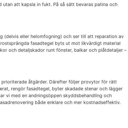
tan att kapsla in fukt. På så sätt bevaras patina och
 (delvis eller helomfogning) och ser till att reparation av
frostsprängda fasadtegel byts ut mot likvärdigt material
or och detaljskador runt fönster, balkar och plåtdetaljer –
rioriterade åtgärder. Därefter följer provytor för rätt
llerat, rengör fasadtegel, byter skadade stenar och lägger
slutar vi med en andningsöppen skyddsbehandling och
fasadrenovering både enklare och mer kostnadseffektiv.