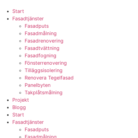
Skip
to
Start
content
Fasadtjänster
Fasadputs
Fasadmålning
Fasadrenovering
Fasadtvättning
Fasadfogning
Fönsterrenovering
Tilläggsisolering
Renovera Tegelfasad
Panelbyten
Takplåtsmålning
Projekt
Blogg
Start
Fasadtjänster
Fasadputs
Fasadmålning