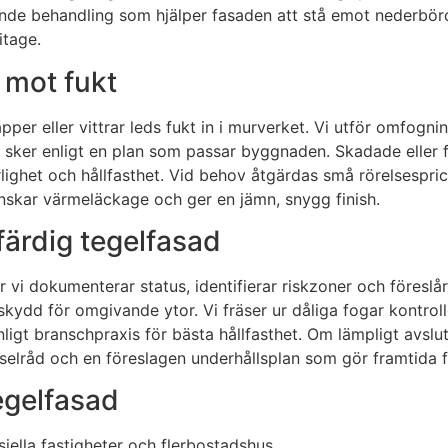
de behandling som hjälper fasaden att stå emot nederbörd u
itage.
 mot fukt
er eller vittrar leds fukt in i murverket. Vi utför omfogning
l sker enligt en plan som passar byggnaden. Skadade eller 
lighet och hållfasthet. Vid behov åtgärdas små rörelsesprick
minskar värmeläckage och ger en jämn, snygg finish.
 färdig tegelfasad
i dokumenterar status, identifierar riskzoner och föreslår p
h skydd för omgivande ytor. Vi fräser ur dåliga fogar kontro
enligt branschpraxis för bästa hållfasthet. Om lämpligt av
elråd och en föreslagen underhållsplan som gör framtida 
tegelfasad
iella fastigheter och flerbostadshus