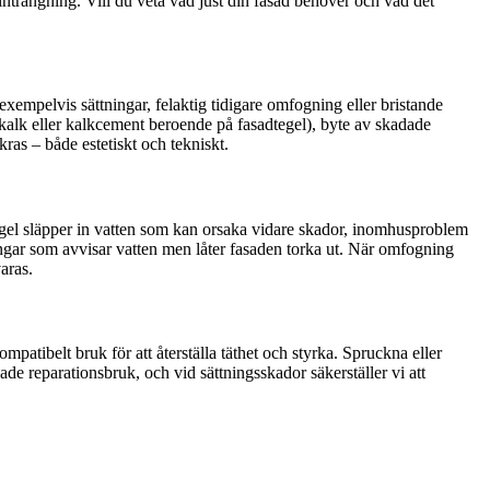
nträngning. Vill du veta vad just din fasad behöver och vad det
 exempelvis sättningar, felaktig tidigare omfogning eller bristande
(kalk eller kalkcement beroende på fasadtegel), byte av skadade
kras – både estetiskt och tekniskt.
tegel släpper in vatten som kan orsaka vidare skador, inomhusproblem
ngar som avvisar vatten men låter fasaden torka ut. När omfogning
aras.
patibelt bruk för att återställa täthet och styrka. Spruckna eller
ade reparationsbruk, och vid sättningsskador säkerställer vi att