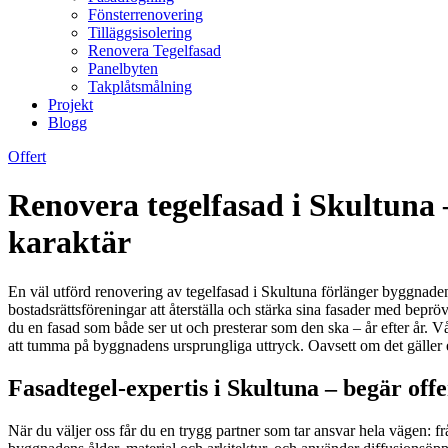
Fönsterrenovering
Tilläggsisolering
Renovera Tegelfasad
Panelbyten
Takplåtsmålning
Projekt
Blogg
Offert
Renovera tegelfasad i Skultuna
karaktär
En väl utförd renovering av tegelfasad i Skultuna förlänger byggnadens
bostadsrättsföreningar att återställa och stärka sina fasader med bep
du en fasad som både ser ut och presterar som den ska – år efter år. Vå
att tumma på byggnadens ursprungliga uttryck. Oavsett om det gäller e
Fasadtegel-expertis i Skultuna – begär off
När du väljer oss får du en trygg partner som tar ansvar hela vägen: f