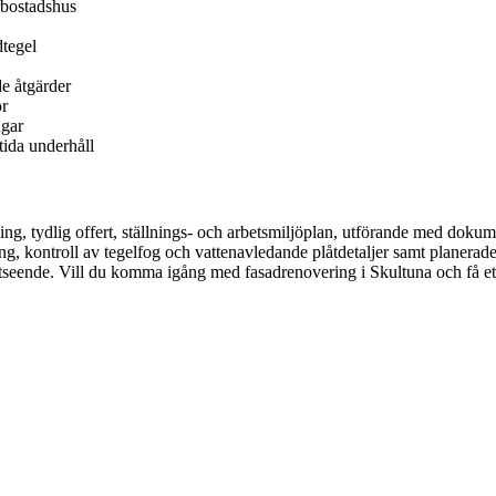
rbostadshus
dtegel
e åtgärder
or
ngar
tida underhåll
ing, tydlig offert, ställnings- och arbetsmiljöplan, utförande med doku
, kontroll av tegelfog och vattenavledande plåtdetaljer samt planerade
 utseende. Vill du komma igång med fasadrenovering i Skultuna och få ett 