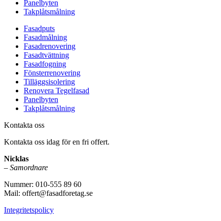
Panelbyten
Takplåtsmålning
Fasadputs
Fasadmålning
Fasadrenovering
Fasadtvättning
Fasadfogning
Fönsterrenovering
Tilläggsisolering
Renovera Tegelfasad
Panelbyten
Takplåtsmålning
Kontakta oss
Kontakta oss idag för en fri offert.
Nicklas
–
Samordnare
Nummer: 010-555 89 60
Mail: offert@fasadforetag.se
Integritetspolicy