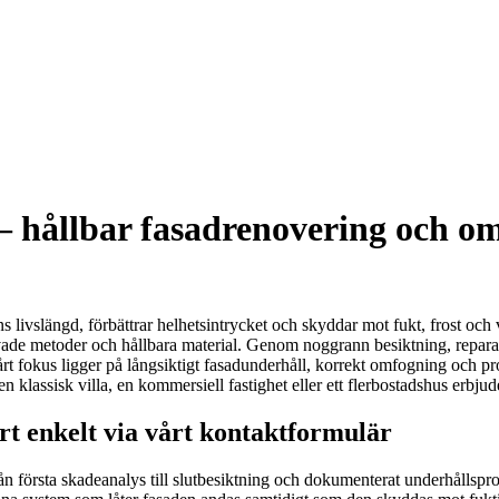
 – hållbar fasadrenovering och o
 livslängd, förbättrar helhetsintrycket och skyddar mot fukt, frost och 
rövade metoder och hållbara material. Genom noggrann besiktning, repara
rt fokus ligger på långsiktigt fasadunderhåll, korrekt omfogning och pro
n klassisk villa, en kommersiell fastighet eller ett flerbostadshus erbj
ert enkelt via vårt kontaktformulär
rån första skadeanalys till slutbesiktning och dokumenterat underhållspr