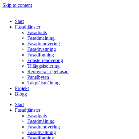
Skip to content
Start
Fasadtjänster
Fasadputs
Fasadmålning
Fasadrenovering
Fasadtvättning
Fasadfogning
Fönsterrenovering
Tilläggsisolering
Renovera Tegelfasad
Panelbyten
Takplåtsmålning
Projekt
Blogg
Start
Fasadtjänster
Fasadputs
Fasadmålning
Fasadrenovering
Fasadtvättning
Fasadfogning