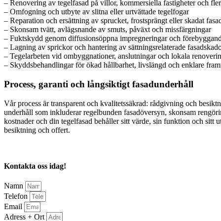
– Renovering av tegelfasad på villor, kommersiella fastigheter och fle
– Omfogning och utbyte av slitna eller urtvättade tegelfogar
– Reparation och ersättning av sprucket, frostsprängt eller skadat fasa
– Skonsam tvätt, avlägsnande av smuts, påväxt och missfärgningar
– Fuktskydd genom diffusionsöppna impregneringar och förebyggand
– Lagning av sprickor och hantering av sättningsrelaterade fasadskad
– Tegelarbeten vid ombyggnationer, anslutningar och lokala renoveri
– Skyddsbehandlingar för ökad hållbarhet, livslängd och enklare fram
Process, garanti och långsiktigt fasadunderhåll
Vår process är transparent och kvalitetssäkrad: rådgivning och besiktn
underhåll som inkluderar regelbunden fasadöversyn, skonsam rengöring
kostnader och din tegelfasad behåller sitt värde, sin funktion och sitt
besiktning och offert.
Kontakta oss idag!
Namn
Telefon
Email
Adress + Ort