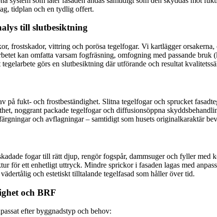
pna system som låter fasaden andas samtidigt som den skyddas mot fukti
g, tidplan och en tydlig offert.
lys till slutbesiktning
or, frostskador, vittring och porösa tegelfogar. Vi kartlägger orsakerna,
t. Arbetet kan omfatta varsam fogfräsning, omfogning med passande bruk 
tegelarbete görs en slutbesiktning där utförande och resultat kvalitetssä
av på fukt- och frostbeständighet. Slitna tegelfogar och sprucket fasad
asthet, noggrant packade tegelfogar och diffusionsöppna skyddsbehandli
sfärgningar och avflagningar – samtidigt som husets originalkaraktär bev
adade fogar till rätt djup, rengör fogspår, dammsuger och fyller med kom
tur för ett enhetligt uttryck. Mindre sprickor i fasaden lagas med anpass
vädertålig och estetiskt tilltalande tegelfasad som håller över tid.
tighet och BRF
anpassat efter byggnadstyp och behov: