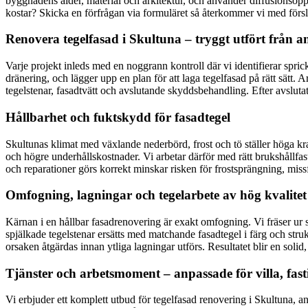
byggnadens ålder, material och arkitektur, och använder diffusionsöp
kostar? Skicka en förfrågan via formuläret så återkommer vi med försla
Renovera tegelfasad i Skultuna – tryggt utfört från ana
Varje projekt inleds med en noggrann kontroll där vi identifierar sprick
dränering, och lägger upp en plan för att laga tegelfasad på rätt sät
tegelstenar, fasadtvätt och avslutande skyddsbehandling. Efter avslutat 
Hållbarhet och fuktskydd för fasadtegel
Skultunas klimat med växlande nederbörd, frost och tö ställer höga kr
och högre underhållskostnader. Vi arbetar därför med rätt brukshållf
och reparationer görs korrekt minskar risken för frostsprängning, mis
Omfogning, lagningar och tegelarbete av hög kvalitet
Kärnan i en hållbar fasadrenovering är exakt omfogning. Vi fräser ur sk
spjälkade tegelstenar ersätts med matchande fasadtegel i färg och struk
orsaken åtgärdas innan ytliga lagningar utförs. Resultatet blir en solid, 
Tjänster och arbetsmoment – anpassade för villa, fas
Vi erbjuder ett komplett utbud för tegelfasad renovering i Skultuna, 