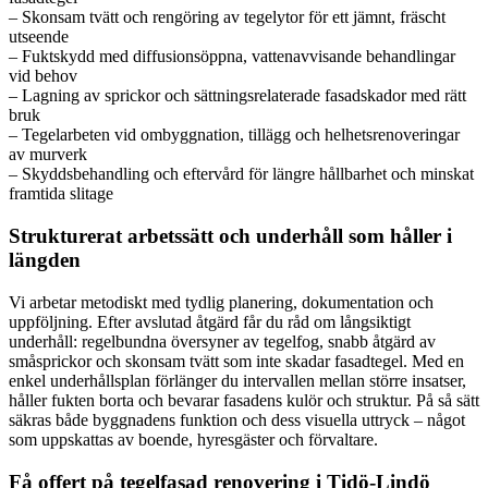
– Skonsam tvätt och rengöring av tegelytor för ett jämnt, fräscht
utseende
– Fuktskydd med diffusionsöppna, vattenavvisande behandlingar
vid behov
– Lagning av sprickor och sättningsrelaterade fasadskador med rätt
bruk
– Tegelarbeten vid ombyggnation, tillägg och helhetsrenoveringar
av murverk
– Skyddsbehandling och eftervård för längre hållbarhet och minskat
framtida slitage
Strukturerat arbetssätt och underhåll som håller i
längden
Vi arbetar metodiskt med tydlig planering, dokumentation och
uppföljning. Efter avslutad åtgärd får du råd om långsiktigt
underhåll: regelbundna översyner av tegelfog, snabb åtgärd av
småsprickor och skonsam tvätt som inte skadar fasadtegel. Med en
enkel underhållsplan förlänger du intervallen mellan större insatser,
håller fukten borta och bevarar fasadens kulör och struktur. På så sätt
säkras både byggnadens funktion och dess visuella uttryck – något
som uppskattas av boende, hyresgäster och förvaltare.
Få offert på tegelfasad renovering i Tidö-Lindö