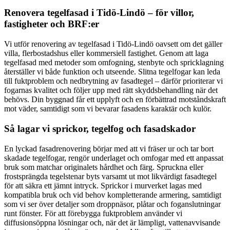
Renovera tegelfasad i Tidö-Lindö – för villor,
fastigheter och BRF:er
Vi utför renovering av tegelfasad i Tidö-Lindö oavsett om det gäller
villa, flerbostadshus eller kommersiell fastighet. Genom att laga
tegelfasad med metoder som omfogning, stenbyte och spricklagning
återställer vi både funktion och utseende. Slitna tegelfogar kan leda
till fuktproblem och nedbrytning av fasadtegel – därför prioriterar vi
fogarnas kvalitet och följer upp med rätt skyddsbehandling när det
behövs. Din byggnad får ett upplyft och en förbättrad motståndskraft
mot väder, samtidigt som vi bevarar fasadens karaktär och kulör.
Så lagar vi sprickor, tegelfog och fasadskador
En lyckad fasadrenovering börjar med att vi fräser ur och tar bort
skadade tegelfogar, rengör underlaget och omfogar med ett anpassat
bruk som matchar originalets hårdhet och färg. Spruckna eller
frostsprängda tegelstenar byts varsamt ut mot likvärdigt fasadtegel
för att säkra ett jämnt intryck. Sprickor i murverket lagas med
kompatibla bruk och vid behov kompletterande armering, samtidigt
som vi ser över detaljer som droppnäsor, plåtar och foganslutningar
runt fönster. För att förebygga fuktproblem använder vi
diffusionsöppna lösningar och, när det är lämpligt, vattenavvisande