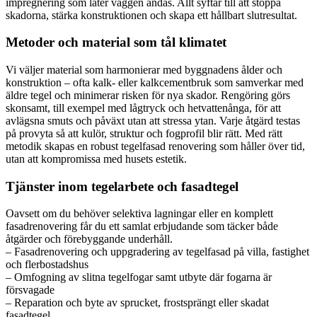
impregnering som låter väggen andas. Allt syftar till att stoppa
skadorna, stärka konstruktionen och skapa ett hållbart slutresultat.
Metoder och material som tål klimatet
Vi väljer material som harmonierar med byggnadens ålder och
konstruktion – ofta kalk- eller kalkcementbruk som samverkar med
äldre tegel och minimerar risken för nya skador. Rengöring görs
skonsamt, till exempel med lågtryck och hetvattenånga, för att
avlägsna smuts och påväxt utan att stressa ytan. Varje åtgärd testas
på provyta så att kulör, struktur och fogprofil blir rätt. Med rätt
metodik skapas en robust tegelfasad renovering som håller över tid,
utan att kompromissa med husets estetik.
Tjänster inom tegelarbete och fasadtegel
Oavsett om du behöver selektiva lagningar eller en komplett
fasadrenovering får du ett samlat erbjudande som täcker både
åtgärder och förebyggande underhåll.
– Fasadrenovering och uppgradering av tegelfasad på villa, fastighet
och flerbostadshus
– Omfogning av slitna tegelfogar samt utbyte där fogarna är
försvagade
– Reparation och byte av sprucket, frostsprängt eller skadat
fasadtegel