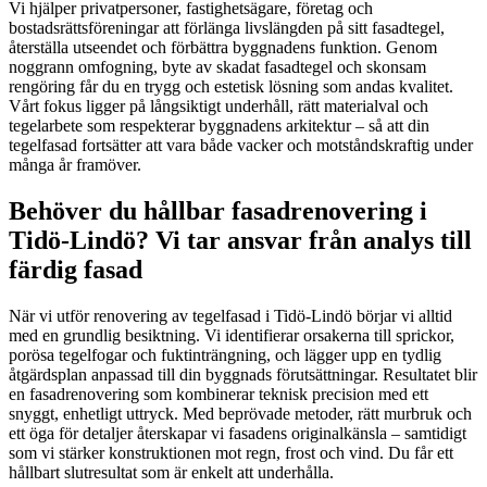
Vi hjälper privatpersoner, fastighetsägare, företag och
bostadsrättsföreningar att förlänga livslängden på sitt fasadtegel,
återställa utseendet och förbättra byggnadens funktion. Genom
noggrann omfogning, byte av skadat fasadtegel och skonsam
rengöring får du en trygg och estetisk lösning som andas kvalitet.
Vårt fokus ligger på långsiktigt underhåll, rätt materialval och
tegelarbete som respekterar byggnadens arkitektur – så att din
tegelfasad fortsätter att vara både vacker och motståndskraftig under
många år framöver.
Behöver du hållbar fasadrenovering i
Tidö-Lindö? Vi tar ansvar från analys till
färdig fasad
När vi utför renovering av tegelfasad i Tidö-Lindö börjar vi alltid
med en grundlig besiktning. Vi identifierar orsakerna till sprickor,
porösa tegelfogar och fuktinträngning, och lägger upp en tydlig
åtgärdsplan anpassad till din byggnads förutsättningar. Resultatet blir
en fasadrenovering som kombinerar teknisk precision med ett
snyggt, enhetligt uttryck. Med beprövade metoder, rätt murbruk och
ett öga för detaljer återskapar vi fasadens originalkänsla – samtidigt
som vi stärker konstruktionen mot regn, frost och vind. Du får ett
hållbart slutresultat som är enkelt att underhålla.