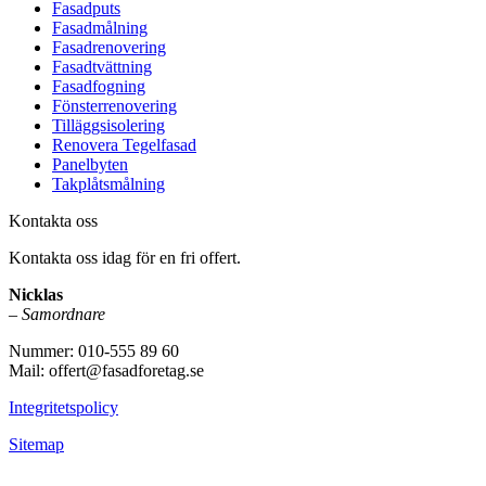
Fasadputs
Fasadmålning
Fasadrenovering
Fasadtvättning
Fasadfogning
Fönsterrenovering
Tilläggsisolering
Renovera Tegelfasad
Panelbyten
Takplåtsmålning
Kontakta oss
Kontakta oss idag för en fri offert.
Nicklas
–
Samordnare
Nummer: 010-555 89 60
Mail: offert@fasadforetag.se
Integritetspolicy
Sitemap