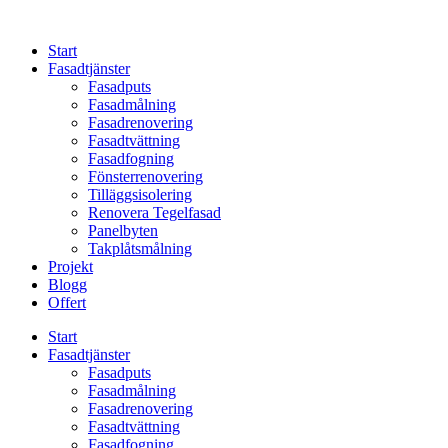
Skip
to
Start
content
Fasadtjänster
Fasadputs
Fasadmålning
Fasadrenovering
Fasadtvättning
Fasadfogning
Fönsterrenovering
Tilläggsisolering
Renovera Tegelfasad
Panelbyten
Takplåtsmålning
Projekt
Blogg
Offert
Start
Fasadtjänster
Fasadputs
Fasadmålning
Fasadrenovering
Fasadtvättning
Fasadfogning