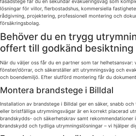
fasadstege får du en sekundär evakueringsväg som komplett
lösningar för villor, flerbostadshus, kommersiella fastighe
rådgivning, projektering, professionell montering och dokum
försäkringsbolag.
Behöver du en trygg utrymnings
offert till godkänd besiktning
När du väljer oss får du en partner som tar helhetsansvar: 
fönster/dörrar, och säkerställer att utrymningsväg och evakue
och boendemiljö. Efter slutförd montering får du dokumenta
Montera brandstege i Billdal
Installation av brandstege i Billdal ger en säker, snabb och
eller bristfälliga utrymningsvägar är en korrekt placerad u
brandskydds- och säkerhetskrav samt rekommendationer i 
brandskydd och tydliga utrymningslösningar – vi hjälper di