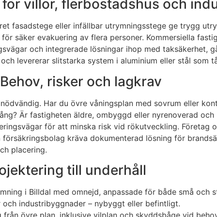
ör villor, flerbostadshus och indu
iskret fasadstege eller infällbar utrymningsstege ge trygg ut
ör säker evakuering av flera personer. Kommersiella fasti
ingsvägar och integrerade lösningar ihop med taksäkerhet,
ch levererar slitstarka system i aluminium eller stål som tå
ehov, risker och lagkrav
är nödvändig. Har du övre våningsplan med sovrum eller ko
 utgång? Är fastigheten äldre, ombyggd eller nyrenoverad oc
ringsvägar för att minska risk vid rökutveckling. Företag 
örsäkringsbolag kräva dokumenterad lösning för brandsäkerhe
och placering.
ojektering till underhåll
ymning i Billdal med omnejd, anpassade för både små och st
or och industribyggnader – nybyggt eller befintligt.
från övre plan, inklusive vilplan och skyddsbåge vid behov