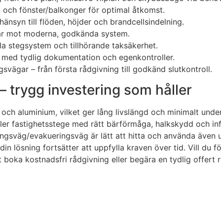
t och fönster/balkonger för optimal åtkomst.
änsyn till flöden, höjder och brandcellsindelning.
gar mot moderna, godkända system.
ela stegsystem och tillhörande taksäkerhet.
v med tydlig dokumentation och egenkontroller.
vägar – från första rådgivning till godkänd slutkontroll.
 – trygg investering som håller
och aluminium, vilket ger lång livslängd och minimalt under
ler fastighetsstege med rätt bärförmåga, halkskydd och infä
ymningsväg/evakueringsväg är lätt att hitta och använda äve
in lösning fortsätter att uppfylla kraven över tid. Vill du f
t boka kostnadsfri rådgivning eller begära en tydlig offert 