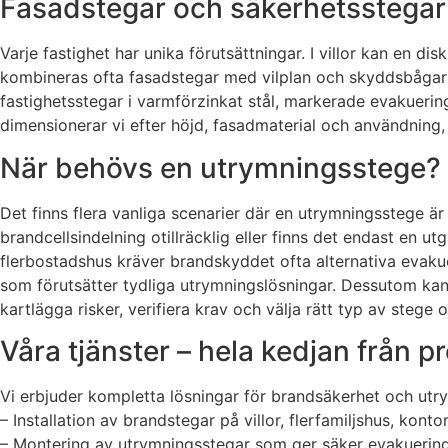
Fasadstegar och säkerhetsstegar f
Varje fastighet har unika förutsättningar. I villor kan en d
kombineras ofta fasadstegar med vilplan och skyddsbågar f
fastighetsstegar i varmförzinkat stål, markerade evakuer
dimensionerar vi efter höjd, fasadmaterial och användning, o
När behövs en utrymningsstege? B
Det finns flera vanliga scenarier där en utrymningsstege 
brandcellsindelning otillräcklig eller finns det endast en
flerbostadshus kräver brandskyddet ofta alternativa evakue
som förutsätter tydliga utrymningslösningar. Dessutom kan f
kartlägga risker, verifiera krav och välja rätt typ av stege 
Våra tjänster – hela kedjan från pr
Vi erbjuder kompletta lösningar för brandsäkerhet och utr
– Installation av brandstegar på villor, flerfamiljshus, kont
– Montering av utrymningsstegar som ger säker evakuering 