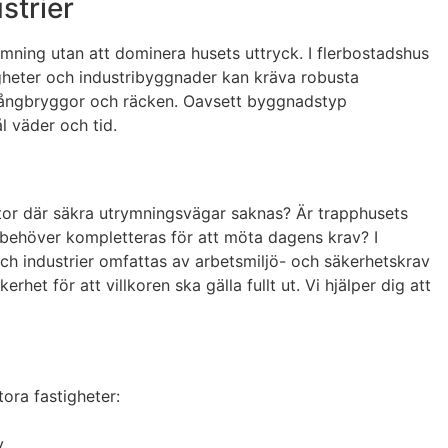
strier
rymning utan att dominera husets uttryck. I flerbostadshus
gheter och industribyggnader kan kräva robusta
 gångbryggor och räcken. Oavsett byggnadstyp
l väder och tid.
ntor där säkra utrymningsvägar saknas? Är trapphusets
h behöver kompletteras för att möta dagens krav? I
och industrier omfattas av arbetsmiljö- och säkerhetskrav
t för att villkoren ska gälla fullt ut. Vi hjälper dig att
ora fastigheter:
.