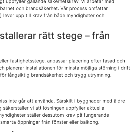
t uppfyller gällande säkerhetskrav. Vi arbetar med
ållbarhet och brandsäkerhet. Vår process omfattar
d) lever upp till krav från både myndigheter och
allerar rätt stege – från
eller fastighetsstege, anpassar placering efter fasad och
h planerar installationen för minsta möjliga störning i drift
 för långsiktig brandsäkerhet och trygg utrymning.
hiss inte går att använda. Särskilt i byggnader med äldre
äkerställer vi att lösningen uppfyller aktuella
myndigheter ställer dessutom krav på fungerande
smarta öppningar från fönster eller balkong.