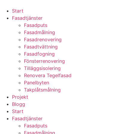
Skip
to
Start
content
Fasadtjänster
Fasadputs
Fasadmålning
Fasadrenovering
Fasadtvättning
Fasadfogning
Fönsterrenovering
Tilläggsisolering
Renovera Tegelfasad
Panelbyten
Takplåtsmålning
Projekt
Blogg
Start
Fasadtjänster
Fasadputs
Fasadmålning