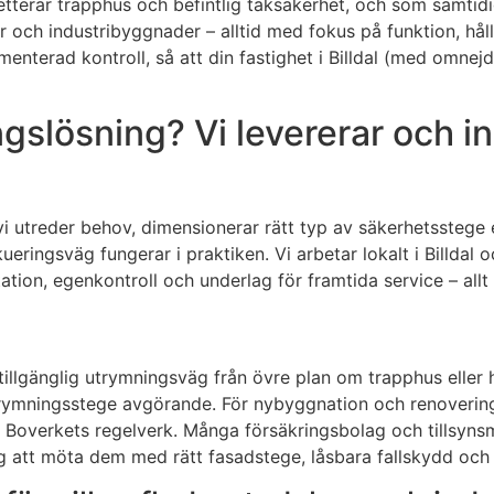
erar trapphus och befintlig taksäkerhet, och som samtidig
ter och industribyggnader – alltid med fokus på funktion, h
enterad kontroll, så att din fastighet i Billdal (med omnej
lösning? Vi levererar och inst
vi utreder behov, dimensionerar rätt typ av säkerhetsstege 
ringsväg fungerar i praktiken. Vi arbetar lokalt i Billdal oc
tion, egenkontroll och underlag för framtida service – allt
 tillgänglig utrymningsväg från övre plan om trapphus eller 
trymningsstege avgörande. För nybyggnation och renovering s
Boverkets regelverk. Många försäkringsbolag och tillsyns
g att möta dem med rätt fasadstege, låsbara fallskydd och 