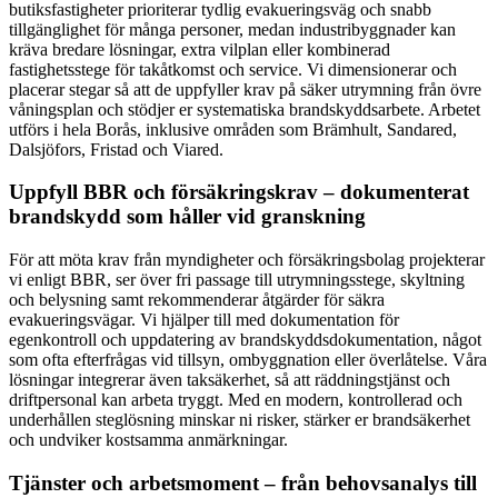
butiksfastigheter prioriterar tydlig evakueringsväg och snabb
tillgänglighet för många personer, medan industribyggnader kan
kräva bredare lösningar, extra vilplan eller kombinerad
fastighetsstege för takåtkomst och service. Vi dimensionerar och
placerar stegar så att de uppfyller krav på säker utrymning från övre
våningsplan och stödjer er systematiska brandskyddsarbete. Arbetet
utförs i hela Borås, inklusive områden som Brämhult, Sandared,
Dalsjöfors, Fristad och Viared.
Uppfyll BBR och försäkringskrav – dokumenterat
brandskydd som håller vid granskning
För att möta krav från myndigheter och försäkringsbolag projekterar
vi enligt BBR, ser över fri passage till utrymningsstege, skyltning
och belysning samt rekommenderar åtgärder för säkra
evakueringsvägar. Vi hjälper till med dokumentation för
egenkontroll och uppdatering av brandskyddsdokumentation, något
som ofta efterfrågas vid tillsyn, ombyggnation eller överlåtelse. Våra
lösningar integrerar även taksäkerhet, så att räddningstjänst och
driftpersonal kan arbeta tryggt. Med en modern, kontrollerad och
underhållen steglösning minskar ni risker, stärker er brandsäkerhet
och undviker kostsamma anmärkningar.
Tjänster och arbetsmoment – från behovsanalys till