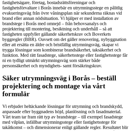
fastighetsägare, företag, bostadsrättsföreningar och
fastighetsförvaltare i Borås innebär en utrymningsstege en pålitlig
evakueringsväg från övre våningsplan när sekunderna räknas vid
brand eller annan nödsituation. Vi hjälper er med installation av
brandstege i Borås med omnejd – från behovsanalys och
projektering till montering, besiktning och underhåll – så att
fastigheten uppfyller gällande säkerhetskrav och Boverkets
byggregler (BBR). Oavsett om det gäller renovering, nybyggnation
eller att ersätta en äldre och bristfällig utrymningsväg, skapar vi
trygga lösningar som kombinerar brandsäkerhet, taksäkerhet och
funktion. Med rätt fasadstege, säkerhetsstege eller fastighetsstege får
ni en tydligt utmärkt utrymningsväg som stärker både
personsäkerhet och myndighets- samt försäkringskrav.
Säker utrymningsväg i Borås – beställ
projektering och montage via vårt
formulär
Vi erbjuder heltäckande lösningar för utrymning och brandskydd,
anpassade efter byggnadens höjd, planlösning och fasadmaterial.
Vårt team tar fram rätt typ av brandstege – till exempel fasadstege
med vilplan, infällbar utrymningsstege eller fastighetsstege för
takåtkomst – och dimensionerar enligt gällande regler. Resultatet blir