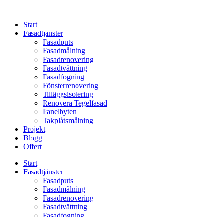
Skip
to
Start
content
Fasadtjänster
Fasadputs
Fasadmålning
Fasadrenovering
Fasadtvättning
Fasadfogning
Fönsterrenovering
Tilläggsisolering
Renovera Tegelfasad
Panelbyten
Takplåtsmålning
Projekt
Blogg
Offert
Start
Fasadtjänster
Fasadputs
Fasadmålning
Fasadrenovering
Fasadtvättning
Fasadfogning