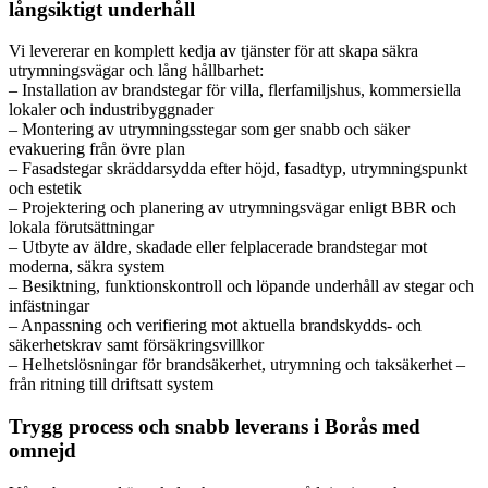
långsiktigt underhåll
Vi levererar en komplett kedja av tjänster för att skapa säkra
utrymningsvägar och lång hållbarhet:
– Installation av brandstegar för villa, flerfamiljshus, kommersiella
lokaler och industribyggnader
– Montering av utrymningsstegar som ger snabb och säker
evakuering från övre plan
– Fasadstegar skräddarsydda efter höjd, fasadtyp, utrymningspunkt
och estetik
– Projektering och planering av utrymningsvägar enligt BBR och
lokala förutsättningar
– Utbyte av äldre, skadade eller felplacerade brandstegar mot
moderna, säkra system
– Besiktning, funktionskontroll och löpande underhåll av stegar och
infästningar
– Anpassning och verifiering mot aktuella brandskydds- och
säkerhetskrav samt försäkringsvillkor
– Helhetslösningar för brandsäkerhet, utrymning och taksäkerhet –
från ritning till driftsatt system
Trygg process och snabb leverans i Borås med
omnejd