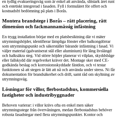
en tydlig evakueringsväg som är enkel att använda, slitstark året runt
och estetiskt integrerad i fasaden. Fyll i formuläret för offert och
kostnadsfri bedömning på plats i Borås.
Montera brandstege i Borås – rätt placering, rätt
dimension och fackmannamässig infästning
En trygg installation börjar med en platsbesiktning där vi mäter
utrymningshöjder, identifierar lämpliga fönster eller balkongdörrar
som utrymningspunkt och säkerställer bärande infästning i fasad. Vi
väljer material (galvaniserat stål eller aluminium) för lång livslängd
och halksäkra steg. Vid större höjder planerar vi vilplan, skyddsbåge
eller fallskydd där regelverket kräver det. Montage sker med CE-
godkända beslag och korrosionsskyddade fästdon, och vi testar
funktionen så att stegen är lätt att nå och använda under stress. Ni får
dokumentation för brandsäkerhet och drift, samt råd om skyltning av
utrymningsväg.
Lösningar för villor, flerbostadshus, kommersiella
fastigheter och industribyggnader
Behoven varierar: i villor krävs ofta en enkel men säker
utrymningsstege från övervåningen, medan flerbostadshus behöver
robusta fasadstegar med flera utrymningspunkter. Kontor och