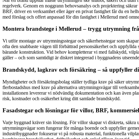
När en brand uppstår måste utrymningen ske snabbt, säkert och utan tve
regelverk. Genom en noggrann behovsanalys och projektering säkrar vi
BRF, driver en verksamhet eller äger en privat fastighet får du en he
med förslag och offert anpassad för din fastighet i Mellerud med omne
Montera brandstege i Mellerud – trygg utrymning frå
Vi utför montage av utrymningsstegar och säkerhetsstegar som skapar e
ofta den snabbaste vägen till förbättrad personsäkerhet och uppfyllda s
bärande konstruktion. Vid behov kompletterar vi med fallskydd, vilplan
gäller – och som samtidigt är diskret integrerad i byggnadens utseende
Brandskydd, lagkrav och försäkring – så uppfyller di
Myndigheter och försäkringsbolag ställer tydliga krav på säker utrymn
flerbostadshus med krav på alternativa utrymningsvägar till verksamhe
installationen levererar vi nödvändig dokumentation och kan även plan
risk, kostnader och osäkerhet kring ditt samlade brandskydd.
Fasadstegar och lösningar för villor, BRF, kommersiel
Varje byggnad kräver sin lösning. För villor skapar vi diskreta, säkr
utrymningsvägar som fungerar för många boende och uppfyller gemensa
industribyggnader fokuserar vi på robusta material, funktionella vilp