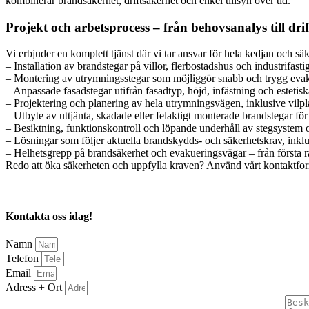
kombinerar brandsäkerhet, driftsäkerhet och enkel tillsyn över tid.
Projekt och arbetsprocess – från behovsanalys till dr
Vi erbjuder en komplett tjänst där vi tar ansvar för hela kedjan och sä
– Installation av brandstegar på villor, flerbostadshus och industrifa
– Montering av utrymningsstegar som möjliggör snabb och trygg evak
– Anpassade fasadstegar utifrån fasadtyp, höjd, infästning och esteti
– Projektering och planering av hela utrymningsvägen, inklusive vilpl
– Utbyte av uttjänta, skadade eller felaktigt monterade brandstegar för 
– Besiktning, funktionskontroll och löpande underhåll av stegsystem 
– Lösningar som följer aktuella brandskydds- och säkerhetskrav, inklu
– Helhetsgrepp på brandsäkerhet och evakueringsvägar – från första rå
Redo att öka säkerheten och uppfylla kraven? Använd vårt kontaktformu
Kontakta oss idag!
Namn
Telefon
Email
Adress + Ort