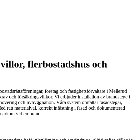
illor, flerbostadshus och
stadsrättsföreningar, företag och fastighetsförvaltare i Mellerud
av och försäkringsvillkor. Vi erbjuder installation av brandstege i
renovering och nybyggnation. Våra system omfattar fasadstegar,
Med rätt materialval, korrekt infästning i fasad och dokumenterad
markant vid en brand.