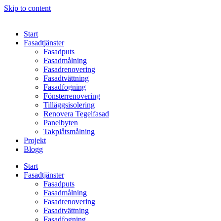
Skip to content
Start
Fasadtjänster
Fasadputs
Fasadmålning
Fasadrenovering
Fasadtvättning
Fasadfogning
Fönsterrenovering
Tilläggsisolering
Renovera Tegelfasad
Panelbyten
Takplåtsmålning
Projekt
Blogg
Start
Fasadtjänster
Fasadputs
Fasadmålning
Fasadrenovering
Fasadtvättning
Fasadfogning