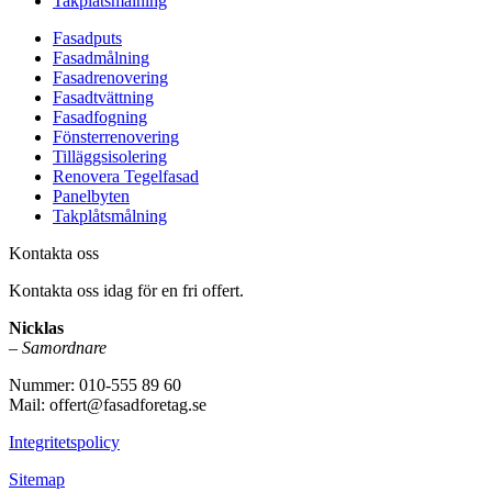
Takplåtsmålning
Fasadputs
Fasadmålning
Fasadrenovering
Fasadtvättning
Fasadfogning
Fönsterrenovering
Tilläggsisolering
Renovera Tegelfasad
Panelbyten
Takplåtsmålning
Kontakta oss
Kontakta oss idag för en fri offert.
Nicklas
–
Samordnare
Nummer: 010-555 89 60
Mail: offert@fasadforetag.se
Integritetspolicy
Sitemap