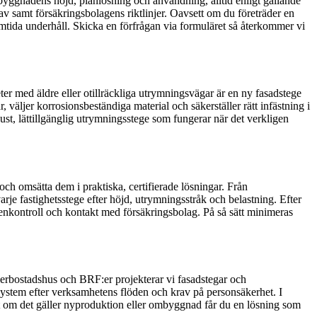
n byggnadens höjd, planlösning och användning, alltid enligt gällande
v samt försäkringsbolagens riktlinjer. Oavsett om du företräder en
mtida underhåll. Skicka en förfrågan via formuläret så återkommer vi
er med äldre eller otillräckliga utrymningsvägar är en ny fasadstege
 väljer korrosionsbeständiga material och säkerställer rätt infästning i
ust, lättillgänglig utrymningsstege som fungerar när det verkligen
ch omsätta dem i praktiska, certifierade lösningar. Från
je fastighetsstege efter höjd, utrymningsstråk och belastning. Efter
genkontroll och kontakt med försäkringsbolag. På så sätt minimeras
flerbostadshus och BRF:er projekterar vi fasadstegar och
ystem efter verksamhetens flöden och krav på personsäkerhet. I
tt om det gäller nyproduktion eller ombyggnad får du en lösning som