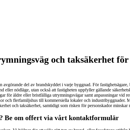
ymningsväg och taksäkerhet för v
 avgörande del av brandskyddet i varje byggnad. För fastighetsägare, bo
 eller nödläge, utan också att fastigheten uppfyller gällande säkerhetskr
ar för äldre eller bristfälliga utrymningsvägar samt anpassningar vid 
lor och flerfamiljshus till kommersiella lokaler och industribyggnader. 
äkerhet och taksäkerhet, samtidigt som risken för personskador minskar 
? Be om offert via vårt kontaktformulär