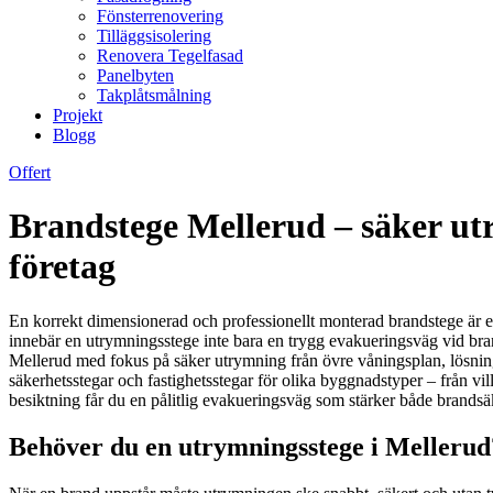
Fönsterrenovering
Tilläggsisolering
Renovera Tegelfasad
Panelbyten
Takplåtsmålning
Projekt
Blogg
Offert
Brandstege Mellerud – säker utr
företag
En korrekt dimensionerad och professionellt monterad brandstege är en
innebär en utrymningsstege inte bara en trygg evakueringsväg vid brand
Mellerud med fokus på säker utrymning från övre våningsplan, lösning
säkerhetsstegar och fastighetsstegar för olika byggnadstyper – från vil
besiktning får du en pålitlig evakueringsväg som stärker både brands
Behöver du en utrymningsstege i Mellerud