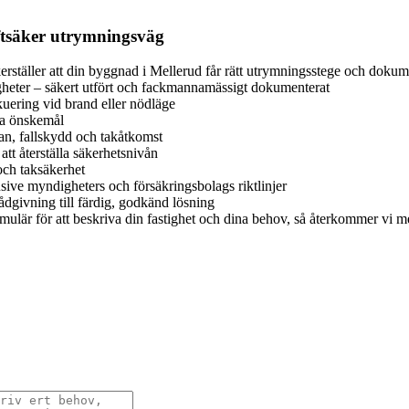
iftsäker utrymningsväg
kerställer att din byggnad i Mellerud får rätt utrymningsstege och dokum
stigheter – säkert utfört och fackmannamässigt dokumenterat
uering vid brand eller nödläge
ska önskemål
an, fallskydd och takåtkomst
att återställa säkerhetsnivån
och taksäkerhet
sive myndigheters och försäkringsbolags riktlinjer
dgivning till färdig, godkänd lösning
lär för att beskriva din fastighet och dina behov, så återkommer vi med 