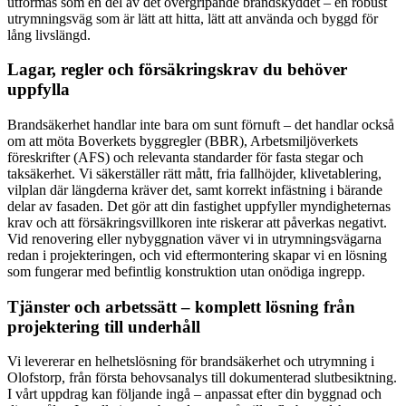
utformas som en del av det övergripande brandskyddet – en robust
utrymningsväg som är lätt att hitta, lätt att använda och byggd för
lång livslängd.
Lagar, regler och försäkringskrav du behöver
uppfylla
Brandsäkerhet handlar inte bara om sunt förnuft – det handlar också
om att möta Boverkets byggregler (BBR), Arbetsmiljöverkets
föreskrifter (AFS) och relevanta standarder för fasta stegar och
taksäkerhet. Vi säkerställer rätt mått, fria fallhöjder, klivetablering,
vilplan där längderna kräver det, samt korrekt infästning i bärande
delar av fasaden. Det gör att din fastighet uppfyller myndigheternas
krav och att försäkringsvillkoren inte riskerar att påverkas negativt.
Vid renovering eller nybyggnation väver vi in utrymningsvägarna
redan i projekteringen, och vid eftermontering skapar vi en lösning
som fungerar med befintlig konstruktion utan onödiga ingrepp.
Tjänster och arbetssätt – komplett lösning från
projektering till underhåll
Vi levererar en helhetslösning för brandsäkerhet och utrymning i
Olofstorp, från första behovsanalys till dokumenterad slutbesiktning.
I vårt uppdrag kan följande ingå – anpassat efter din byggnad och