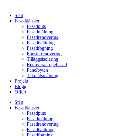
Skip
to
Start
content
Fasadtjänster
Fasadputs
Fasadmålning
Fasadrenovering
Fasadtvättning
Fasadfogning
Fönsterrenovering
Tilläggsisolering
Renovera Tegelfasad
Panelbyten
Takplåtsmålning
Projekt
Blogg
Offert
Start
Fasadtjänster
Fasadputs
Fasadmålning
Fasadrenovering
Fasadtvättning
Fasadfogning