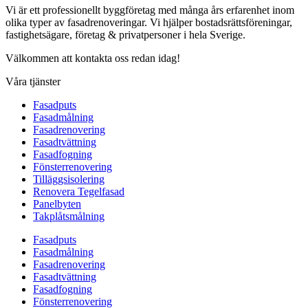
Vi är ett professionellt byggföretag med många års erfarenhet inom
olika typer av fasadrenoveringar. Vi hjälper bostadsrättsföreningar,
fastighetsägare, företag & privatpersoner i hela Sverige.
Välkommen att kontakta oss redan idag!
Våra tjänster
Fasadputs
Fasadmålning
Fasadrenovering
Fasadtvättning
Fasadfogning
Fönsterrenovering
Tilläggsisolering
Renovera Tegelfasad
Panelbyten
Takplåtsmålning
Fasadputs
Fasadmålning
Fasadrenovering
Fasadtvättning
Fasadfogning
Fönsterrenovering