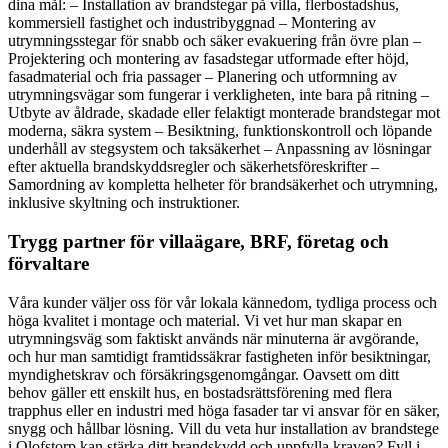
dina mål: – Installation av brandstegar på villa, flerbostadshus,
kommersiell fastighet och industribyggnad – Montering av
utrymningsstegar för snabb och säker evakuering från övre plan –
Projektering och montering av fasadstegar utformade efter höjd,
fasadmaterial och fria passager – Planering och utformning av
utrymningsvägar som fungerar i verkligheten, inte bara på ritning –
Utbyte av åldrade, skadade eller felaktigt monterade brandstegar mot
moderna, säkra system – Besiktning, funktionskontroll och löpande
underhåll av stegsystem och taksäkerhet – Anpassning av lösningar
efter aktuella brandskyddsregler och säkerhetsföreskrifter –
Samordning av kompletta helheter för brandsäkerhet och utrymning,
inklusive skyltning och instruktioner.
Trygg partner för villaägare, BRF, företag och
förvaltare
Våra kunder väljer oss för vår lokala kännedom, tydliga process och
höga kvalitet i montage och material. Vi vet hur man skapar en
utrymningsväg som faktiskt används när minuterna är avgörande,
och hur man samtidigt framtidssäkrar fastigheten inför besiktningar,
myndighetskrav och försäkringsgenomgångar. Oavsett om ditt
behov gäller ett enskilt hus, en bostadsrättsförening med flera
trapphus eller en industri med höga fasader tar vi ansvar för en säker,
snygg och hållbar lösning. Vill du veta hur installation av brandstege
i Olofstorp kan stärka ditt brandskydd och uppfylla kraven? Fyll i