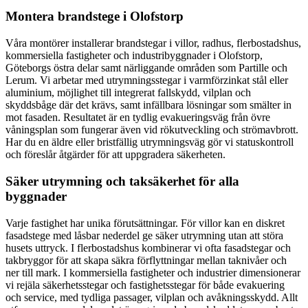
Montera brandstege i Olofstorp
Våra montörer installerar brandstegar i villor, radhus, flerbostadshus,
kommersiella fastigheter och industribyggnader i Olofstorp,
Göteborgs östra delar samt närliggande områden som Partille och
Lerum. Vi arbetar med utrymningsstegar i varmförzinkat stål eller
aluminium, möjlighet till integrerat fallskydd, vilplan och
skyddsbåge där det krävs, samt infällbara lösningar som smälter in
mot fasaden. Resultatet är en tydlig evakueringsväg från övre
våningsplan som fungerar även vid rökutveckling och strömavbrott.
Har du en äldre eller bristfällig utrymningsväg gör vi statuskontroll
och föreslår åtgärder för att uppgradera säkerheten.
Säker utrymning och taksäkerhet för alla
byggnader
Varje fastighet har unika förutsättningar. För villor kan en diskret
fasadstege med låsbar nederdel ge säker utrymning utan att störa
husets uttryck. I flerbostadshus kombinerar vi ofta fasadstegar och
takbryggor för att skapa säkra förflyttningar mellan taknivåer och
ner till mark. I kommersiella fastigheter och industrier dimensionerar
vi rejäla säkerhetsstegar och fastighetsstegar för både evakuering
och service, med tydliga passager, vilplan och avåkningsskydd. Allt