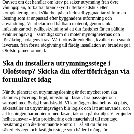
Oavsett om det handlar om krav på säker utrymning från övre
våningsplan, förbättrat brandskydd i flerbostadshus eller
komplettering av taksäkerhet på en industribyggnad tar vi fram en
lösning som är anpassad efter byggnadens utformning och
användning. Vi arbetar med hållbara material, genomtänkta
infästningar och tydlig skyltning så att din fastighet får en pålitlig
evakueringsväg – samtidigt som du möter myndigheternas och
försäkringsbolagens krav. Vårt fokus är enkelhet, kvalitet och snabb
leverans, från första rådgivning till färdig installation av brandstege i
Olofstorp med omnejd.
Ska du installera utrymningsstege i
Olofstorp? Skicka din offertförfrågan via
formuläret idag
När du planerar en utrymningslösning är det mycket som ska
stämma: placering, höjd, infästning i fasad, fria passager och
samspel med övrigt brandskydd. Vi kartlägger dina behov på plats,
säkerställer att utrymningsvägen blir logisk och lätt att använda, och
att lösningen harmonierar med fasad, tak och gårdsmiljö. Vi erbjuder
helhetsansvar – från projektering och materialval till montage,
besiktning och återkommande kontroll – så att du får en
säkerhetsstege och fastighetsstege som håller i många år.