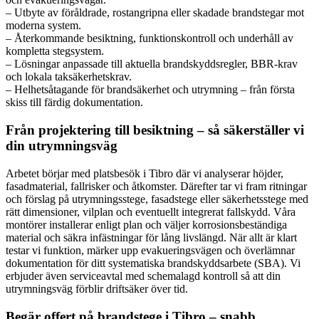
– Utbyte av föråldrade, rostangripna eller skadade brandstegar mot
moderna system.
– Återkommande besiktning, funktionskontroll och underhåll av
kompletta stegsystem.
– Lösningar anpassade till aktuella brandskyddsregler, BBR-krav
och lokala taksäkerhetskrav.
– Helhetsåtagande för brandsäkerhet och utrymning – från första
skiss till färdig dokumentation.
Från projektering till besiktning – så säkerställer vi
din utrymningsväg
Arbetet börjar med platsbesök i Tibro där vi analyserar höjder,
fasadmaterial, fallrisker och åtkomster. Därefter tar vi fram ritningar
och förslag på utrymningsstege, fasadstege eller säkerhetsstege med
rätt dimensioner, vilplan och eventuellt integrerat fallskydd. Våra
montörer installerar enligt plan och väljer korrosionsbeständiga
material och säkra infästningar för lång livslängd. När allt är klart
testar vi funktion, märker upp evakueringsvägen och överlämnar
dokumentation för ditt systematiska brandskyddsarbete (SBA). Vi
erbjuder även serviceavtal med schemalagd kontroll så att din
utrymningsväg förblir driftsäker över tid.
Begär offert på brandstege i Tibro – snabb