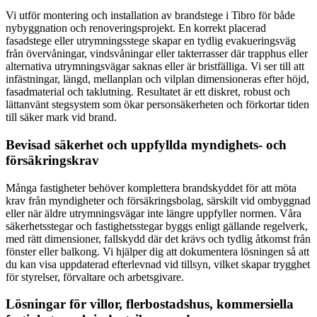
Vi utför montering och installation av brandstege i Tibro för både
nybyggnation och renoveringsprojekt. En korrekt placerad
fasadstege eller utrymningsstege skapar en tydlig evakueringsväg
från övervåningar, vindsvåningar eller takterrasser där trapphus eller
alternativa utrymningsvägar saknas eller är bristfälliga. Vi ser till att
infästningar, längd, mellanplan och vilplan dimensioneras efter höjd,
fasadmaterial och taklutning. Resultatet är ett diskret, robust och
lättanvänt stegsystem som ökar personsäkerheten och förkortar tiden
till säker mark vid brand.
Bevisad säkerhet och uppfyllda myndighets- och
försäkringskrav
Många fastigheter behöver komplettera brandskyddet för att möta
krav från myndigheter och försäkringsbolag, särskilt vid ombyggnad
eller när äldre utrymningsvägar inte längre uppfyller normen. Våra
säkerhetsstegar och fastighetsstegar byggs enligt gällande regelverk,
med rätt dimensioner, fallskydd där det krävs och tydlig åtkomst från
fönster eller balkong. Vi hjälper dig att dokumentera lösningen så att
du kan visa uppdaterad efterlevnad vid tillsyn, vilket skapar trygghet
för styrelser, förvaltare och arbetsgivare.
Lösningar för villor, flerbostadshus, kommersiella