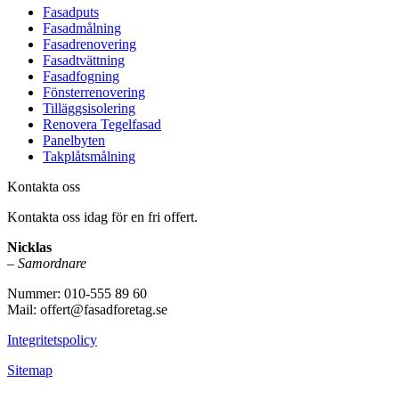
Fasadputs
Fasadmålning
Fasadrenovering
Fasadtvättning
Fasadfogning
Fönsterrenovering
Tilläggsisolering
Renovera Tegelfasad
Panelbyten
Takplåtsmålning
Kontakta oss
Kontakta oss idag för en fri offert.
Nicklas
–
Samordnare
Nummer: 010-555 89 60
Mail: offert@fasadforetag.se
Integritetspolicy
Sitemap