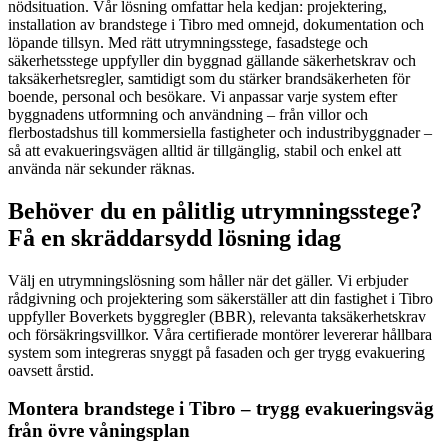
nödsituation. Vår lösning omfattar hela kedjan: projektering,
installation av brandstege i Tibro med omnejd, dokumentation och
löpande tillsyn. Med rätt utrymningsstege, fasadstege och
säkerhetsstege uppfyller din byggnad gällande säkerhetskrav och
taksäkerhetsregler, samtidigt som du stärker brandsäkerheten för
boende, personal och besökare. Vi anpassar varje system efter
byggnadens utformning och användning – från villor och
flerbostadshus till kommersiella fastigheter och industribyggnader –
så att evakueringsvägen alltid är tillgänglig, stabil och enkel att
använda när sekunder räknas.
Behöver du en pålitlig utrymningsstege?
Få en skräddarsydd lösning idag
Välj en utrymningslösning som håller när det gäller. Vi erbjuder
rådgivning och projektering som säkerställer att din fastighet i Tibro
uppfyller Boverkets byggregler (BBR), relevanta taksäkerhetskrav
och försäkringsvillkor. Våra certifierade montörer levererar hållbara
system som integreras snyggt på fasaden och ger trygg evakuering
oavsett årstid.
Montera brandstege i Tibro – trygg evakueringsväg
från övre våningsplan