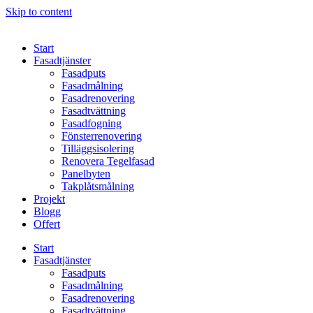
Skip to content
Start
Fasadtjänster
Fasadputs
Fasadmålning
Fasadrenovering
Fasadtvättning
Fasadfogning
Fönsterrenovering
Tilläggsisolering
Renovera Tegelfasad
Panelbyten
Takplåtsmålning
Projekt
Blogg
Offert
Start
Fasadtjänster
Fasadputs
Fasadmålning
Fasadrenovering
Fasadtvättning