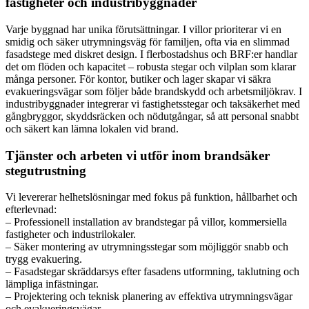
fastigheter och industribyggnader
Varje byggnad har unika förutsättningar. I villor prioriterar vi en
smidig och säker utrymningsväg för familjen, ofta via en slimmad
fasadstege med diskret design. I flerbostadshus och BRF:er handlar
det om flöden och kapacitet – robusta stegar och vilplan som klarar
många personer. För kontor, butiker och lager skapar vi säkra
evakueringsvägar som följer både brandskydd och arbetsmiljökrav. I
industribyggnader integrerar vi fastighetsstegar och taksäkerhet med
gångbryggor, skyddsräcken och nödutgångar, så att personal snabbt
och säkert kan lämna lokalen vid brand.
Tjänster och arbeten vi utför inom brandsäker
stegutrustning
Vi levererar helhetslösningar med fokus på funktion, hållbarhet och
efterlevnad:
– Professionell installation av brandstegar på villor, kommersiella
fastigheter och industrilokaler.
– Säker montering av utrymningsstegar som möjliggör snabb och
trygg evakuering.
– Fasadstegar skräddarsys efter fasadens utformning, taklutning och
lämpliga infästningar.
– Projektering och teknisk planering av effektiva utrymningsvägar
och evakueringsvägar.