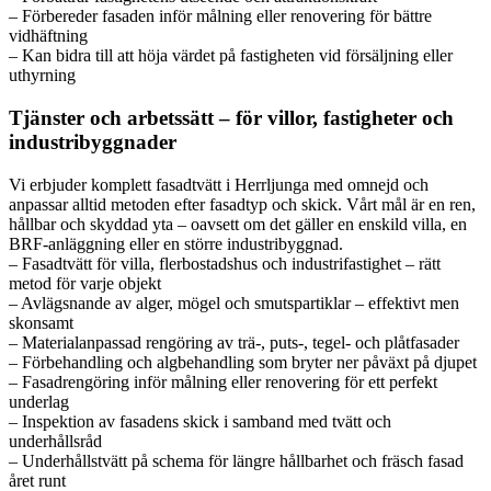
– Förbereder fasaden inför målning eller renovering för bättre
vidhäftning
– Kan bidra till att höja värdet på fastigheten vid försäljning eller
uthyrning
Tjänster och arbetssätt – för villor, fastigheter och
industribyggnader
Vi erbjuder komplett fasadtvätt i Herrljunga med omnejd och
anpassar alltid metoden efter fasadtyp och skick. Vårt mål är en ren,
hållbar och skyddad yta – oavsett om det gäller en enskild villa, en
BRF-anläggning eller en större industribyggnad.
– Fasadtvätt för villa, flerbostadshus och industrifastighet – rätt
metod för varje objekt
– Avlägsnande av alger, mögel och smutspartiklar – effektivt men
skonsamt
– Materialanpassad rengöring av trä-, puts-, tegel- och plåtfasader
– Förbehandling och algbehandling som bryter ner påväxt på djupet
– Fasadrengöring inför målning eller renovering för ett perfekt
underlag
– Inspektion av fasadens skick i samband med tvätt och
underhållsråd
– Underhållstvätt på schema för längre hållbarhet och fräsch fasad
året runt