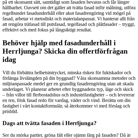
på ett skonsamt sätt, samtidigt som fasaden bevaras och får längre
hållbarhet. Oavsett om det gäller att tvätta fasad inför målning, utföra
regelbundet fasadunderhåll eller akut fasadrengöring vid mögel på
fasad, arbetar vi metodiskt och materialanpassat. Vi hanterar allt från
att rengöra träfasad till putsfasad, tegelfasad och plåtfasader – tryggt,
effektivt och med fokus på långsiktigt resultat.
Behöver hjälp med fasadunderhåll i
Herrljunga? Skicka din offertförfrågan
idag
Vill du förbättra helhetsintrycket, minska risken för fuktskador och
förlänga livslängden på din byggnad? Våra skonsamma metoder och
miljöanpassade medel ger en grundlig fasadrengöring utan att skada
underlaget. Vi planerar arbetet efter byggnadens typ, läge och skick
– från villor till flerbostadshus och industrifastigheter – och levererar
en ren, frisk fasad redo för vardag, väder och vind. Berätta om din
fastighet i vårt kontaktformulär, så återkommer vi med förslag och
prisbild.
Dags att tvätta fasaden i Herrljunga?
Ser du mörka partier, gröna fält eller ojämn färg på fasaden? Då är