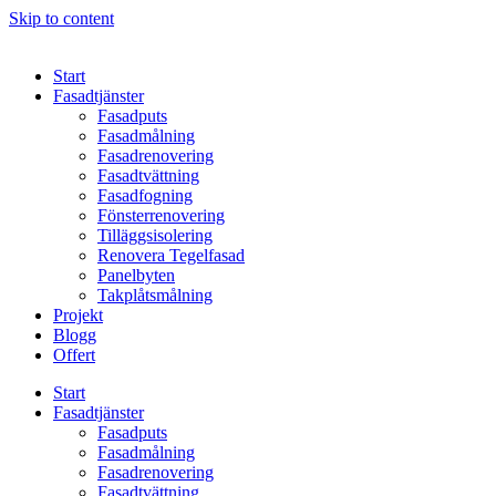
Skip to content
Start
Fasadtjänster
Fasadputs
Fasadmålning
Fasadrenovering
Fasadtvättning
Fasadfogning
Fönsterrenovering
Tilläggsisolering
Renovera Tegelfasad
Panelbyten
Takplåtsmålning
Projekt
Blogg
Offert
Start
Fasadtjänster
Fasadputs
Fasadmålning
Fasadrenovering
Fasadtvättning