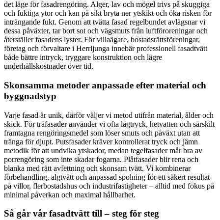
det läge för fasadrengöring. Alger, lav och mögel trivs på skuggiga
och fuktiga ytor och kan på sikt bryta ner ytskikt och öka risken för
inträngande fukt. Genom att tvätta fasad regelbundet avlägsnar vi
dessa påväxter, tar bort sot och vägsmuts från luftföroreningar och
återställer fasadens lyster. För villaägare, bostadsrättsföreningar,
företag och förvaltare i Herrljunga innebär professionell fasadtvätt
både bättre intryck, tryggare konstruktion och lägre
underhållskostnader över tid.
Skonsamma metoder anpassade efter material och
byggnadstyp
Varje fasad är unik, därför väljer vi metod utifrån material, ålder och
skick. För träfasader använder vi ofta lågtryck, hetvatten och särskilt
framtagna rengöringsmedel som löser smuts och påväxt utan att
tränga för djupt. Putsfasader kräver kontrollerat tryck och jämn
metodik för att undvika ytskador, medan tegelfasader mår bra av
porrengöring som inte skadar fogarna. Plåtfasader blir rena och
blanka med rätt avfettning och skonsam tvätt. Vi kombinerar
förbehandling, algtvätt och anpassad spolning för ett säkert resultat
på villor, flerbostadshus och industrifastigheter – alltid med fokus på
minimal påverkan och maximal hållbarhet.
Så går vår fasadtvätt till – steg för steg