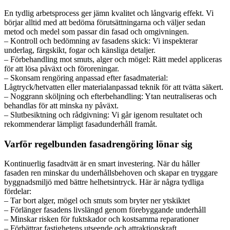
En tydlig arbetsprocess ger jämn kvalitet och långvarig effekt. Vi
börjar alltid med att bedöma förutsättningarna och väljer sedan
metod och medel som passar din fasad och omgivningen.
– Kontroll och bedömning av fasadens skick: Vi inspekterar
underlag, färgskikt, fogar och känsliga detaljer.
– Förbehandling mot smuts, alger och mögel: Rätt medel appliceras
för att lösa påväxt och föroreningar.
– Skonsam rengöring anpassad efter fasadmaterial:
Lågtryck/hetvatten eller materialanpassad teknik för att tvätta säkert.
– Noggrann sköljning och efterbehandling: Ytan neutraliseras och
behandlas för att minska ny påväxt.
– Slutbesiktning och rådgivning: Vi går igenom resultatet och
rekommenderar lämpligt fasadunderhåll framåt.
Varför regelbunden fasadrengöring lönar sig
Kontinuerlig fasadtvätt är en smart investering. När du håller
fasaden ren minskar du underhållsbehoven och skapar en tryggare
byggnadsmiljö med bättre helhetsintryck. Här är några tydliga
fördelar:
– Tar bort alger, mögel och smuts som bryter ner ytskiktet
– Förlänger fasadens livslängd genom förebyggande underhåll
– Minskar risken för fuktskador och kostsamma reparationer
– Förbättrar fastighetens utseende och attraktionskraft