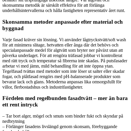
skonsamma metodik är särskilt effektiva för att förlänga
underhållsintervallerna och hålla fastigheten representativ året runt.
Skonsamma metoder anpassade efter material och
byggnad
Varje fasad kräver sin lösning. Vi använder lågtryckstvätt/soft wash
för att minimera slitage, hetvatten eller ånga där det behövs och
specialanpassade medel för algtvätt som bryter ner påväxt utan att
påverka underlaget. För att rengöra träfasad jobbar vi kontrollerat
med rätt tryck och temperatur så fibrerna inte skadas. På putsfasader
arbetar vi med jämn, mild behandling för att inte öppna ytan.
Tegelfasad tvättas med metoder som inte löser ut salter eller skadar
fogar, och plåtfasad rengörs med pH-balanserade produkter som
bevarar lack och glans. Metoderna anpassas lika omsorgsfullt för
villor, flerbostadshus och industrifastigheter.
Fördelen med regelbunden fasadtvätt – mer än bara
ett rent intryck
– Tar bort alger, mögel och smuts som binder fukt och skyndar på
nedbrytning
– Förlänger fasadens livslängd genom skonsam, förebyggande