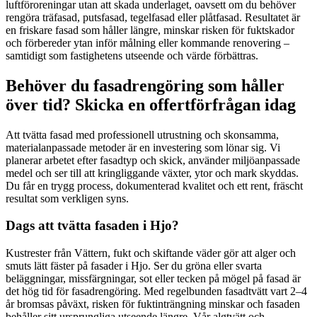
luftföroreningar utan att skada underlaget, oavsett om du behöver
rengöra träfasad, putsfasad, tegelfasad eller plåtfasad. Resultatet är
en friskare fasad som håller längre, minskar risken för fuktskador
och förbereder ytan inför målning eller kommande renovering –
samtidigt som fastighetens utseende och värde förbättras.
Behöver du fasadrengöring som håller
över tid? Skicka en offertförfrågan idag
Att tvätta fasad med professionell utrustning och skonsamma,
materialanpassade metoder är en investering som lönar sig. Vi
planerar arbetet efter fasadtyp och skick, använder miljöanpassade
medel och ser till att kringliggande växter, ytor och mark skyddas.
Du får en trygg process, dokumenterad kvalitet och ett rent, fräscht
resultat som verkligen syns.
Dags att tvätta fasaden i Hjo?
Kustrester från Vättern, fukt och skiftande väder gör att alger och
smuts lätt fäster på fasader i Hjo. Ser du gröna eller svarta
beläggningar, missfärgningar, sot eller tecken på mögel på fasad är
det hög tid för fasadrengöring. Med regelbunden fasadtvätt vart 2–4
år bromsas påväxt, risken för fuktinträngning minskar och fasaden
behåller sitt ursprungliga utseende längre. Vår algtvätt och