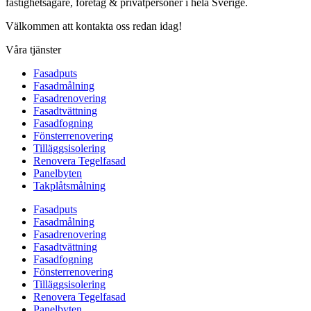
fastighetsägare, företag & privatpersoner i hela Sverige.
Välkommen att kontakta oss redan idag!
Våra tjänster
Fasadputs
Fasadmålning
Fasadrenovering
Fasadtvättning
Fasadfogning
Fönsterrenovering
Tilläggsisolering
Renovera Tegelfasad
Panelbyten
Takplåtsmålning
Fasadputs
Fasadmålning
Fasadrenovering
Fasadtvättning
Fasadfogning
Fönsterrenovering
Tilläggsisolering
Renovera Tegelfasad
Panelbyten