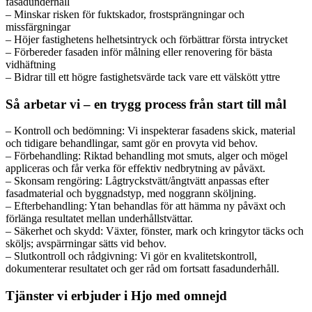
fasadunderhåll
– Minskar risken för fuktskador, frostsprängningar och
missfärgningar
– Höjer fastighetens helhetsintryck och förbättrar första intrycket
– Förbereder fasaden inför målning eller renovering för bästa
vidhäftning
– Bidrar till ett högre fastighetsvärde tack vare ett välskött yttre
Så arbetar vi – en trygg process från start till mål
– Kontroll och bedömning: Vi inspekterar fasadens skick, material
och tidigare behandlingar, samt gör en provyta vid behov.
– Förbehandling: Riktad behandling mot smuts, alger och mögel
appliceras och får verka för effektiv nedbrytning av påväxt.
– Skonsam rengöring: Lågtryckstvätt/ångtvätt anpassas efter
fasadmaterial och byggnadstyp, med noggrann sköljning.
– Efterbehandling: Ytan behandlas för att hämma ny påväxt och
förlänga resultatet mellan underhållstvättar.
– Säkerhet och skydd: Växter, fönster, mark och kringytor täcks och
sköljs; avspärrningar sätts vid behov.
– Slutkontroll och rådgivning: Vi gör en kvalitetskontroll,
dokumenterar resultatet och ger råd om fortsatt fasadunderhåll.
Tjänster vi erbjuder i Hjo med omnejd