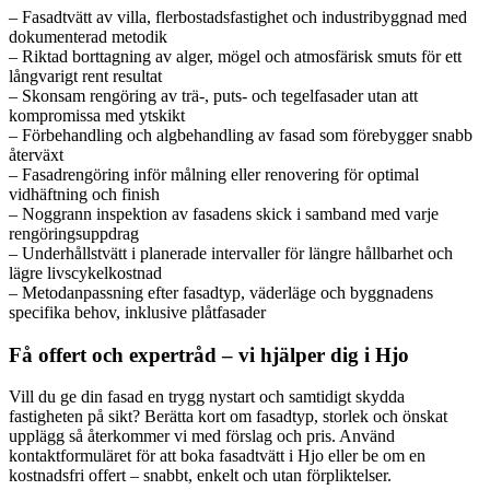
– Fasadtvätt av villa, flerbostadsfastighet och industribyggnad med
dokumenterad metodik
– Riktad borttagning av alger, mögel och atmosfärisk smuts för ett
långvarigt rent resultat
– Skonsam rengöring av trä-, puts- och tegelfasader utan att
kompromissa med ytskikt
– Förbehandling och algbehandling av fasad som förebygger snabb
återväxt
– Fasadrengöring inför målning eller renovering för optimal
vidhäftning och finish
– Noggrann inspektion av fasadens skick i samband med varje
rengöringsuppdrag
– Underhållstvätt i planerade intervaller för längre hållbarhet och
lägre livscykelkostnad
– Metodanpassning efter fasadtyp, väderläge och byggnadens
specifika behov, inklusive plåtfasader
Få offert och expertråd – vi hjälper dig i Hjo
Vill du ge din fasad en trygg nystart och samtidigt skydda
fastigheten på sikt? Berätta kort om fasadtyp, storlek och önskat
upplägg så återkommer vi med förslag och pris. Använd
kontaktformuläret för att boka fasadtvätt i Hjo eller be om en
kostnadsfri offert – snabbt, enkelt och utan förpliktelser.