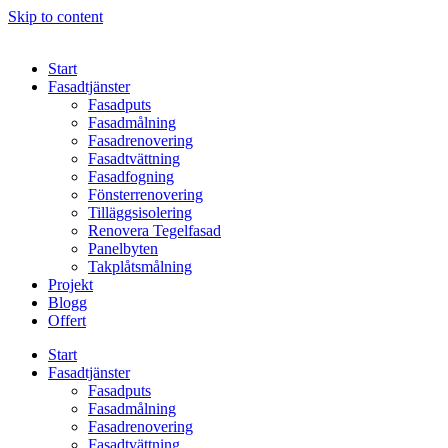
Skip to content
Start
Fasadtjänster
Fasadputs
Fasadmålning
Fasadrenovering
Fasadtvättning
Fasadfogning
Fönsterrenovering
Tilläggsisolering
Renovera Tegelfasad
Panelbyten
Takplåtsmålning
Projekt
Blogg
Offert
Start
Fasadtjänster
Fasadputs
Fasadmålning
Fasadrenovering
Fasadtvättning