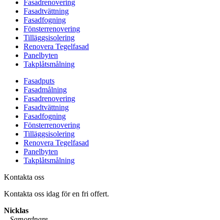
Fasadrenovering
Fasadtvättning
Fasadfogning
Fönsterrenovering
Tilläggsisolering
Renovera Tegelfasad
Panelbyten
Takplåtsmålning
Fasadputs
Fasadmålning
Fasadrenovering
Fasadtvättning
Fasadfogning
Fönsterrenovering
Tilläggsisolering
Renovera Tegelfasad
Panelbyten
Takplåtsmålning
Kontakta oss
Kontakta oss idag för en fri offert.
Nicklas
–
Samordnare