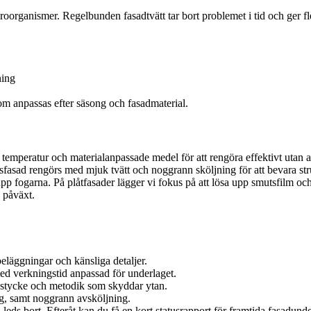
oorganismer. Regelbunden fasadtvätt tar bort problemet i tid och ger fle
ning
som anpassas efter säsong och fasadmaterial.
 temperatur och materialanpassade medel för att rengöra effektivt utan 
tsfasad rengörs med mjuk tvätt och noggrann sköljning för att bevara str
upp fogarna. På plåtfasader lägger vi fokus på att lösa upp smutsfilm oc
 påväxt.
eläggningar och känsliga detaljer.
ed verkningstid anpassad för underlaget.
nstycke och metodik som skyddar ytan.
ig, samt noggrann avsköljning.
n leds bort. Efteråt kan du få en kort statusrapport för framtida fasadunde