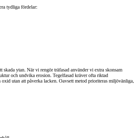
ra tydliga fördelar:
att skada ytan. När vi rengör träfasad använder vi extra skonsam
uktur och undvika erosion. Tegelfasad kräver ofta riktad
h oxid utan att påverka lacken. Oavsett metod prioriteras miljövänliga,
rhåll.