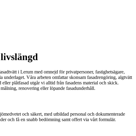
livslängd
asadtvätt i Lerum med omnejd för privatpersoner, fastighetsägare,
ada underlaget. Våra arbeten omfattar skonsam fasadrengöring, algtvätt
ller plåtfasad utgår vi alltid från fasadens material och skick.
e målning, renovering eller löpande fasadunderhåll.
 miljömedvetet och säkert, med utbildad personal och dokumenterade
bilder och få en snabb bedömning samt offert via vårt formulär.