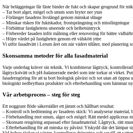
När beläggningar får fäste binder de fukt och skapar grogrund för mikr
– Tar bort alger, mögel och smuts som bryter ner ytan
– Förlänger fasadens livslängd genom minskat slitage
– Minskar risken för fuktskador, frostsprängning och missfärgningar
– Förbättrar fastighetens utseende och helhetsintryck
– Förbereder fasaden inför målning eller renovering för bättre vidhäft
– Höjer värdet på fastigheten genom ett välskött yttre
Vi utför fasadtvätt i Lerum året om när vädret tillåter, med planering 
Skonsamma metoder för alla fasadmaterial
Varje underlag kräver sin teknik. Vi kombinerar lågtryck, kontrollerad
lågtryckstvätt och pH-balanserade medel som inte torkar ut virket. Pu
fasadrengöring för att ta bort biologisk påväxt och sot utan att öppna 
biologiskt nedbrytbara produkter och efterbehandling som hämmar ny
Vår arbetsprocess – steg för steg
Ett noggrant flöde säkerställer ett jämnt och hållbart resultat:
– Kontroll och bedömning av fasadens skick: Vi analyserar material, b
– Förbehandling mot smuts, alger och mögel: Rätt medel appliceras m
– Skonsam rengöring anpassad efter fasadmaterial: Lågtryck, rätt mu
– Efterbehandling för att minska ny påväxt: Ytskydd där det lämpar s
Vid behov täcker vi växter, kontrollerar dränering och ser till att vatte