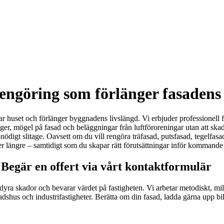
engöring som förlänger fasadens 
r huset och förlänger byggnadens livslängd. Vi erbjuder professionell f
alger, mögel på fasad och beläggningar från luftföroreningar utan att sk
digt slitage. Oavsett om du vill rengöra träfasad, putsfasad, tegelfasad e
ller längre – samtidigt som du skapar rätt förutsättningar inför kommand
Begär en offert via vårt kontaktformulär
ar dyra skador och bevarar värdet på fastigheten. Vi arbetar metodiskt,
ostadshus och industrifastigheter. Berätta om din fasad, ladda gärna upp 