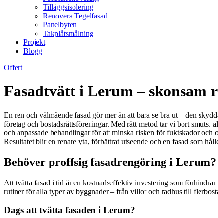
Tilläggsisolering
Renovera Tegelfasad
Panelbyten
Takplåtsmålning
Projekt
Blogg
Offert
Fasadtvätt i Lerum – skonsam r
En ren och välmående fasad gör mer än att bara se bra ut – den skydda
företag och bostadsrättsföreningar. Med rätt metod tar vi bort smuts, 
och anpassade behandlingar för att minska risken för fuktskador och onö
Resultatet blir en renare yta, förbättrat utseende och en fasad som hå
Behöver proffsig fasadrengöring i Lerum? 
Att tvätta fasad i tid är en kostnadseffektiv investering som förhindr
rutiner för alla typer av byggnader – från villor och radhus till flerb
Dags att tvätta fasaden i Lerum?