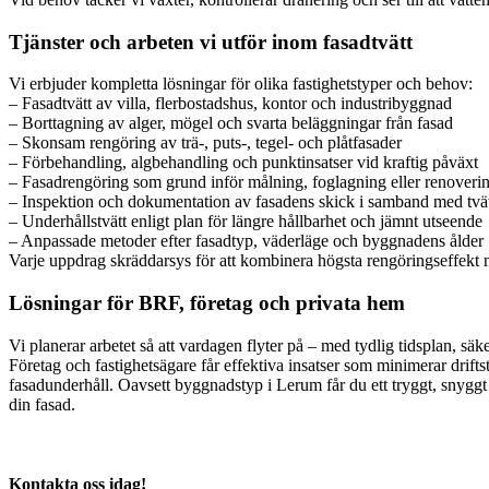
Tjänster och arbeten vi utför inom fasadtvätt
Vi erbjuder kompletta lösningar för olika fastighetstyper och behov:
– Fasadtvätt av villa, flerbostadshus, kontor och industribyggnad
– Borttagning av alger, mögel och svarta beläggningar från fasad
– Skonsam rengöring av trä-, puts-, tegel- och plåtfasader
– Förbehandling, algbehandling och punktinsatser vid kraftig påväxt
– Fasadrengöring som grund inför målning, foglagning eller renoveri
– Inspektion och dokumentation av fasadens skick i samband med tvä
– Underhållstvätt enligt plan för längre hållbarhet och jämnt utseende
– Anpassade metoder efter fasadtyp, väderläge och byggnadens ålder
Varje uppdrag skräddarsys för att kombinera högsta rengöringseffekt 
Lösningar för BRF, företag och privata hem
Vi planerar arbetet så att vardagen flyter på – med tydlig tidsplan, s
Företag och fastighetsägare får effektiva insatser som minimerar drifts
fasadunderhåll. Oavsett byggnadstyp i Lerum får du ett tryggt, snyggt oc
din fasad.
Kontakta oss idag!