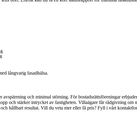
ng
tt
med långvarig fasadhälsa.
äker avspärrning och minimal störning. För bostadsrättsföreningar erbjud
topp och stärker intrycket av fastigheten. Villaägare får rådgivning om 
h hållbart resultat. Vill du veta mer eller få pris? Fyll i vårt kontaktfo