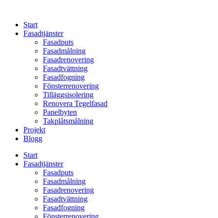
Skip
to
Start
content
Fasadtjänster
Fasadputs
Fasadmålning
Fasadrenovering
Fasadtvättning
Fasadfogning
Fönsterrenovering
Tilläggsisolering
Renovera Tegelfasad
Panelbyten
Takplåtsmålning
Projekt
Blogg
Start
Fasadtjänster
Fasadputs
Fasadmålning
Fasadrenovering
Fasadtvättning
Fasadfogning
Fönsterrenovering