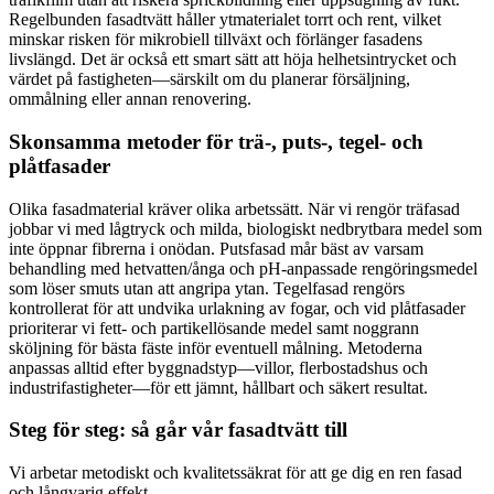
Regelbunden fasadtvätt håller ytmaterialet torrt och rent, vilket
minskar risken för mikrobiell tillväxt och förlänger fasadens
livslängd. Det är också ett smart sätt att höja helhetsintrycket och
värdet på fastigheten—särskilt om du planerar försäljning,
ommålning eller annan renovering.
Skonsamma metoder för trä-, puts-, tegel- och
plåtfasader
Olika fasadmaterial kräver olika arbetssätt. När vi rengör träfasad
jobbar vi med lågtryck och milda, biologiskt nedbrytbara medel som
inte öppnar fibrerna i onödan. Putsfasad mår bäst av varsam
behandling med hetvatten/ånga och pH-anpassade rengöringsmedel
som löser smuts utan att angripa ytan. Tegelfasad rengörs
kontrollerat för att undvika urlakning av fogar, och vid plåtfasader
prioriterar vi fett- och partikellösande medel samt noggrann
sköljning för bästa fäste inför eventuell målning. Metoderna
anpassas alltid efter byggnadstyp—villor, flerbostadshus och
industrifastigheter—för ett jämnt, hållbart och säkert resultat.
Steg för steg: så går vår fasadtvätt till
Vi arbetar metodiskt och kvalitetssäkrat för att ge dig en ren fasad
och långvarig effekt.