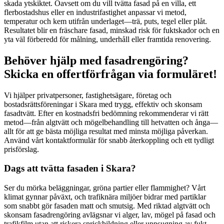
skada ytskiktet. Oavsett om du vill tvätta fasad på en villa, ett
flerbostadshus eller en industrifastighet anpassar vi metod,
temperatur och kem utifrån underlaget—trä, puts, tegel eller plåt.
Resultatet blir en fräschare fasad, minskad risk för fuktskador och en
yta väl förberedd för målning, underhåll eller framtida renovering.
Behöver hjälp med fasadrengöring?
Skicka en offertförfrågan via formuläret!
Vi hjälper privatpersoner, fastighetsägare, företag och
bostadsrättsföreningar i Skara med trygg, effektiv och skonsam
fasadtvätt. Efter en kostnadsfri bedömning rekommenderar vi rätt
metod—från algtvätt och mögelbehandling till hetvatten och ånga—
allt för att ge bästa möjliga resultat med minsta möjliga påverkan.
Använd vårt kontaktformulär för snabb återkoppling och ett tydligt
prisförslag.
Dags att tvätta fasaden i Skara?
Ser du mörka beläggningar, gröna partier eller flammighet? Vårt
klimat gynnar påväxt, och trafiknära miljöer bidrar med partiklar
som snabbt gör fasaden matt och smutsig. Med riktad algtvätt och
skonsam fasadrengöring avlägsnar vi alger, lav, mögel på fasad och
trafikfilm utan att riskera sprickbildning eller uppsugning av fukt.