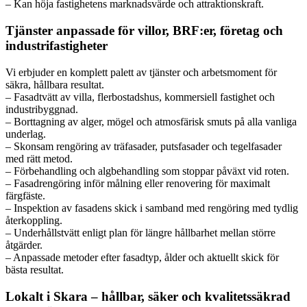
– Kan höja fastighetens marknadsvärde och attraktionskraft.
Tjänster anpassade för villor, BRF:er, företag och
industrifastigheter
Vi erbjuder en komplett palett av tjänster och arbetsmoment för
säkra, hållbara resultat.
– Fasadtvätt av villa, flerbostadshus, kommersiell fastighet och
industribyggnad.
– Borttagning av alger, mögel och atmosfärisk smuts på alla vanliga
underlag.
– Skonsam rengöring av träfasader, putsfasader och tegelfasader
med rätt metod.
– Förbehandling och algbehandling som stoppar påväxt vid roten.
– Fasadrengöring inför målning eller renovering för maximalt
färgfäste.
– Inspektion av fasadens skick i samband med rengöring med tydlig
återkoppling.
– Underhållstvätt enligt plan för längre hållbarhet mellan större
åtgärder.
– Anpassade metoder efter fasadtyp, ålder och aktuellt skick för
bästa resultat.
Lokalt i Skara – hållbar, säker och kvalitetssäkrad