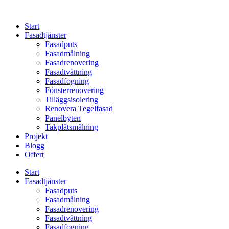
Skip
to
Start
content
Fasadtjänster
Fasadputs
Fasadmålning
Fasadrenovering
Fasadtvättning
Fasadfogning
Fönsterrenovering
Tilläggsisolering
Renovera Tegelfasad
Panelbyten
Takplåtsmålning
Projekt
Blogg
Offert
Start
Fasadtjänster
Fasadputs
Fasadmålning
Fasadrenovering
Fasadtvättning
Fasadfogning