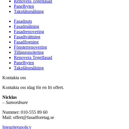
Renovera Tegelfasad
Panelbyten
Takplåtsmålning
Fasadputs
Fasadmålning
Fasadrenovering
Fasadtvättning
Fasadfogning
Fönsterrenovering
Tilläggsisolering
Renovera Tegelfasad
Panelbyten
Takplåtsmålning
Kontakta oss
Kontakta oss idag för en fri offert.
Nicklas
–
Samordnare
Nummer: 010-555 89 60
Mail: offert@fasadforetag.se
Integritetspolicy