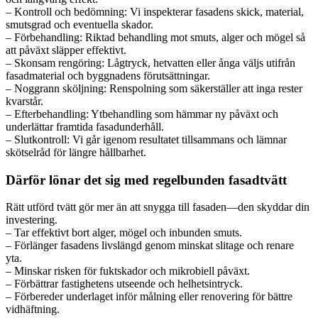
– Kontroll och bedömning: Vi inspekterar fasadens skick, material,
smutsgrad och eventuella skador.
– Förbehandling: Riktad behandling mot smuts, alger och mögel så
att påväxt släpper effektivt.
– Skonsam rengöring: Lågtryck, hetvatten eller ånga väljs utifrån
fasadmaterial och byggnadens förutsättningar.
– Noggrann sköljning: Renspolning som säkerställer att inga rester
kvarstår.
– Efterbehandling: Ytbehandling som hämmar ny påväxt och
underlättar framtida fasadunderhåll.
– Slutkontroll: Vi går igenom resultatet tillsammans och lämnar
skötselråd för längre hållbarhet.
Därför lönar det sig med regelbunden fasadtvätt
Rätt utförd tvätt gör mer än att snygga till fasaden—den skyddar din
investering.
– Tar effektivt bort alger, mögel och inbunden smuts.
– Förlänger fasadens livslängd genom minskat slitage och renare
yta.
– Minskar risken för fuktskador och mikrobiell påväxt.
– Förbättrar fastighetens utseende och helhetsintryck.
– Förbereder underlaget inför målning eller renovering för bättre
vidhäftning.