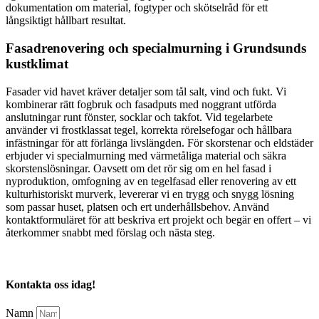
dokumentation om material, fogtyper och skötselråd för ett
långsiktigt hållbart resultat.
Fasadrenovering och specialmurning i Grundsunds
kustklimat
Fasader vid havet kräver detaljer som tål salt, vind och fukt. Vi
kombinerar rätt fogbruk och fasadputs med noggrant utförda
anslutningar runt fönster, socklar och takfot. Vid tegelarbete
använder vi frostklassat tegel, korrekta rörelsefogar och hållbara
infästningar för att förlänga livslängden. För skorstenar och eldstäder
erbjuder vi specialmurning med värmetåliga material och säkra
skorstenslösningar. Oavsett om det rör sig om en hel fasad i
nyproduktion, omfogning av en tegelfasad eller renovering av ett
kulturhistoriskt murverk, levererar vi en trygg och snygg lösning
som passar huset, platsen och ert underhållsbehov. Använd
kontaktformuläret för att beskriva ert projekt och begär en offert – vi
återkommer snabbt med förslag och nästa steg.
Kontakta oss idag!
Namn