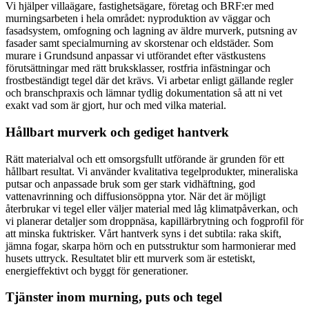
Vi hjälper villaägare, fastighetsägare, företag och BRF:er med
murningsarbeten i hela området: nyproduktion av väggar och
fasadsystem, omfogning och lagning av äldre murverk, putsning av
fasader samt specialmurning av skorstenar och eldstäder. Som
murare i Grundsund anpassar vi utförandet efter västkustens
förutsättningar med rätt bruksklasser, rostfria infästningar och
frostbeständigt tegel där det krävs. Vi arbetar enligt gällande regler
och branschpraxis och lämnar tydlig dokumentation så att ni vet
exakt vad som är gjort, hur och med vilka material.
Hållbart murverk och gediget hantverk
Rätt materialval och ett omsorgsfullt utförande är grunden för ett
hållbart resultat. Vi använder kvalitativa tegelprodukter, mineraliska
putsar och anpassade bruk som ger stark vidhäftning, god
vattenavrinning och diffusionsöppna ytor. När det är möjligt
återbrukar vi tegel eller väljer material med låg klimatpåverkan, och
vi planerar detaljer som droppnäsa, kapillärbrytning och fogprofil för
att minska fuktrisker. Vårt hantverk syns i det subtila: raka skift,
jämna fogar, skarpa hörn och en putsstruktur som harmonierar med
husets uttryck. Resultatet blir ett murverk som är estetiskt,
energieffektivt och byggt för generationer.
Tjänster inom murning, puts och tegel