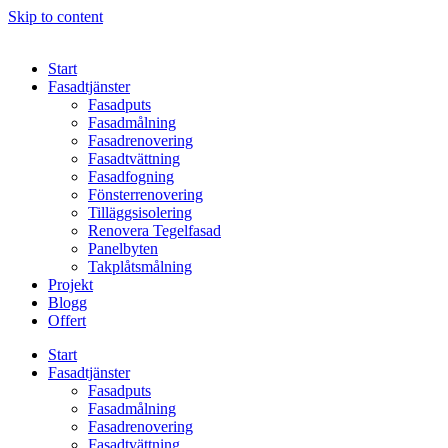
Skip to content
Start
Fasadtjänster
Fasadputs
Fasadmålning
Fasadrenovering
Fasadtvättning
Fasadfogning
Fönsterrenovering
Tilläggsisolering
Renovera Tegelfasad
Panelbyten
Takplåtsmålning
Projekt
Blogg
Offert
Start
Fasadtjänster
Fasadputs
Fasadmålning
Fasadrenovering
Fasadtvättning