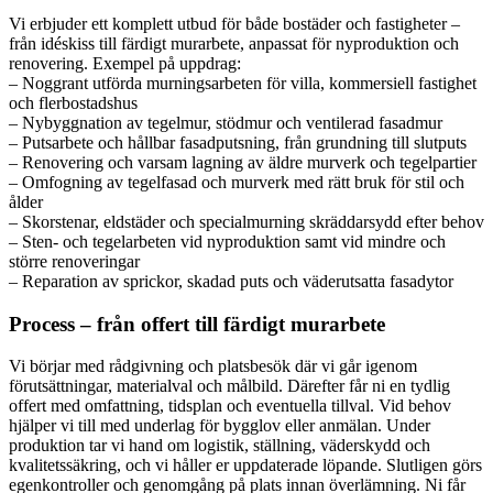
Vi erbjuder ett komplett utbud för både bostäder och fastigheter –
från idéskiss till färdigt murarbete, anpassat för nyproduktion och
renovering. Exempel på uppdrag:
– Noggrant utförda murningsarbeten för villa, kommersiell fastighet
och flerbostadshus
– Nybyggnation av tegelmur, stödmur och ventilerad fasadmur
– Putsarbete och hållbar fasadputsning, från grundning till slutputs
– Renovering och varsam lagning av äldre murverk och tegelpartier
– Omfogning av tegelfasad och murverk med rätt bruk för stil och
ålder
– Skorstenar, eldstäder och specialmurning skräddarsydd efter behov
– Sten- och tegelarbeten vid nyproduktion samt vid mindre och
större renoveringar
– Reparation av sprickor, skadad puts och väderutsatta fasadytor
Process – från offert till färdigt murarbete
Vi börjar med rådgivning och platsbesök där vi går igenom
förutsättningar, materialval och målbild. Därefter får ni en tydlig
offert med omfattning, tidsplan och eventuella tillval. Vid behov
hjälper vi till med underlag för bygglov eller anmälan. Under
produktion tar vi hand om logistik, ställning, väderskydd och
kvalitetssäkring, och vi håller er uppdaterade löpande. Slutligen görs
egenkontroller och genomgång på plats innan överlämning. Ni får