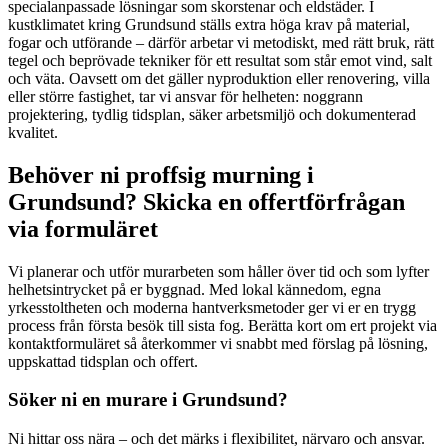
specialanpassade lösningar som skorstenar och eldstäder. I
kustklimatet kring Grundsund ställs extra höga krav på material,
fogar och utförande – därför arbetar vi metodiskt, med rätt bruk, rätt
tegel och beprövade tekniker för ett resultat som står emot vind, salt
och väta. Oavsett om det gäller nyproduktion eller renovering, villa
eller större fastighet, tar vi ansvar för helheten: noggrann
projektering, tydlig tidsplan, säker arbetsmiljö och dokumenterad
kvalitet.
Behöver ni proffsig murning i
Grundsund? Skicka en offertförfrågan
via formuläret
Vi planerar och utför murarbeten som håller över tid och som lyfter
helhetsintrycket på er byggnad. Med lokal kännedom, egna
yrkesstoltheten och moderna hantverksmetoder ger vi er en trygg
process från första besök till sista fog. Berätta kort om ert projekt via
kontaktformuläret så återkommer vi snabbt med förslag på lösning,
uppskattad tidsplan och offert.
Söker ni en murare i Grundsund?
Ni hittar oss nära – och det märks i flexibilitet, närvaro och ansvar.