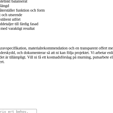
tetiskt balanserat
slängd
terställer funktion och form
t och utseende
tilrent utfört
etaljer till färdig fasad
med varaktigt resultat
g kravspecifikation, materialrekommendation och en transparent offert me
väderskydd, och dokumenterar så att ni kan följa projektet. Vi arbetar 
r tillämpligt. Vill ni få ett kostnadsförslag på murning, putsarbete elle
rt.