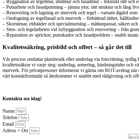
– Byggnation av tegelmur, stödmur och fasadmur – tekniskt rätt och es
– Putsarbete och fasadputsning – jämna ytor, rätt struktur och lång liv
– Renovering och lagning av murverk och tegel – varsam åtgärd som å
– Omfogning av tegelfasad och murverk – förbättrad täthet, hållfasthe
– Skorstenar, eldstäder och specialmurning – måttanpassat, säkert och s
– Sten- och tegelarbeten vid nybyggnation och renovering – från grundd
– Reparation av sprickor, putsskador och fasadproblem – snabb insats 
Kvalitetssäkring, prisbild och offert – så går det till
Vår process omfattar platsbesök eller underlag via foto/ritning, tydli
kvalitetssäkrar vi varje steg: underlag, armering, härdningstider och 
murverk. För privatpersoner informerar vi gärna om ROT-avdrag när det ä
vårt kontaktformulär så återkommer vi snabbt med rådgivning och offe
Kontakta oss idag!
Namn
Telefon
Email
Adress + Ort