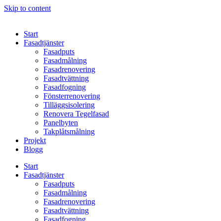
Skip to content
Start
Fasadtjänster
Fasadputs
Fasadmålning
Fasadrenovering
Fasadtvättning
Fasadfogning
Fönsterrenovering
Tilläggsisolering
Renovera Tegelfasad
Panelbyten
Takplåtsmålning
Projekt
Blogg
Start
Fasadtjänster
Fasadputs
Fasadmålning
Fasadrenovering
Fasadtvättning
Fasadfogning