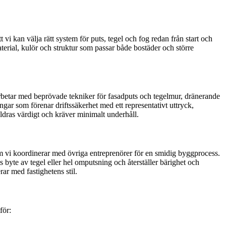
 vi kan välja rätt system för puts, tegel och fog redan från start och
material, kulör och struktur som passar både bostäder och större
rbetar med beprövade tekniker för fasadputs och tegelmur, dränerande
ngar som förenar driftssäkerhet med ett representativt uttryck,
ldras värdigt och kräver minimalt underhåll.
som vi koordinerar med övriga entreprenörer för en smidig byggprocess.
s byte av tegel eller hel omputsning och återställer bärighet och
ar med fastighetens stil.
för: