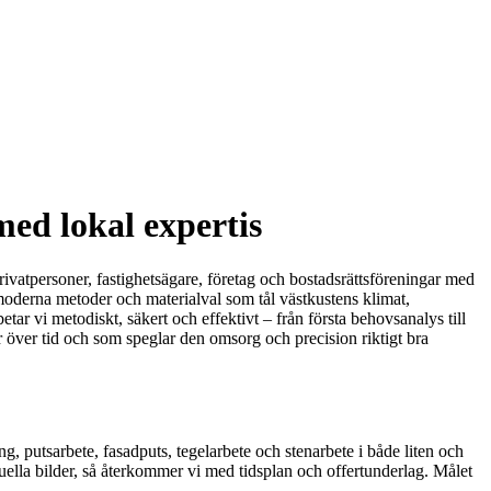
ed lokal expertis
ivatpersoner, fastighetsägare, företag och bostadsrättsföreningar med
 moderna metoder och materialval som tål västkustens klimat,
tar vi metodiskt, säkert och effektivt – från första behovsanalys till
ller över tid och som speglar den omsorg och precision riktigt bra
, putsarbete, fasadputs, tegelarbete och stenarbete i både liten och
tuella bilder, så återkommer vi med tidsplan och offertunderlag. Målet