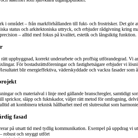
 i området – från markförhållanden till fukt- och frostrisker. Det gör att
 tekniska status och arkitektoniska uttryck, och erbjuder rådgivning kring 
recision – alltid med fokus på kvalitet, estetik och långsiktig funktion.
r
rätt uppbyggnad, korrekt underarbete och proffsig utförandegrad. Vi a
lingar. För bostadsrättsföreningar och fastighetsägare erbjuder vi lösni
esultatet blir energieffektiva, väderskyddade och vackra fasader som å
projekt
ösningar och materialval i linje med gällande branschregler, samtidigt 
ll sprickor, släpp och fuktskador, väljer rätt metod för omfogning, delvi
tid att kombinera teknisk hållbarhet med ett slutresultat som harmonier
ärdig fasad
ererar på utsatt tid med tydlig kommunikation. Exempel på uppdrag vi ut
– robust och snyggt utfört