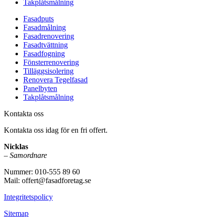
Takplåtsmålning
Fasadputs
Fasadmålning
Fasadrenovering
Fasadtvättning
Fasadfogning
Fönsterrenovering
Tilläggsisolering
Renovera Tegelfasad
Panelbyten
Takplåtsmålning
Kontakta oss
Kontakta oss idag för en fri offert.
Nicklas
–
Samordnare
Nummer: 010-555 89 60
Mail: offert@fasadforetag.se
Integritetspolicy
Sitemap