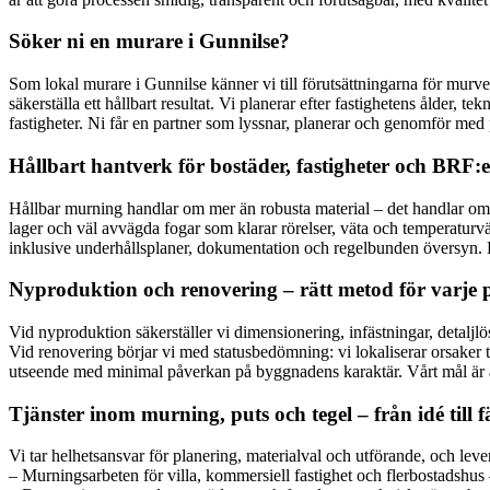
Söker ni en murare i Gunnilse?
Som lokal murare i Gunnilse känner vi till förutsättningarna för murverk
säkerställa ett hållbart resultat. Vi planerar efter fastighetens ålder,
fastigheter. Ni får en partner som lyssnar, planerar och genomför med p
Hållbart hantverk för bostäder, fastigheter och BRF:e
Hållbar murning handlar om mer än robusta material – det handlar om 
lager och väl avvägda fogar som klarar rörelser, väta och temperaturväx
inklusive underhållsplaner, dokumentation och regelbunden översyn. R
Nyproduktion och renovering – rätt metod för varje 
Vid nyproduktion säkerställer vi dimensionering, infästningar, detaljl
Vid renovering börjar vi med statusbedömning: vi lokaliserar orsaker ti
utseende med minimal påverkan på byggnadens karaktär. Vårt mål är all
Tjänster inom murning, puts och tegel – från idé till f
Vi tar helhetsansvar för planering, materialval och utförande, och lev
– Murningsarbeten för villa, kommersiell fastighet och flerbostadshus 