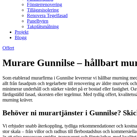
Fönsterrenovering
Tilläggsisolering
Renovera Tegelfasad
Panelbyten
Takplåtsmålning
Projekt
Blogg
Offert
Murare Gunnilse – hållbart mur
Som etablerad murarfirma i Gunnilse levererar vi hållbar murning med 
allt från fasadputs och tegelarbete till renovering av äldre murverk o
minimerar underhåll och stärker värdet på er bostad eller fastighet. Oav
färdigställd fasad, skorsten eller tegelmur. Med tydlig offert, kvalitets
murning kräver.
Behöver ni murartjänster i Gunnilse? Skic
Vi erbjuder snabb återkoppling, tydliga rekommendationer och kostnadse
stor skala – från villor och radhus till flerbostadshus och kommersiell
är att göra processen smidig, transparent och förutsägbar, med kvalite