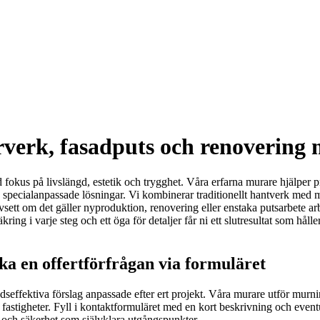
verk, fasadputs och renovering m
fokus på livslängd, estetik och trygghet. Våra erfarna murare hjälper pr
ch specialanpassade lösningar. Vi kombinerar traditionellt hantverk med
sett om det gäller nyproduktion, renovering eller enstaka putsarbete arbe
säkring i varje steg och ett öga för detaljer får ni ett slutresultat som hå
ka en offertförfrågan via formuläret
ffektiva förslag anpassade efter ert projekt. Våra murare utför murning
a fastigheter. Fyll i kontaktformuläret med en kort beskrivning och even
t och säkerhet som självklara utgångspunkter.