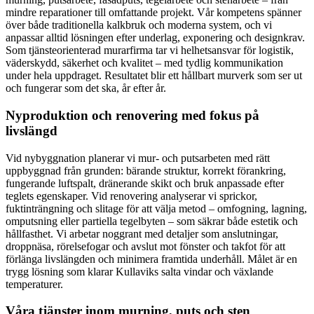
mindre reparationer till omfattande projekt. Vår kompetens spänner
över både traditionella kalkbruk och moderna system, och vi
anpassar alltid lösningen efter underlag, exponering och designkrav.
Som tjänsteorienterad murarfirma tar vi helhetsansvar för logistik,
väderskydd, säkerhet och kvalitet – med tydlig kommunikation
under hela uppdraget. Resultatet blir ett hållbart murverk som ser ut
och fungerar som det ska, år efter år.
Nyproduktion och renovering med fokus på
livslängd
Vid nybyggnation planerar vi mur- och putsarbeten med rätt
uppbyggnad från grunden: bärande struktur, korrekt förankring,
fungerande luftspalt, dränerande skikt och bruk anpassade efter
teglets egenskaper. Vid renovering analyserar vi sprickor,
fuktinträngning och slitage för att välja metod – omfogning, lagning,
omputsning eller partiella tegelbyten – som säkrar både estetik och
hållfasthet. Vi arbetar noggrant med detaljer som anslutningar,
droppnäsa, rörelsefogar och avslut mot fönster och takfot för att
förlänga livslängden och minimera framtida underhåll. Målet är en
trygg lösning som klarar Kullaviks salta vindar och växlande
temperaturer.
Våra tjänster inom murning, puts och sten