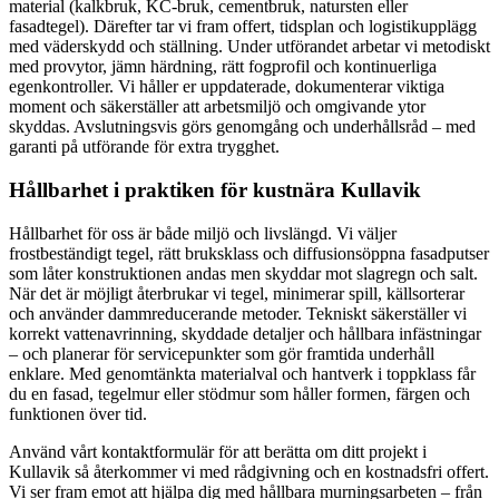
material (kalkbruk, KC-bruk, cementbruk, natursten eller
fasadtegel). Därefter tar vi fram offert, tidsplan och logistikupplägg
med väderskydd och ställning. Under utförandet arbetar vi metodiskt
med provytor, jämn härdning, rätt fogprofil och kontinuerliga
egenkontroller. Vi håller er uppdaterade, dokumenterar viktiga
moment och säkerställer att arbetsmiljö och omgivande ytor
skyddas. Avslutningsvis görs genomgång och underhållsråd – med
garanti på utförande för extra trygghet.
Hållbarhet i praktiken för kustnära Kullavik
Hållbarhet för oss är både miljö och livslängd. Vi väljer
frostbeständigt tegel, rätt bruksklass och diffusionsöppna fasadputser
som låter konstruktionen andas men skyddar mot slagregn och salt.
När det är möjligt återbrukar vi tegel, minimerar spill, källsorterar
och använder dammreducerande metoder. Tekniskt säkerställer vi
korrekt vattenavrinning, skyddade detaljer och hållbara infästningar
– och planerar för servicepunkter som gör framtida underhåll
enklare. Med genomtänkta materialval och hantverk i toppklass får
du en fasad, tegelmur eller stödmur som håller formen, färgen och
funktionen över tid.
Använd vårt kontaktformulär för att berätta om ditt projekt i
Kullavik så återkommer vi med rådgivning och en kostnadsfri offert.
Vi ser fram emot att hjälpa dig med hållbara murningsarbeten – från