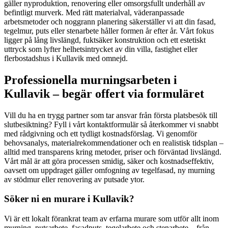
gäller nyproduktion, renovering eller omsorgsfullt underhåll av
befintligt murverk. Med rätt materialval, väderanpassade
arbetsmetoder och noggrann planering säkerställer vi att din fasad,
tegelmur, puts eller stenarbete håller formen år efter år. Vårt fokus
ligger på lång livslängd, fuktsäker konstruktion och ett estetiskt
uttryck som lyfter helhetsintrycket av din villa, fastighet eller
flerbostadshus i Kullavik med omnejd.
Professionella murningsarbeten i
Kullavik – begär offert via formuläret
Vill du ha en trygg partner som tar ansvar från första platsbesök till
slutbesiktning? Fyll i vårt kontaktformulär så återkommer vi snabbt
med rådgivning och ett tydligt kostnadsförslag. Vi genomför
behovsanalys, materialrekommendationer och en realistisk tidsplan –
alltid med transparens kring metoder, priser och förväntad livslängd.
Vårt mål är att göra processen smidig, säker och kostnadseffektiv,
oavsett om uppdraget gäller omfogning av tegelfasad, ny murning
av stödmur eller renovering av putsade ytor.
Söker ni en murare i Kullavik?
Vi är ett lokalt förankrat team av erfarna murare som utför allt inom
murning, putsarbete, fasadputs, tegelarbete och stenarbete – från