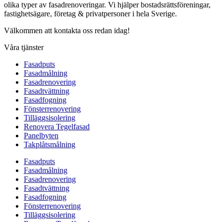
olika typer av fasadrenoveringar. Vi hjälper bostadsrättsföreningar,
fastighetsägare, företag & privatpersoner i hela Sverige.
Välkommen att kontakta oss redan idag!
Våra tjänster
Fasadputs
Fasadmålning
Fasadrenovering
Fasadtvättning
Fasadfogning
Fönsterrenovering
Tilläggsisolering
Renovera Tegelfasad
Panelbyten
Takplåtsmålning
Fasadputs
Fasadmålning
Fasadrenovering
Fasadtvättning
Fasadfogning
Fönsterrenovering
Tilläggsisolering