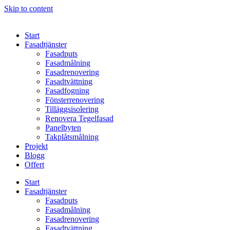
Skip to content
Start
Fasadtjänster
Fasadputs
Fasadmålning
Fasadrenovering
Fasadtvättning
Fasadfogning
Fönsterrenovering
Tilläggsisolering
Renovera Tegelfasad
Panelbyten
Takplåtsmålning
Projekt
Blogg
Offert
Start
Fasadtjänster
Fasadputs
Fasadmålning
Fasadrenovering
Fasadtvättning