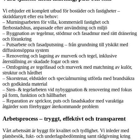
Vi erbjuder ett komplett utbud för bostäder och fastigheter –
skräddarsytt efter era behov:
– Murningsarbeten för villa, kommersiell fastighet och
flerbostadshus, anpassade efter användning och miljö
– Byggnation av tegelmur, stödmur och fasadmur med rätt dränering
och förankring
– Putsarbete och fasadputsning – från grundning till ytskikt med
diffusionsöppna system
– Renovering och lagning av murverk och tegel, inklusive
återställning av skadade fogar och sten
– Omfogning av tegelfasad och murverk med matchning av kulör,
struktur och hårdhet
– Skorstenar, eldstäder och specialmurning utförda med brandsäkra
och godkända material
– Sten- & tegelarbeten vid nybyggnation & renovering med fokus
på form, funktion och hållbarhet
– Reparation av sprickor, puts och fasadskador med varaktiga
åtgärder som förebygger återkommande problem
Arbetsprocess – tryggt, effektivt och transparent
Vårt arbetssätt är byggt för kvalitet och tydlighet. Vi inleder med
platsbesök, fukt- och underlagsbedömning samt rådgivning kring