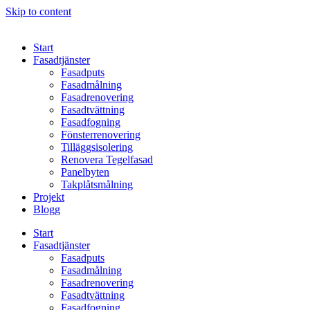
Skip to content
Start
Fasadtjänster
Fasadputs
Fasadmålning
Fasadrenovering
Fasadtvättning
Fasadfogning
Fönsterrenovering
Tilläggsisolering
Renovera Tegelfasad
Panelbyten
Takplåtsmålning
Projekt
Blogg
Start
Fasadtjänster
Fasadputs
Fasadmålning
Fasadrenovering
Fasadtvättning
Fasadfogning