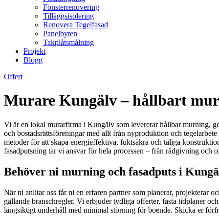
Fönsterrenovering
Tilläggsisolering
Renovera Tegelfasad
Panelbyten
Takplåtsmålning
Projekt
Blogg
Offert
Murare Kungälv – hållbart mur
Vi är en lokal murarfirma i Kungälv som levererar hållbar murning, ged
och bostadsrättsföreningar med allt från nyproduktion och tegelarbete 
metoder för att skapa energieffektiva, fuktsäkra och tåliga konstrukti
fasadputsning tar vi ansvar för hela processen – från rådgivning och off
Behöver ni murning och fasadputs i Kungäl
När ni anlitar oss får ni en erfaren partner som planerar, projekterar och
gällande branschregler. Vi erbjuder tydliga offerter, fasta tidplaner 
långsiktigt underhåll med minimal störning för boende. Skicka er förf