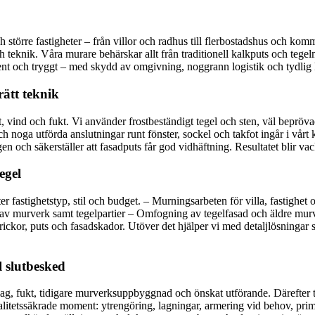
törre fastigheter – från villor och radhus till flerbostadshus och komm
 teknik. Våra murare behärskar allt från traditionell kalkputs och tege
at, rent och tryggt – med skydd av omgivning, noggrann logistik och tyd
rätt teknik
, vind och fukt. Vi använder frostbeständigt tegel och sten, väl bepröv
h noga utförda anslutningar runt fönster, sockel och takfot ingår i vårt 
n och säkerställer att fasadputs får god vidhäftning. Resultatet blir vac
egel
ter fastighetstyp, stil och budget. – Murningsarbeten för villa, fastigh
av murverk samt tegelpartier – Omfogning av tegelfasad och äldre murve
kor, puts och fasadskador. Utöver det hjälper vi med detaljlösningar so
l slutbesked
g, fukt, tidigare murverksuppbyggnad och önskat utförande. Därefter tar
valitetssäkrade moment: ytrengöring, lagningar, armering vid behov, pr