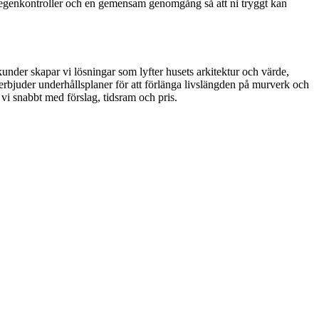
s egenkontroller och en gemensam genomgång så att ni tryggt kan
kunder skapar vi lösningar som lyfter husets arkitektur och värde,
 erbjuder underhållsplaner för att förlänga livslängden på murverk och
 vi snabbt med förslag, tidsram och pris.