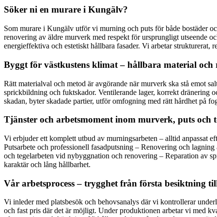
Söker ni en murare i Kungälv?
Som murare i Kungälv utför vi murning och puts för både bostäder och s
renovering av äldre murverk med respekt för ursprungligt utseende och
energieffektiva och estetiskt hållbara fasader. Vi arbetar strukturer
Byggt för västkustens klimat – hållbara material och 
Rätt materialval och metod är avgörande när murverk ska stå emot salt
sprickbildning och fuktskador. Ventilerande lager, korrekt dränering oc
skadan, byter skadade partier, utför omfogning med rätt hårdhet på foge
Tjänster och arbetsmoment inom murverk, puts och t
Vi erbjuder ett komplett utbud av murningsarbeten – alltid anpassat ef
Putsarbete och professionell fasadputsning – Renovering och lagning 
och tegelarbeten vid nybyggnation och renovering – Reparation av spric
karaktär och lång hållbarhet.
Vår arbetsprocess – trygghet från första besiktning til
Vi inleder med platsbesök och behovsanalys där vi kontrollerar underla
och fast pris där det är möjligt. Under produktionen arbetar vi med k