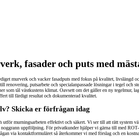
verk, fasader och puts med mäs
iget murverk och vacker fasadputs med fokus på kvalitet, livslängd och 
till renovering, putsarbete och specialanpassade lösningar i tegel och 
oner som tål västkustens klimat. Oavsett om det gäller en ny tegelmur, 
ert till färdigt resultat och dokumenterad kvalitet.
v? Skicka er förfrågan idag
 utför murningsarbeten effektivt och säkert. Vi ser till att rätt system väl
och noggrann uppföljning. För privatkunder hjälper vi gärna till med ROT
rågan via kontaktformuläret så återkommer vi med förslag och en kostnad