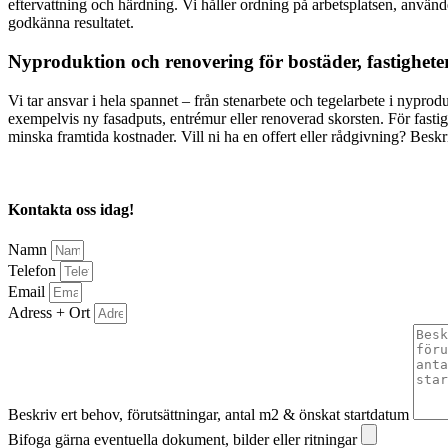
eftervattning och härdning. Vi håller ordning på arbetsplatsen, anvä
godkänna resultatet.
Nyproduktion och renovering för bostäder, fastighet
Vi tar ansvar i hela spannet – från stenarbete och tegelarbete i nyprod
exempelvis ny fasadputs, entrémur eller renoverad skorsten. För fastig
minska framtida kostnader. Vill ni ha en offert eller rådgivning? Beskr
Kontakta oss idag!
Namn
Telefon
Email
Adress + Ort
Beskriv ert behov, förutsättningar, antal m2 & önskat startdatum
Bifoga gärna eventuella dokument, bilder eller ritningar