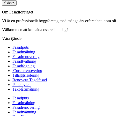
Skicka
Om Fasadföretaget
Vi är ett professionellt byggföretag med många års erfarenhet inom olik
Välkommen att kontakta oss redan idag!
Våra tjänster
Fasadputs
Fasadmålning
Fasadrenovering
Fasadtvättning
Fasadfogning
Fönsterrenovering
Tilläggsisolering
Renovera Tegelfasad
Panelbyten
Takplåtsmålning
Fasadputs
Fasadmålning
Fasadrenovering
Fasadtvättning