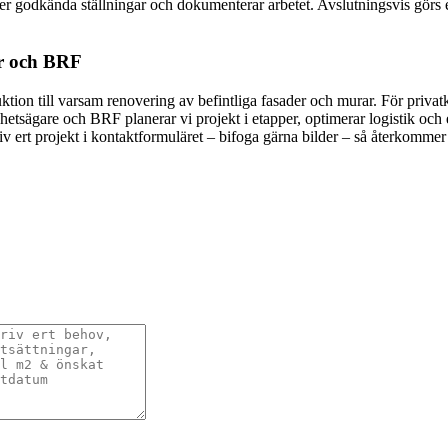
nder godkända ställningar och dokumenterar arbetet. Avslutningsvis gör
er och BRF
uktion till varsam renovering av befintliga fasader och murar. För privat
hetsägare och BRF planerar vi projekt i etapper, optimerar logistik och
iv ert projekt i kontaktformuläret – bifoga gärna bilder – så återkommer