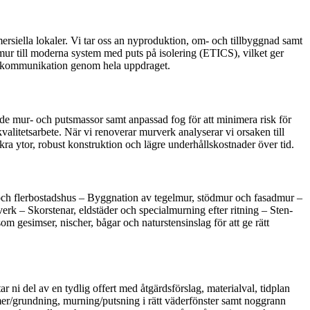
ersiella lokaler. Vi tar oss an nyproduktion, om- och tillbyggnad samt
lmur till moderna system med puts på isolering (ETICS), vilket ger
lig kommunikation genom hela uppdraget.
ade mur- och putsmassor samt anpassad fog för att minimera risk för
kvalitetsarbete. När vi renoverar murverk analyserar vi orsaken till
kra ytor, robust konstruktion och lägre underhållskostnader över tid.
et och flerbostadshus – Byggnation av tegelmur, stödmur och fasadmur –
rk – Skorstenar, eldstäder och specialmurning efter ritning – Sten-
m gesimser, nischer, bågar och naturstensinslag för att ge rätt
 ni del av en tydlig offert med åtgärdsförslag, materialval, tidplan
imer/grundning, murning/putsning i rätt väderfönster samt noggrann