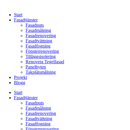
Skip
to
Start
content
Fasadtjänster
Fasadputs
Fasadmålning
Fasadrenovering
Fasadtvättning
Fasadfogning
Fönsterrenovering
Tilläggsisolering
Renovera Tegelfasad
Panelbyten
Takplåtsmålning
Projekt
Blogg
Start
Fasadtjänster
Fasadputs
Fasadmålning
Fasadrenovering
Fasadtvättning
Fasadfogning
Fönsterrenovering