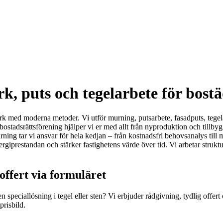
, puts och tegelarbete för bostä
rk med moderna metoder. Vi utför murning, putsarbete, fasadputs, tegela
er bostadsrättsförening hjälper vi er med allt från nyproduktion och till
ng tar vi ansvar för hela kedjan – från kostnadsfri behovsanalys till ma
ergiprestandan och stärker fastighetens värde över tid. Vi arbetar struk
ffert via formuläret
speciallösning i tegel eller sten? Vi erbjuder rådgivning, tydlig offert
risbild.