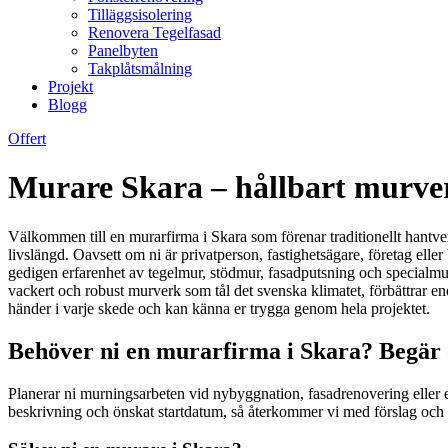
Tilläggsisolering
Renovera Tegelfasad
Panelbyten
Takplåtsmålning
Projekt
Blogg
Offert
Murare Skara – hållbart murverk
Välkommen till en murarfirma i Skara som förenar traditionellt hantve
livslängd. Oavsett om ni är privatperson, fastighetsägare, företag ell
gedigen erfarenhet av tegelmur, stödmur, fasadputsning och specialmurni
vackert och robust murverk som tål det svenska klimatet, förbättrar en
händer i varje skede och kan känna er trygga genom hela projektet.
Behöver ni en murarfirma i Skara? Begär o
Planerar ni murningsarbeten vid nybyggnation, fasadrenovering eller en 
beskrivning och önskat startdatum, så återkommer vi med förslag och p