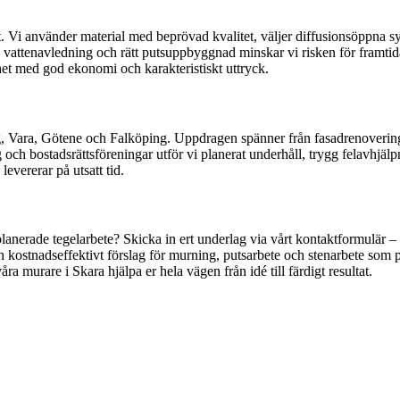
itet. Vi använder material med beprövad kvalitet, väljer diffusionsöppn
vattenavledning och rätt putsuppbyggnad minskar vi risken för framtida 
arhet med god ekonomi och karakteristiskt uttryck.
 Vara, Götene och Falköping. Uppdragen spänner från fasadrenovering av
och bostadsrättsföreningar utför vi planerat underhåll, trygg felavhjälpn
evererar på utsatt tid.
planerade tegelarbete? Skicka in ert underlag via vårt kontaktformulär 
kostnadseffektivt förslag för murning, putsarbete och stenarbete som pas
ra murare i Skara hjälpa er hela vägen från idé till färdigt resultat.