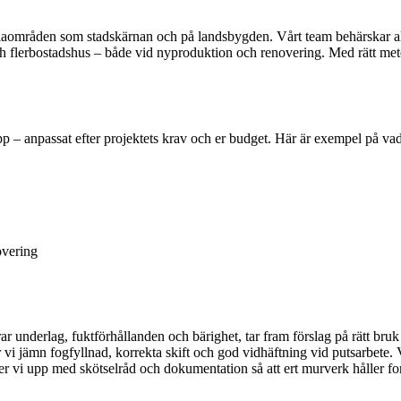
llaområden som stadskärnan och på landsbygden. Vårt team behärskar all
ch flerbostadshus – både vid nyproduktion och renovering. Med rätt metod
pp – anpassat efter projektets krav och er budget. Här är exempel på vad 
overing
 underlag, fuktförhållanden och bärighet, tar fram förslag på rätt bruk (
vi jämn fogfyllnad, korrekta skift och god vidhäftning vid putsarbete. Vi 
er vi upp med skötselråd och dokumentation så att ert murverk håller f