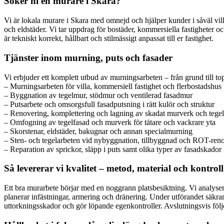
Söker ni en murare i Skara?
Vi är lokala murare i Skara med omnejd och hjälper kunder i såväl vi
och eldstäder. Vi tar uppdrag för bostäder, kommersiella fastigheter o
är tekniskt korrekt, hållbart och stilmässigt anpassat till er fastighet.
Tjänster inom murning, puts och fasader
Vi erbjuder ett komplett utbud av murningsarbeten – från grund till to
– Murningsarbeten för villa, kommersiell fastighet och flerbostadshus
– Byggnation av tegelmur, stödmur och ventilerad fasadmur
– Putsarbete och omsorgsfull fasadputsning i rätt kulör och struktur
– Renovering, komplettering och lagning av skadat murverk och tegel
– Omfogning av tegelfasad och murverk för tätare och vackrare yta
– Skorstenar, eldstäder, bakugnar och annan specialmurning
– Sten- och tegelarbeten vid nybyggnation, tillbyggnad och ROT-ren
– Reparation av sprickor, släpp i puts samt olika typer av fasadskador
Så levererar vi kvalitet – metod, material och kontroll
Ett bra murarbete börjar med en noggrann platsbesiktning. Vi analyserar
planerar infästningar, armering och dränering. Under utförandet säkrar 
uttorkningsskador och gör löpande egenkontroller. Avslutningsvis följ