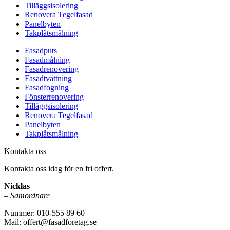
Tilläggsisolering
Renovera Tegelfasad
Panelbyten
Takplåtsmålning
Fasadputs
Fasadmålning
Fasadrenovering
Fasadtvättning
Fasadfogning
Fönsterrenovering
Tilläggsisolering
Renovera Tegelfasad
Panelbyten
Takplåtsmålning
Kontakta oss
Kontakta oss idag för en fri offert.
Nicklas
–
Samordnare
Nummer: 010-555 89 60
Mail: offert@fasadforetag.se