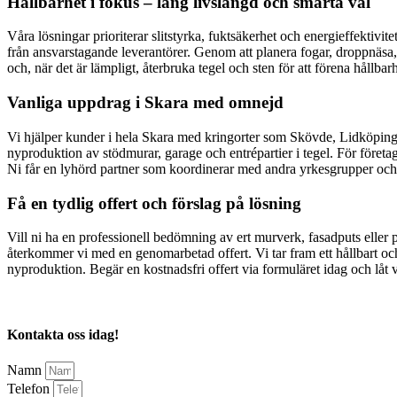
Hållbarhet i fokus – lång livslängd och smarta val
Våra lösningar prioriterar slitstyrka, fuktsäkerhet och energieffektiv
från ansvarstagande leverantörer. Genom att planera fogar, droppnäsa, 
och, när det är lämpligt, återbruka tegel och sten för att förena hållb
Vanliga uppdrag i Skara med omnejd
Vi hjälper kunder i hela Skara med kringorter som Skövde, Lidköping,
nyproduktion av stödmurar, garage och entrépartier i tegel. För företag 
Ni får en lyhörd partner som koordinerar med andra yrkesgrupper och l
Få en tydlig offert och förslag på lösning
Vill ni ha en professionell bedömning av ert murverk, fasadputs eller 
återkommer vi med en genomarbetad offert. Vi tar fram ett hållbart och 
nyproduktion. Begär en kostnadsfri offert via formuläret idag och låt vå
Kontakta oss idag!
Namn
Telefon