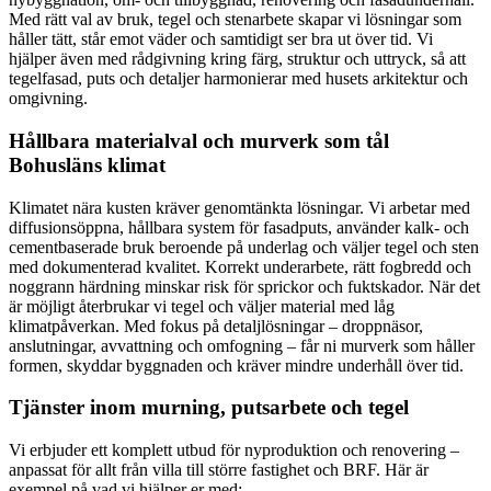
Med rätt val av bruk, tegel och stenarbete skapar vi lösningar som
håller tätt, står emot väder och samtidigt ser bra ut över tid. Vi
hjälper även med rådgivning kring färg, struktur och uttryck, så att
tegelfasad, puts och detaljer harmonierar med husets arkitektur och
omgivning.
Hållbara materialval och murverk som tål
Bohusläns klimat
Klimatet nära kusten kräver genomtänkta lösningar. Vi arbetar med
diffusionsöppna, hållbara system för fasadputs, använder kalk- och
cementbaserade bruk beroende på underlag och väljer tegel och sten
med dokumenterad kvalitet. Korrekt underarbete, rätt fogbredd och
noggrann härdning minskar risk för sprickor och fuktskador. När det
är möjligt återbrukar vi tegel och väljer material med låg
klimatpåverkan. Med fokus på detaljlösningar – droppnäsor,
anslutningar, avvattning och omfogning – får ni murverk som håller
formen, skyddar byggnaden och kräver mindre underhåll över tid.
Tjänster inom murning, putsarbete och tegel
Vi erbjuder ett komplett utbud för nyproduktion och renovering –
anpassat för allt från villa till större fastighet och BRF. Här är
exempel på vad vi hjälper er med: