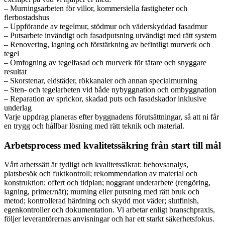
– Murningsarbeten för villor, kommersiella fastigheter och
flerbostadshus
– Uppförande av tegelmur, stödmur och väderskyddad fasadmur
– Putsarbete invändigt och fasadputsning utvändigt med rätt system
– Renovering, lagning och förstärkning av befintligt murverk och
tegel
– Omfogning av tegelfasad och murverk för tätare och snyggare
resultat
– Skorstenar, eldstäder, rökkanaler och annan specialmurning
– Sten- och tegelarbeten vid både nybyggnation och ombyggnation
– Reparation av sprickor, skadad puts och fasadskador inklusive
underlag
Varje uppdrag planeras efter byggnadens förutsättningar, så att ni får
en trygg och hållbar lösning med rätt teknik och material.
Arbetsprocess med kvalitetssäkring från start till mål
Vårt arbetssätt är tydligt och kvalitetssäkrat: behovsanalys,
platsbesök och fuktkontroll; rekommendation av material och
konstruktion; offert och tidplan; noggrant underarbete (rengöring,
lagning, primer/nät); murning eller putsning med rätt bruk och
metod; kontrollerad härdning och skydd mot väder; slutfinish,
egenkontroller och dokumentation. Vi arbetar enligt branschpraxis,
följer leverantörernas anvisningar och har ett starkt säkerhetsfokus.