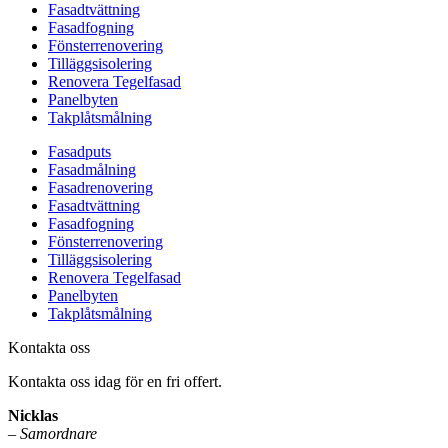
Fasadtvättning
Fasadfogning
Fönsterrenovering
Tilläggsisolering
Renovera Tegelfasad
Panelbyten
Takplåtsmålning
Fasadputs
Fasadmålning
Fasadrenovering
Fasadtvättning
Fasadfogning
Fönsterrenovering
Tilläggsisolering
Renovera Tegelfasad
Panelbyten
Takplåtsmålning
Kontakta oss
Kontakta oss idag för en fri offert.
Nicklas
–
Samordnare