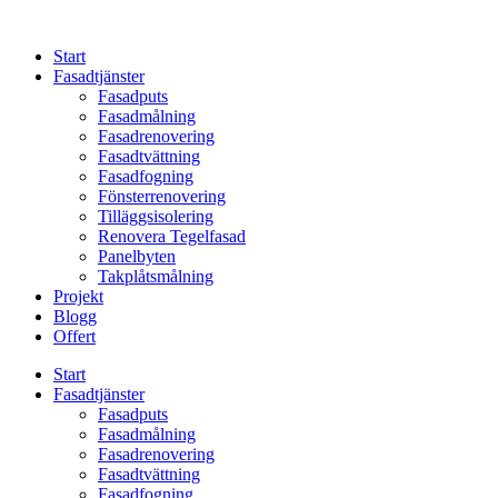
Skip
to
Start
content
Fasadtjänster
Fasadputs
Fasadmålning
Fasadrenovering
Fasadtvättning
Fasadfogning
Fönsterrenovering
Tilläggsisolering
Renovera Tegelfasad
Panelbyten
Takplåtsmålning
Projekt
Blogg
Offert
Start
Fasadtjänster
Fasadputs
Fasadmålning
Fasadrenovering
Fasadtvättning
Fasadfogning