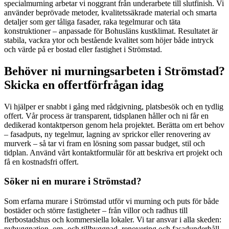
specialmurning arbetar vi noggrant från underarbete till slutfinish. Vi
använder beprövade metoder, kvalitetssäkrade material och smarta
detaljer som ger tåliga fasader, raka tegelmurar och täta
konstruktioner – anpassade för Bohusläns kustklimat. Resultatet är
stabila, vackra ytor och bestående kvalitet som höjer både intryck
och värde på er bostad eller fastighet i Strömstad.
Behöver ni murningsarbeten i Strömstad?
Skicka en offertförfrågan idag
Vi hjälper er snabbt i gång med rådgivning, platsbesök och en tydlig
offert. Vår process är transparent, tidsplanen håller och ni får en
dedikerad kontaktperson genom hela projektet. Berätta om ert behov
– fasadputs, ny tegelmur, lagning av sprickor eller renovering av
murverk – så tar vi fram en lösning som passar budget, stil och
tidplan. Använd vårt kontaktformulär för att beskriva ert projekt och
få en kostnadsfri offert.
Söker ni en murare i Strömstad?
Som erfarna murare i Strömstad utför vi murning och puts för både
bostäder och större fastigheter – från villor och radhus till
flerbostadshus och kommersiella lokaler. Vi tar ansvar i alla skeden:
nybyggnation, om- och tillbyggnad, renovering och fasadunderhåll.