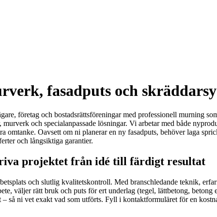
rverk, fasadputs och skräddarsy
ägare, företag och bostadsrättsföreningar med professionell murning som 
r, murverk och specialanpassade lösningar. Vi arbetar med både nyprodu
tra omtanke. Oavsett om ni planerar en ny fasadputs, behöver laga spric
erter och långsiktiga garantier.
va projektet från idé till färdigt resultat
arbetsplats och slutlig kvalitetskontroll. Med branschledande teknik, er
bete, väljer rätt bruk och puts för ert underlag (tegel, lättbetong, betong 
– så ni vet exakt vad som utförts. Fyll i kontaktformuläret för en kost