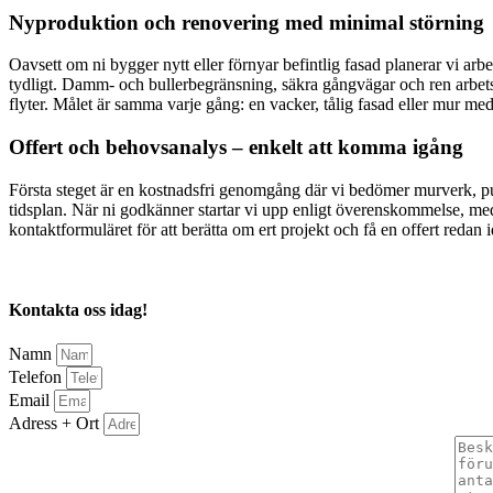
Nyproduktion och renovering med minimal störning
Oavsett om ni bygger nytt eller förnyar befintlig fasad planerar vi ar
tydligt. Damm- och bullerbegränsning, säkra gångvägar och ren arbetsplat
flyter. Målet är samma varje gång: en vacker, tålig fasad eller mur med
Offert och behovsanalys – enkelt att komma igång
Första steget är en kostnadsfri genomgång där vi bedömer murverk, puts
tidsplan. När ni godkänner startar vi upp enligt överenskommelse, me
kontaktformuläret för att berätta om ert projekt och få en offert redan 
Kontakta oss idag!
Namn
Telefon
Email
Adress + Ort