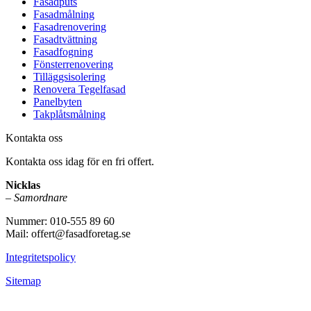
Fasadputs
Fasadmålning
Fasadrenovering
Fasadtvättning
Fasadfogning
Fönsterrenovering
Tilläggsisolering
Renovera Tegelfasad
Panelbyten
Takplåtsmålning
Kontakta oss
Kontakta oss idag för en fri offert.
Nicklas
–
Samordnare
Nummer: 010-555 89 60
Mail: offert@fasadforetag.se
Integritetspolicy
Sitemap