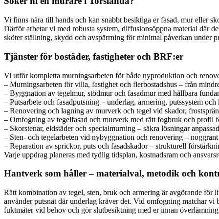
Söker ni en murare i Torslanda?
Vi finns nära till hands och kan snabbt besiktiga er fasad, mur eller s
Därför arbetar vi med robusta system, diffusionsöppna material där de
sköter ställning, skydd och avspärrning för minimal påverkan under pr
Tjänster för bostäder, fastigheter och BRF:er
Vi utför kompletta murningsarbeten för både nyproduktion och renoveri
– Murningsarbeten för villa, fastighet och flerbostadshus – från mindre 
– Byggnation av tegelmur, stödmur och fasadmur med hållbara funda
– Putsarbete och fasadputsning – underlag, armering, putssystem och 
– Renovering och lagning av murverk och tegel vid skador, frostsprän
– Omfogning av tegelfasad och murverk med rätt fogbruk och profil fö
– Skorstenar, eldstäder och specialmurning – säkra lösningar anpassade
– Sten- och tegelarbeten vid nybyggnation och renovering – noggrant u
– Reparation av sprickor, puts och fasadskador – strukturell förstärkni
Varje uppdrag planeras med tydlig tidsplan, kostnadsram och ansvarsrol
Hantverk som håller – materialval, metodik och kontr
Rätt kombination av tegel, sten, bruk och armering är avgörande för l
använder putsnät där underlag kräver det. Vid omfogning matchar vi bef
fuktmäter vid behov och gör slutbesiktning med er innan överlämning. 