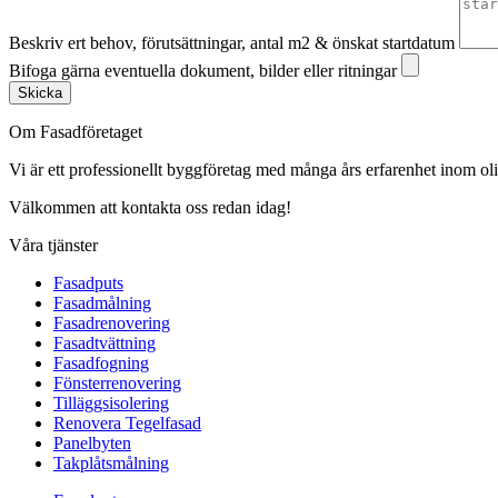
Beskriv ert behov, förutsättningar, antal m2 & önskat startdatum
Bifoga gärna eventuella dokument, bilder eller ritningar
Skicka
Om Fasadföretaget
Vi är ett professionellt byggföretag med många års erfarenhet inom olik
Välkommen att kontakta oss redan idag!
Våra tjänster
Fasadputs
Fasadmålning
Fasadrenovering
Fasadtvättning
Fasadfogning
Fönsterrenovering
Tilläggsisolering
Renovera Tegelfasad
Panelbyten
Takplåtsmålning