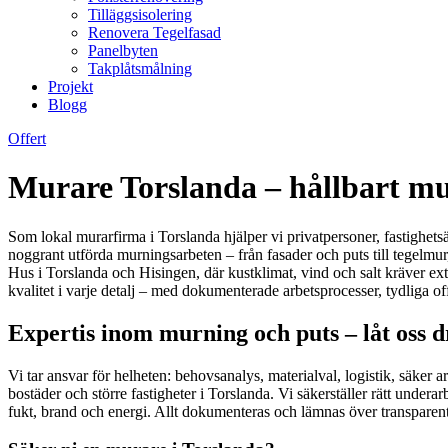
Tilläggsisolering
Renovera Tegelfasad
Panelbyten
Takplåtsmålning
Projekt
Blogg
Offert
Murare Torslanda – hållbart mu
Som lokal murarfirma i Torslanda hjälper vi privatpersoner, fastighets
noggrant utförda murningsarbeten – från fasader och puts till tegelmu
Hus i Torslanda och Hisingen, där kustklimat, vind och salt kräver ex
kvalitet i varje detalj – med dokumenterade arbetsprocesser, tydliga off
Expertis inom murning och puts – låt oss dri
Vi tar ansvar för helheten: behovsanalys, materialval, logistik, säker 
bostäder och större fastigheter i Torslanda. Vi säkerställer rätt underar
fukt, brand och energi. Allt dokumenteras och lämnas över transparent 