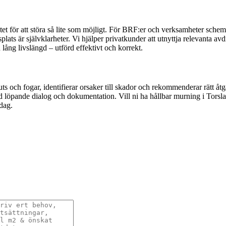
betet för att störa så lite som möjligt. För BRF:er och verksamheter sch
s är självklarheter. Vi hjälper privatkunder att utnyttja relevanta avdrag
 lång livslängd – utförd effektivt och korrekt.
 och fogar, identifierar orsaker till skador och rekommenderar rätt åtgä
d löpande dialog och dokumentation. Vill ni ha hållbar murning i Torsl
idag.