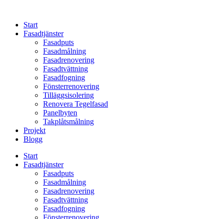
Skip
to
Start
content
Fasadtjänster
Fasadputs
Fasadmålning
Fasadrenovering
Fasadtvättning
Fasadfogning
Fönsterrenovering
Tilläggsisolering
Renovera Tegelfasad
Panelbyten
Takplåtsmålning
Projekt
Blogg
Start
Fasadtjänster
Fasadputs
Fasadmålning
Fasadrenovering
Fasadtvättning
Fasadfogning
Fönsterrenovering