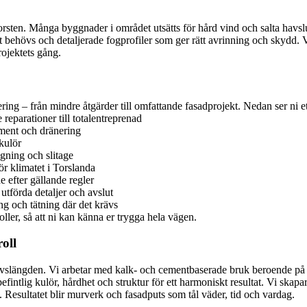
korsten. Många byggnader i området utsätts för hård vind och salta havsluf
t behövs och detaljerade fogprofiler som ger rätt avrinning och skydd. 
ojektets gång.
ng – från mindre åtgärder till omfattande fasadprojekt. Nedan ser ni et
reparationer till totalentreprenad
ment och dränering
kulör
gning och slitage
r klimatet i Torslanda
 efter gällande regler
tförda detaljer och avslut
ng och tätning där det krävs
ler, så att ni kan känna er trygga hela vägen.
oll
ivslängden. Vi arbetar med kalk- och cementbaserade bruk beroende på u
intlig kulör, hårdhet och struktur för ett harmoniskt resultat. Vi skapa
Resultatet blir murverk och fasadputs som tål väder, tid och vardag.