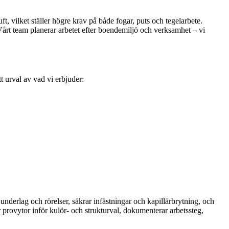
t, vilket ställer högre krav på både fogar, puts och tegelarbete.
Vårt team planerar arbetet efter boendemiljö och verksamhet – vi
t urval av vad vi erbjuder:
nderlag och rörelser, säkrar infästningar och kapillärbrytning, och
r provytor inför kulör- och strukturval, dokumenterar arbetssteg,