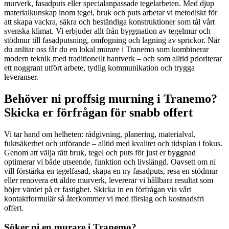
murverk, fasadputs eller specialanpassade tegelarbeten. Med djup
materialkunskap inom tegel, bruk och puts arbetar vi metodiskt för
att skapa vackra, säkra och beständiga konstruktioner som tål vårt
svenska klimat. Vi erbjuder allt från byggnation av tegelmur och
stödmur till fasadputsning, omfogning och lagning av sprickor. När
du anlitar oss får du en lokal murare i Tranemo som kombinerar
modern teknik med traditionellt hantverk – och som alltid prioriterar
ett noggrant utfört arbete, tydlig kommunikation och trygga
leveranser.
Behöver ni proffsig murning i Tranemo?
Skicka er förfrågan för snabb offert
Vi tar hand om helheten: rådgivning, planering, materialval,
fuktsäkerhet och utförande – alltid med kvalitet och tidsplan i fokus.
Genom att välja rätt bruk, tegel och puts för just er byggnad
optimerar vi både utseende, funktion och livslängd. Oavsett om ni
vill förstärka en tegelfasad, skapa en ny fasadputs, resa en stödmur
eller renovera ett äldre murverk, levererar vi hållbara resultat som
höjer värdet på er fastighet. Skicka in en förfrågan via vårt
kontaktformulär så återkommer vi med förslag och kostnadsfri
offert.
Söker ni en murare i Tranemo?