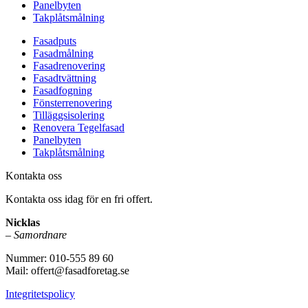
Panelbyten
Takplåtsmålning
Fasadputs
Fasadmålning
Fasadrenovering
Fasadtvättning
Fasadfogning
Fönsterrenovering
Tilläggsisolering
Renovera Tegelfasad
Panelbyten
Takplåtsmålning
Kontakta oss
Kontakta oss idag för en fri offert.
Nicklas
–
Samordnare
Nummer: 010-555 89 60
Mail: offert@fasadforetag.se
Integritetspolicy