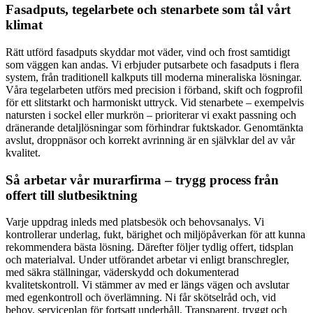
Fasadputs, tegelarbete och stenarbete som tål vårt
klimat
Rätt utförd fasadputs skyddar mot väder, vind och frost samtidigt
som väggen kan andas. Vi erbjuder putsarbete och fasadputs i flera
system, från traditionell kalkputs till moderna mineraliska lösningar.
Våra tegelarbeten utförs med precision i förband, skift och fogprofil
för ett slitstarkt och harmoniskt uttryck. Vid stenarbete – exempelvis
natursten i sockel eller murkrön – prioriterar vi exakt passning och
dränerande detaljlösningar som förhindrar fuktskador. Genomtänkta
avslut, droppnäsor och korrekt avrinning är en självklar del av vår
kvalitet.
Så arbetar vår murarfirma – trygg process från
offert till slutbesiktning
Varje uppdrag inleds med platsbesök och behovsanalys. Vi
kontrollerar underlag, fukt, bärighet och miljöpåverkan för att kunna
rekommendera bästa lösning. Därefter följer tydlig offert, tidsplan
och materialval. Under utförandet arbetar vi enligt branschregler,
med säkra ställningar, väderskydd och dokumenterad
kvalitetskontroll. Vi stämmer av med er längs vägen och avslutar
med egenkontroll och överlämning. Ni får skötselråd och, vid
behov, serviceplan för fortsatt underhåll. Transparent, tryggt och