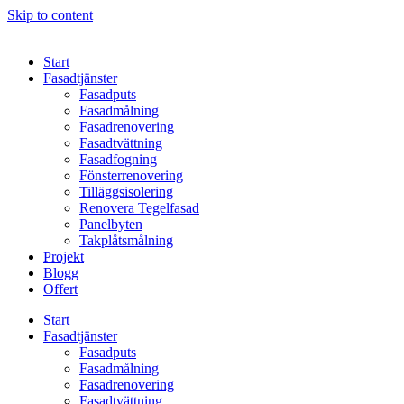
Skip to content
Start
Fasadtjänster
Fasadputs
Fasadmålning
Fasadrenovering
Fasadtvättning
Fasadfogning
Fönsterrenovering
Tilläggsisolering
Renovera Tegelfasad
Panelbyten
Takplåtsmålning
Projekt
Blogg
Offert
Start
Fasadtjänster
Fasadputs
Fasadmålning
Fasadrenovering
Fasadtvättning