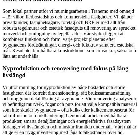
Som lokal partner utför vi murningsarbeten i Tranemo med omnejd
– för villor, flerbostadshus och kommersiella fastigheter. Vi hjälper
privatkunder, fastighetsägare, företag och BRF:er med allt från
robusta tegelmurar och estetisk fasadputs till renovering av sprucket
murverk och omfogning av tegelfasader. Vår styrka ligger i att
kombinera funktion och form: varje projekt planeras efter
byggnadens förutsättningar, energi- och fuktkrav samt era estetiska
mål. Resultatet blir hållbara konstruktioner som är vackra, säkra och
lätta att underhålla.
Nyproduktion och renovering med fokus på lång
livslängd
Vi utför murning för nyproduktion av både bostäder och större
fastigheter, där korrekt dimensionering, rätt brukssammansättning
och noggrann detaljlösning är avgörande. Vid renovering analyserar
vi befintligt murverk, fogar och puts för att välja kompatibla material
som inte skadar byggnaden – ofta kalk- eller kalkcementbaserat för
rätt diffusion och fukthantering. Genom att arbeta med hållbara
produkter, smarta detaljlösningar och energieffektiva fasadsystem
förlänger vi livslängden och minskar framtida underhåll. Vårt mål är
att ge er en trygg investering med låga totalkostnader över tid.