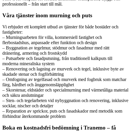
professionellt – från start till mål.
Våra tjänster inom murning och puts
Vi erbjuder ett komplett utbud av tjänster för både bostäder och
fastigheter:
– Murningsarbeten för villa, kommersiell fastighet och
flerbostadshus, anpassade efter funktion och design
– Byggnation av tegelmur, stödmur och fasadmur med rätt
dränering, armering och frostskydd
– Putsarbete och fasadputsning, från traditionell kalkputs till
moderna mineraliska system
– Renovering och lagning av murverk och tegel, inklusive byte av
skadade stenar och fogförbättring
– Omfogning av tegelfasad och murverk med fogbruk som matchar
färg, hårdhet och ånggenomsläpplighet
– Skorstenar, eldstäder och specialmurning med värmetåliga material
och säkra anslutningar
– Sten- och tegelarbeten vid nybyggnation och renovering, inklusive
socklar, nischer och detaljer
– Reparation av sprickor, puts och fasadskador med metodik som
förhindrar återkommande problem
Boka en kostnadsfri bedömning i Tranemo – få