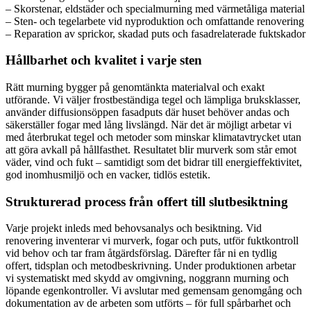
– Skorstenar, eldstäder och specialmurning med värmetåliga material
– Sten- och tegelarbete vid nyproduktion och omfattande renovering
– Reparation av sprickor, skadad puts och fasadrelaterade fuktskador
Hållbarhet och kvalitet i varje sten
Rätt murning bygger på genomtänkta materialval och exakt
utförande. Vi väljer frostbeständiga tegel och lämpliga bruksklasser,
använder diffusionsöppen fasadputs där huset behöver andas och
säkerställer fogar med lång livslängd. När det är möjligt arbetar vi
med återbrukat tegel och metoder som minskar klimatavtrycket utan
att göra avkall på hållfasthet. Resultatet blir murverk som står emot
väder, vind och fukt – samtidigt som det bidrar till energieffektivitet,
god inomhusmiljö och en vacker, tidlös estetik.
Strukturerad process från offert till slutbesiktning
Varje projekt inleds med behovsanalys och besiktning. Vid
renovering inventerar vi murverk, fogar och puts, utför fuktkontroll
vid behov och tar fram åtgärdsförslag. Därefter får ni en tydlig
offert, tidsplan och metodbeskrivning. Under produktionen arbetar
vi systematiskt med skydd av omgivning, noggrann murning och
löpande egenkontroller. Vi avslutar med gemensam genomgång och
dokumentation av de arbeten som utförts – för full spårbarhet och