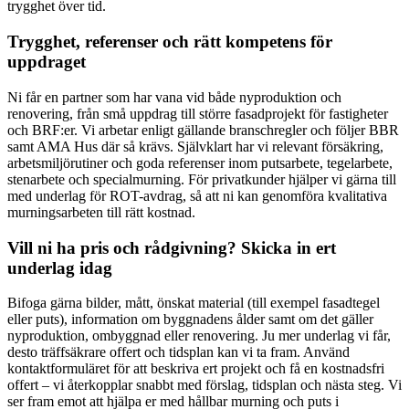
trygghet över tid.
Trygghet, referenser och rätt kompetens för
uppdraget
Ni får en partner som har vana vid både nyproduktion och
renovering, från små uppdrag till större fasadprojekt för fastigheter
och BRF:er. Vi arbetar enligt gällande branschregler och följer BBR
samt AMA Hus där så krävs. Självklart har vi relevant försäkring,
arbetsmiljörutiner och goda referenser inom putsarbete, tegelarbete,
stenarbete och specialmurning. För privatkunder hjälper vi gärna till
med underlag för ROT-avdrag, så att ni kan genomföra kvalitativa
murningsarbeten till rätt kostnad.
Vill ni ha pris och rådgivning? Skicka in ert
underlag idag
Bifoga gärna bilder, mått, önskat material (till exempel fasadtegel
eller puts), information om byggnadens ålder samt om det gäller
nyproduktion, ombyggnad eller renovering. Ju mer underlag vi får,
desto träffsäkrare offert och tidsplan kan vi ta fram. Använd
kontaktformuläret för att beskriva ert projekt och få en kostnadsfri
offert – vi återkopplar snabbt med förslag, tidsplan och nästa steg. Vi
ser fram emot att hjälpa er med hållbar murning och puts i