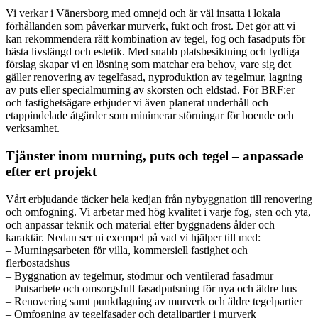
Vi verkar i Vänersborg med omnejd och är väl insatta i lokala
förhållanden som påverkar murverk, fukt och frost. Det gör att vi
kan rekommendera rätt kombination av tegel, fog och fasadputs för
bästa livslängd och estetik. Med snabb platsbesiktning och tydliga
förslag skapar vi en lösning som matchar era behov, vare sig det
gäller renovering av tegelfasad, nyproduktion av tegelmur, lagning
av puts eller specialmurning av skorsten och eldstad. För BRF:er
och fastighetsägare erbjuder vi även planerat underhåll och
etappindelade åtgärder som minimerar störningar för boende och
verksamhet.
Tjänster inom murning, puts och tegel – anpassade
efter ert projekt
Vårt erbjudande täcker hela kedjan från nybyggnation till renovering
och omfogning. Vi arbetar med hög kvalitet i varje fog, sten och yta,
och anpassar teknik och material efter byggnadens ålder och
karaktär. Nedan ser ni exempel på vad vi hjälper till med:
– Murningsarbeten för villa, kommersiell fastighet och
flerbostadshus
– Byggnation av tegelmur, stödmur och ventilerad fasadmur
– Putsarbete och omsorgsfull fasadputsning för nya och äldre hus
– Renovering samt punktlagning av murverk och äldre tegelpartier
– Omfogning av tegelfasader och detaljpartier i murverk