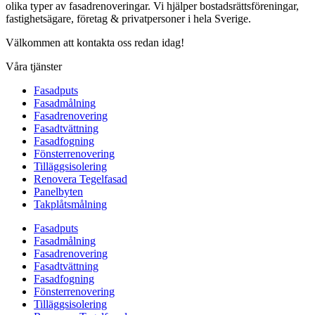
olika typer av fasadrenoveringar. Vi hjälper bostadsrättsföreningar,
fastighetsägare, företag & privatpersoner i hela Sverige.
Välkommen att kontakta oss redan idag!
Våra tjänster
Fasadputs
Fasadmålning
Fasadrenovering
Fasadtvättning
Fasadfogning
Fönsterrenovering
Tilläggsisolering
Renovera Tegelfasad
Panelbyten
Takplåtsmålning
Fasadputs
Fasadmålning
Fasadrenovering
Fasadtvättning
Fasadfogning
Fönsterrenovering
Tilläggsisolering