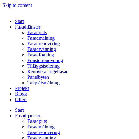
Skip to content
Start
Fasadtjänster
Fasadputs
Fasadmålning
Fasadrenovering
Fasadtvättning
Fasadfogning
Fönsterrenovering
Tilläggsisolering
Renovera Tegelfasad
Panelbyten
Takplåtsmålning
Projekt
Blogg
Offert
Start
Fasadtjänster
Fasadputs
Fasadmålning
Fasadrenovering
Fasadtvättning