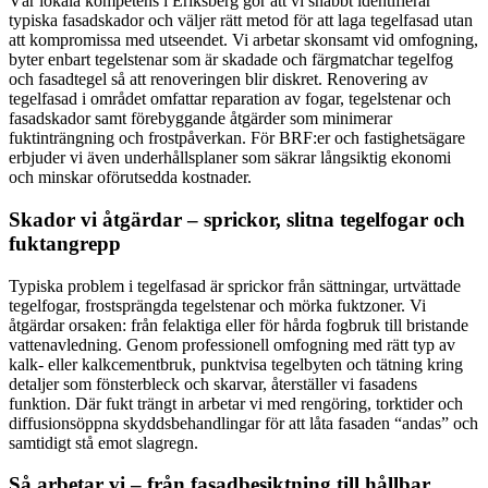
Vår lokala kompetens i Eriksberg gör att vi snabbt identifierar
typiska fasadskador och väljer rätt metod för att laga tegelfasad utan
att kompromissa med utseendet. Vi arbetar skonsamt vid omfogning,
byter enbart tegelstenar som är skadade och färgmatchar tegelfog
och fasadtegel så att renoveringen blir diskret. Renovering av
tegelfasad i området omfattar reparation av fogar, tegelstenar och
fasadskador samt förebyggande åtgärder som minimerar
fuktinträngning och frostpåverkan. För BRF:er och fastighetsägare
erbjuder vi även underhållsplaner som säkrar långsiktig ekonomi
och minskar oförutsedda kostnader.
Skador vi åtgärdar – sprickor, slitna tegelfogar och
fuktangrepp
Typiska problem i tegelfasad är sprickor från sättningar, urtvättade
tegelfogar, frostsprängda tegelstenar och mörka fuktzoner. Vi
åtgärdar orsaken: från felaktiga eller för hårda fogbruk till bristande
vattenavledning. Genom professionell omfogning med rätt typ av
kalk- eller kalkcementbruk, punktvisa tegelbyten och tätning kring
detaljer som fönsterbleck och skarvar, återställer vi fasadens
funktion. Där fukt trängt in arbetar vi med rengöring, torktider och
diffusionsöppna skyddsbehandlingar för att låta fasaden “andas” och
samtidigt stå emot slagregn.
Så arbetar vi – från fasadbesiktning till hållbar