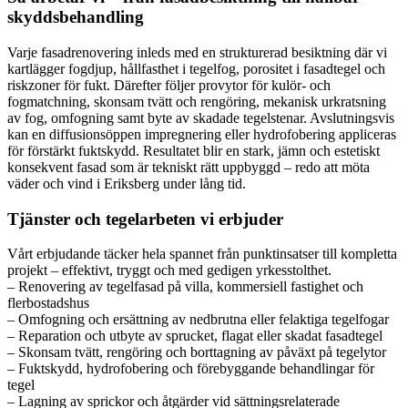
skyddsbehandling
Varje fasadrenovering inleds med en strukturerad besiktning där vi
kartlägger fogdjup, hållfasthet i tegelfog, porositet i fasadtegel och
riskzoner för fukt. Därefter följer provytor för kulör- och
fogmatchning, skonsam tvätt och rengöring, mekanisk urkratsning
av fog, omfogning samt byte av skadade tegelstenar. Avslutningsvis
kan en diffusionsöppen impregnering eller hydrofobering appliceras
för förstärkt fuktskydd. Resultatet blir en stark, jämn och estetiskt
konsekvent fasad som är tekniskt rätt uppbyggd – redo att möta
väder och vind i Eriksberg under lång tid.
Tjänster och tegelarbeten vi erbjuder
Vårt erbjudande täcker hela spannet från punktinsatser till kompletta
projekt – effektivt, tryggt och med gedigen yrkesstolthet.
– Renovering av tegelfasad på villa, kommersiell fastighet och
flerbostadshus
– Omfogning och ersättning av nedbrutna eller felaktiga tegelfogar
– Reparation och utbyte av sprucket, flagat eller skadat fasadtegel
– Skonsam tvätt, rengöring och borttagning av påväxt på tegelytor
– Fuktskydd, hydrofobering och förebyggande behandlingar för
tegel
– Lagning av sprickor och åtgärder vid sättningsrelaterade