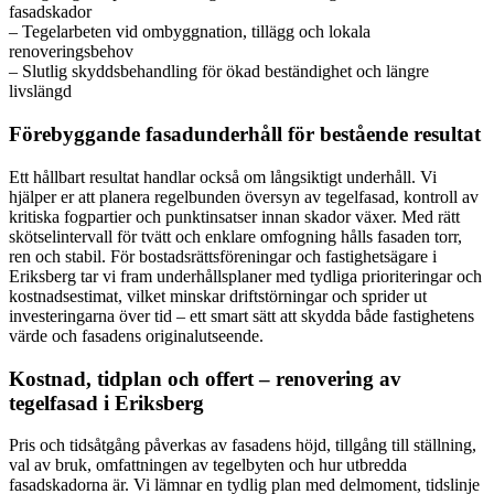
fasadskador
– Tegelarbeten vid ombyggnation, tillägg och lokala
renoveringsbehov
– Slutlig skyddsbehandling för ökad beständighet och längre
livslängd
Förebyggande fasadunderhåll för bestående resultat
Ett hållbart resultat handlar också om långsiktigt underhåll. Vi
hjälper er att planera regelbunden översyn av tegelfasad, kontroll av
kritiska fogpartier och punktinsatser innan skador växer. Med rätt
skötselintervall för tvätt och enklare omfogning hålls fasaden torr,
ren och stabil. För bostadsrättsföreningar och fastighetsägare i
Eriksberg tar vi fram underhållsplaner med tydliga prioriteringar och
kostnadsestimat, vilket minskar driftstörningar och sprider ut
investeringarna över tid – ett smart sätt att skydda både fastighetens
värde och fasadens originalutseende.
Kostnad, tidplan och offert – renovering av
tegelfasad i Eriksberg
Pris och tidsåtgång påverkas av fasadens höjd, tillgång till ställning,
val av bruk, omfattningen av tegelbyten och hur utbredda
fasadskadorna är. Vi lämnar en tydlig plan med delmoment, tidslinje