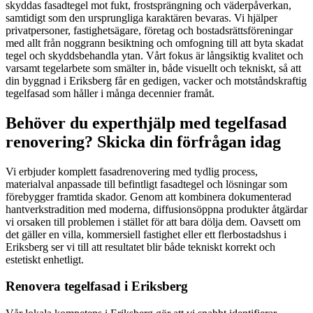
skyddas fasadtegel mot fukt, frostsprängning och väderpåverkan,
samtidigt som den ursprungliga karaktären bevaras. Vi hjälper
privatpersoner, fastighetsägare, företag och bostadsrättsföreningar
med allt från noggrann besiktning och omfogning till att byta skadat
tegel och skyddsbehandla ytan. Vårt fokus är långsiktig kvalitet och
varsamt tegelarbete som smälter in, både visuellt och tekniskt, så att
din byggnad i Eriksberg får en gedigen, vacker och motståndskraftig
tegelfasad som håller i många decennier framåt.
Behöver du experthjälp med tegelfasad
renovering? Skicka din förfrågan idag
Vi erbjuder komplett fasadrenovering med tydlig process,
materialval anpassade till befintligt fasadtegel och lösningar som
förebygger framtida skador. Genom att kombinera dokumenterad
hantverkstradition med moderna, diffusionsöppna produkter åtgärdar
vi orsaken till problemen i stället för att bara dölja dem. Oavsett om
det gäller en villa, kommersiell fastighet eller ett flerbostadshus i
Eriksberg ser vi till att resultatet blir både tekniskt korrekt och
estetiskt enhetligt.
Renovera tegelfasad i Eriksberg