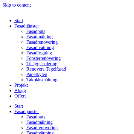
Skip to content
Start
Fasadtjänster
Fasadputs
Fasadmålning
Fasadrenovering
Fasadtvättning
Fasadfogning
Fönsterrenovering
Tilläggsisolering
Renovera Tegelfasad
Panelbyten
Takplåtsmålning
Projekt
Blogg
Offert
Start
Fasadtjänster
Fasadputs
Fasadmålning
Fasadrenovering
Fasadtvättning