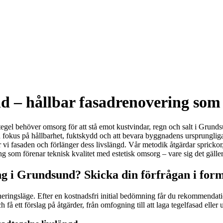
d – hållbar fasadrenovering som
dtegel behöver omsorg för att stå emot kustvindar, regn och salt i Grunds
 fokus på hållbarhet, fuktskydd och att bevara byggnadens ursprunglig
 vi fasaden och förlänger dess livslängd. Vår metodik åtgärdar sprickor
g som förenar teknisk kvalitet med estetisk omsorg – vare sig det gäller v
g i Grundsund? Skicka din förfrågan i for
eringsläge. Efter en kostnadsfri initial bedömning får du rekommendatione
å ett förslag på åtgärder, från omfogning till att laga tegelfasad eller