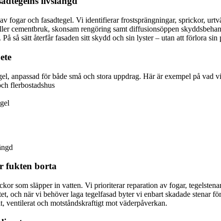
adtegelns livslängd
gar och fasadtegel. Vi identifierar frostsprängningar, sprickor, urtvät
eller cementbruk, skonsam rengöring samt diffusionsöppen skyddsbehandl
å så sätt återfår fasaden sitt skydd och sin lyster – utan att förlora sin 
ete
egel, anpassad för både små och stora uppdrag. Här är exempel på vad v
och flerbostadshus
egel
längd
r fukten borta
rickor som släpper in vatten. Vi prioriterar reparation av fogar, tegels
itet, och när vi behöver laga tegelfasad byter vi enbart skadade stenar f
ilt, ventilerat och motståndskraftigt mot väderpåverkan.