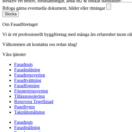
Beskriv ert behov, förutsättningar, antal m2 & önskat startdatum
Bifoga gärna eventuella dokument, bilder eller ritningar
Skicka
Om Fasadföretaget
Vi är ett professionellt byggföretag med många års erfarenhet inom olik
Välkommen att kontakta oss redan idag!
Våra tjänster
Fasadputs
Fasadmålning
Fasadrenovering
Fasadtvättning
Fasadfogning
Fönsterrenovering
Tilläggsisolering
Renovera Tegelfasad
Panelbyten
Takplåtsmålning
Fasadputs
Fasadmålning