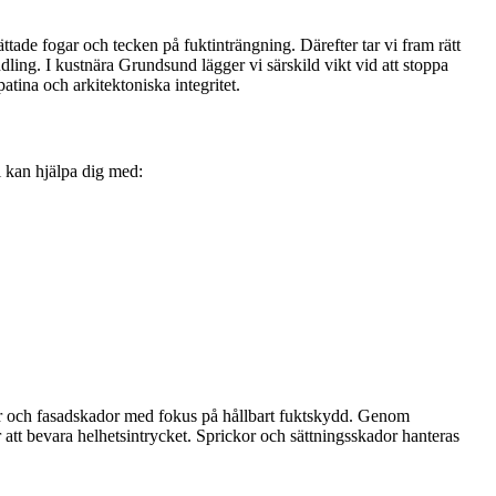
tade fogar och tecken på fuktinträngning. Därefter tar vi fram rätt
ing. I kustnära Grundsund lägger vi särskild vikt vid att stoppa
patina och arkitektoniska integritet.
i kan hjälpa dig med:
tenar och fasadskador med fokus på hållbart fuktskydd. Genom
ör att bevara helhetsintrycket. Sprickor och sättningsskador hanteras