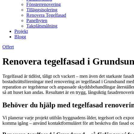
Fönsterrenovering
Tilläggsisolering
Renovera Tegelfasad
Panelbyten
Takplåtsmålning
Projekt
Blogg
Offert
Renovera tegelfasad i Grundsun
Tegelfasad är tidlöst, tåligt och vackert – men även det starkaste fasa
bostadsrättsföreningar med renovering av tegelfasad i Grundsund med
reparation av tegelstenar och anpassade skyddsbehandlingar återställer
så att huset kan andas. Resultatet är en trygg, långsiktig fasadrenoverin
Behöver du hjälp med tegelfasad renoverin
Vi planerar varje projekt utifrån byggnadens ålder, tegelsort och expon
komma igång – använd kontaktformuläret för att beskriva din fasad och f