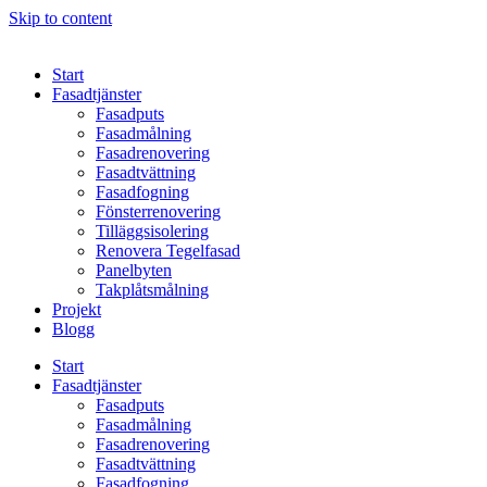
Skip to content
Start
Fasadtjänster
Fasadputs
Fasadmålning
Fasadrenovering
Fasadtvättning
Fasadfogning
Fönsterrenovering
Tilläggsisolering
Renovera Tegelfasad
Panelbyten
Takplåtsmålning
Projekt
Blogg
Start
Fasadtjänster
Fasadputs
Fasadmålning
Fasadrenovering
Fasadtvättning
Fasadfogning