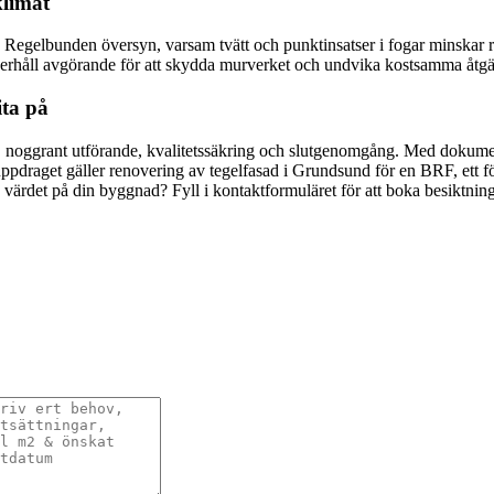
klimat
l. Regelbunden översyn, varsam tvätt och punktinsatser i fogar minskar r
derhåll avgörande för att skydda murverket och undvika kostsamma åtgä
ita på
hov, noggrant utförande, kvalitetssäkring och slutgenomgång. Med dokum
m uppdraget gäller renovering av tegelfasad i Grundsund för en BRF, ett för
a värdet på din byggnad? Fyll i kontaktformuläret för att boka besiktnin