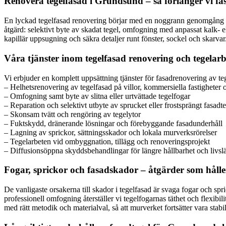
Renovera tegelfasad i Grundsund – så förlänger vi fas
En lyckad tegelfasad renovering börjar med en noggrann genomgång av fo
åtgärd: selektivt byte av skadat tegel, omfogning med anpassat kalk- 
kapillär uppsugning och säkra detaljer runt fönster, sockel och skarvar. P
Våra tjänster inom tegelfasad renovering och tegelarb
Vi erbjuder en komplett uppsättning tjänster för fasadrenovering av t
– Helhetsrenovering av tegelfasad på villor, kommersiella fastigheter 
– Omfogning samt byte av slitna eller urtvättade tegelfogar
– Reparation och selektivt utbyte av sprucket eller frostsprängt fasadt
– Skonsam tvätt och rengöring av tegelytor
– Fuktskydd, dränerande lösningar och förebyggande fasadunderhåll
– Lagning av sprickor, sättningsskador och lokala murverksrörelser
– Tegelarbeten vid ombyggnation, tillägg och renoveringsprojekt
– Diffusionsöppna skyddsbehandlingar för längre hållbarhet och livs
Fogar, sprickor och fasadskador – åtgärder som hålle
De vanligaste orsakerna till skador i tegelfasad är svaga fogar och sp
professionell omfogning återställer vi tegelfogarnas täthet och flexibil
med rätt metodik och materialval, så att murverket fortsätter vara stab