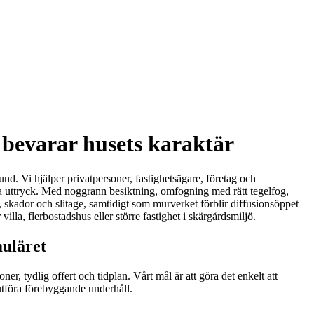
 bevarar husets karaktär
und. Vi hjälper privatpersoner, fastighetsägare, företag och
a uttryck. Med noggrann besiktning, omfogning med rätt tegelfog,
, skador och slitage, samtidigt som murverket förblir diffusionsöppet
illa, flerbostadshus eller större fastighet i skärgårdsmiljö.
muläret
r, tydlig offert och tidplan. Vårt mål är att göra det enkelt att
 utföra förebyggande underhåll.