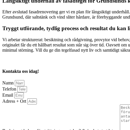
Långsiktigt underhåll av fasadtegel för Grundsunds 
Efter avslutad fasadrenovering ger vi en plan för långsiktigt underhål
Grundsund, där saltstänk och vind sliter hårdare, är förebyggande un
Tryggt utförande, tydlig process och resultat du kan l
Vi arbetar strukturerat: besiktning och rådgivning, provytor vid be
originalet får du ett hållbart resultat som står sig över tid. Oavsett o
minimal störning. Vill du ge din tegelfasad nytt liv och samtidigt säkr
Kontakta oss idag!
Namn
Telefon
Email
Adress + Ort