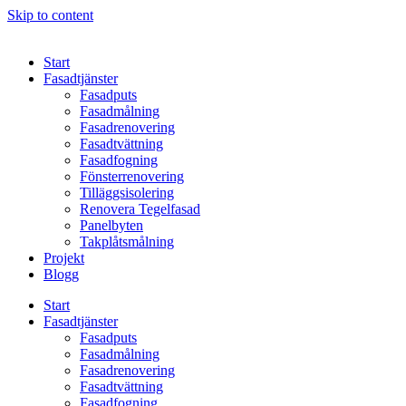
Skip to content
Start
Fasadtjänster
Fasadputs
Fasadmålning
Fasadrenovering
Fasadtvättning
Fasadfogning
Fönsterrenovering
Tilläggsisolering
Renovera Tegelfasad
Panelbyten
Takplåtsmålning
Projekt
Blogg
Start
Fasadtjänster
Fasadputs
Fasadmålning
Fasadrenovering
Fasadtvättning
Fasadfogning