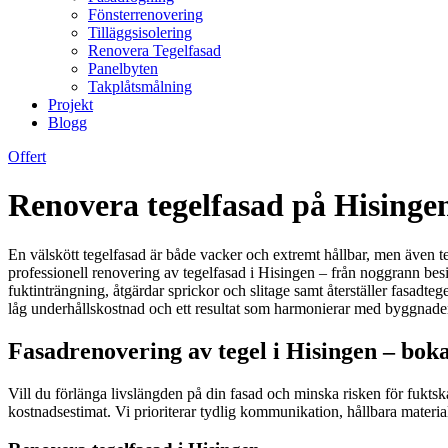
Fönsterrenovering
Tilläggsisolering
Renovera Tegelfasad
Panelbyten
Takplåtsmålning
Projekt
Blogg
Offert
Renovera tegelfasad på Hisinge
En välskött tegelfasad är både vacker och extremt hållbar, men även te
professionell renovering av tegelfasad i Hisingen – från noggrann bes
fuktinträngning, åtgärdar sprickor och slitage samt återställer fasadte
låg underhållskostnad och ett resultat som harmonierar med byggnadens a
Fasadrenovering av tegel i Hisingen – bok
Vill du förlänga livslängden på din fasad och minska risken för fukts
kostnadsestimat. Vi prioriterar tydlig kommunikation, hållbara materia