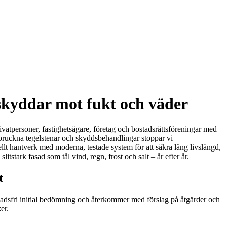
skyddar mot fukt och väder
ivatpersoner, fastighetsägare, företag och bostadsrättsföreningar med
 spruckna tegelstenar och skyddsbehandlingar stoppar vi
ellt hantverk med moderna, testade system för att säkra lång livslängd,
stark fasad som tål vind, regn, frost och salt – år efter år.
t
tnadsfri initial bedömning och återkommer med förslag på åtgärder och
er.