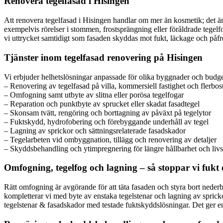
Renovera tegelfasad i Hisingen
Att renovera tegelfasad i Hisingen handlar om mer än kosmetik; det ä
exempelvis rörelser i stommen, frostsprängning eller föråldrade tegelf
vi uttrycket samtidigt som fasaden skyddas mot fukt, läckage och påfres
Tjänster inom tegelfasad renovering på Hisingen
Vi erbjuder helhetslösningar anpassade för olika byggnader och budge
– Renovering av tegelfasad på villa, kommersiell fastighet och flerbo
– Omfogning samt utbyte av slitna eller porösa tegelfogar
– Reparation och punktbyte av sprucket eller skadat fasadtegel
– Skonsam tvätt, rengöring och borttagning av påväxt på tegelytor
– Fuktskydd, hydrofobering och förebyggande underhåll av tegel
– Lagning av sprickor och sättningsrelaterade fasadskador
– Tegelarbeten vid ombyggnation, tillägg och renovering av detaljer
– Skyddsbehandling och ytimpregnering för längre hållbarhet och liv
Omfogning, tegelfog och lagning – så stoppar vi fukt 
Rätt omfogning är avgörande för att täta fasaden och styra bort neder
kompletterar vi med byte av enstaka tegelstenar och lagning av spricko
tegelstenar & fasadskador med testade fuktskyddslösningar. Det ger e