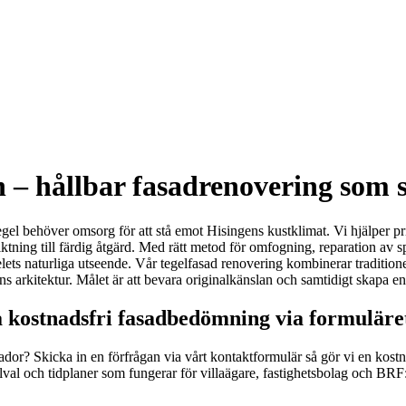
n – hållbar fasadrenovering som 
gel behöver omsorg för att stå emot Hisingens kustklimat. Vi hjälper pr
iktning till färdig åtgärd. Med rätt metod för omfogning, reparation av
gelets naturliga utseende. Vår tegelfasad renovering kombinerar tradition
rkitektur. Målet är att bevara originalkänslan och samtidigt skapa en slit
a kostnadsfri fasadbedömning via formuläre
kador? Skicka in en förfrågan via vårt kontaktformulär så gör vi en kos
lval och tidplaner som fungerar för villaägare, fastighetsbolag och BRF: