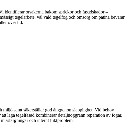
Vi identifierar orsakerna bakom sprickor och fasadskador –
ckmässigt tegelarbete, väl vald tegelfog och omsorg om patina bevarar
ler över tid.
och miljö samt säkerställer god ånggenomsläpplighet. Vid behov
 att laga tegelfasad kombinerar detaljnoggrann reparation av fogar,
 missfärgningar och internt fuktproblem.