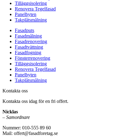
Tilläggsisolering
Renovera Tegelfasad
Panelbyten
Takplåtsmålning
Fasadputs
Fasadmålning
Fasadrenovering
Fasadtvättning
Fasadfogning
Fönsterrenovering
Tilläggsisolering
Renovera Tegelfasad
Panelbyten
Takplåtsmålning
Kontakta oss
Kontakta oss idag för en fri offert.
Nicklas
–
Samordnare
Nummer: 010-555 89 60
Mail: offert@fasadforetag.se