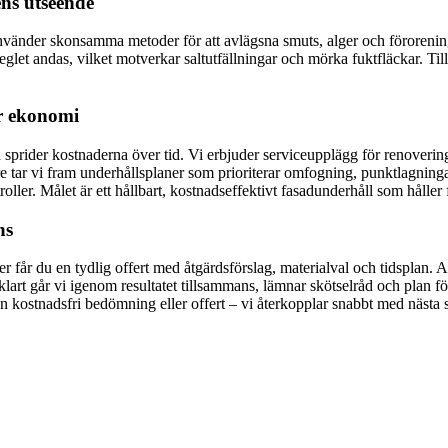
ns utseende
änder skonsamma metoder för att avlägsna smuts, alger och föroreningar
let andas, vilket motverkar saltutfällningar och mörka fuktfläckar. Til
ar ekonomi
ch sprider kostnaderna över tid. Vi erbjuder serviceupplägg för renove
r vi fram underhållsplaner som prioriterar omfogning, punktlagningar o
ller. Målet är ett hållbart, kostnadseffektivt fasadunderhåll som håller f
ns
får du en tydlig offert med åtgärdsförslag, materialval och tidsplan. A
lart går vi igenom resultatet tillsammans, lämnar skötselråd och plan f
 kostnadsfri bedömning eller offert – vi återkopplar snabbt med nästa s