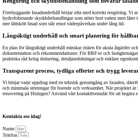
Rengöring och skyddsbehandling som bevarar fasade
Förebyggande fasadunderhåll börjar ofta med korrekt rengöring. Vi anv
hydrofoberande skyddsbehandlingar som stöter bort vatten men låter teg
mer lättskött fasad som står emot väderpåverkan under lång tid.
Långsiktigt underhåll och smart planering för hållb
En plan för långsiktigt underhåll minskar risken för akuta åtgärder o
dokumentation och rekommendationer. För BRF:er och fastighetsägare ta
praktiska råd kring dränering, detaljanslutningar och enklare egenkontro
Transparent process, tydliga offerter och trygg levera
Vi börjar varje uppdrag med en teknisk genomgång av fasaden, därefter 
och minimala störningar för boende och verksamhet. När projektet är k
renovering på Hisingen? Använd vårt kontaktformulär för att begära en
Kontakta oss idag!
Namn
Telefon