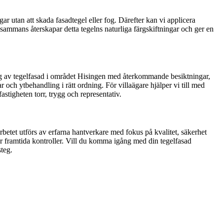
 utan att skada fasadtegel eller fog. Därefter kan vi applicera
lsammans återskapar detta tegelns naturliga färgskiftningar och ger en
ring av tegelfasad i området Hisingen med återkommande besiktningar,
ch ytbehandling i rätt ordning. För villaägare hjälper vi till med
astigheten torr, trygg och representativ.
rbetet utförs av erfarna hantverkare med fokus på kvalitet, säkerhet
ör framtida kontroller. Vill du komma igång med din tegelfasad
teg.