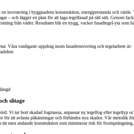
r en investering i byggnadens konstruktion, energiprestanda och värde. 
ogar – och lägger en plan för att laga tegelfasad på rätt sätt. Genom fa
tning från väder. Resultatet blir en trygg, vacker fasadtegel-yta som hål
tar. Våra vanligaste uppdrag inom fasadrenovering och tegelarbete är:
stadshus
slängd
och slitage
börd. Vi tar bort skadad fogmassa, anpassar ny tegelfog efter tegeltyp 
r för att avlasta påkänningar och förhindra nya skador. Vår metodik för
n tät men andande konstruktion som minimerar risk för frostsprängning,