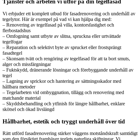
Tjänster och arbeten vi utför på din tegelfasad
Vi erbjuder ett komplett utbud för fasadrenovering och underhåll av
tegelytor. Här är exempel på vad vi kan hjälpa dig med:
– Renovering av tegelfasad på villa, kontorsfastighet och
flerbostadshus
– Omfogning samt utbyte av slitna, spruckna eller urtvättade
tegelfogar
– Reparation och selektivt byte av sprucket eller frostsprängt
fasadtegel
– Skonsam tvätt och rengöring av tegelfasad för att ta bort smuts,
alger och missfärgningar
– Fuktskydd, dränerande lösningar och förebyggande underhåll av
tegel
– Lagning av sprickor och hantering av sättningsskador med
hållbara metoder
– Tegelarbeten vid ombyggnation, tillägg och renovering med
matchande material
– Skyddsbehandling och ytfinish för längre hållbarhet, enklare
skötsel och ökad livslängd
Hållbarhet, estetik och tryggt underhåll över tid
Rätt utförd fasadrenovering stärker väggens motståndskraft samtidigt
som den försiktigt framhäver teglets naturliga skiftningar. Vi