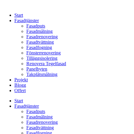
Skip
to
Start
content
Fasadtjänster
Fasadputs
Fasadmålning
Fasadrenovering
Fasadtvättning
Fasadfogning
Fönsterrenovering
Tilläggsisolering
Renovera Tegelfasad
Panelbyten
Takplåtsmålning
Projekt
Blogg
Offert
Start
Fasadtjänster
Fasadputs
Fasadmålning
Fasadrenovering
Fasadtvättning
Fasadfogning