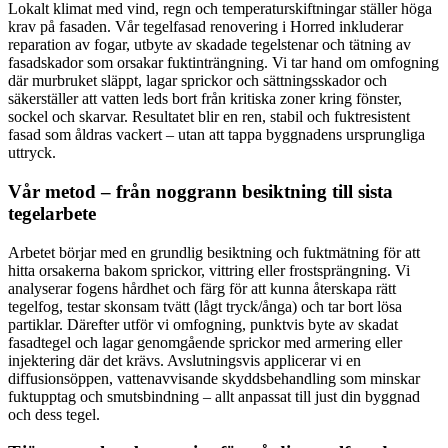
Lokalt klimat med vind, regn och temperaturskiftningar ställer höga
krav på fasaden. Vår tegelfasad renovering i Horred inkluderar
reparation av fogar, utbyte av skadade tegelstenar och tätning av
fasadskador som orsakar fuktinträngning. Vi tar hand om omfogning
där murbruket släppt, lagar sprickor och sättningsskador och
säkerställer att vatten leds bort från kritiska zoner kring fönster,
sockel och skarvar. Resultatet blir en ren, stabil och fuktresistent
fasad som åldras vackert – utan att tappa byggnadens ursprungliga
uttryck.
Vår metod – från noggrann besiktning till sista
tegelarbete
Arbetet börjar med en grundlig besiktning och fuktmätning för att
hitta orsakerna bakom sprickor, vittring eller frostsprängning. Vi
analyserar fogens hårdhet och färg för att kunna återskapa rätt
tegelfog, testar skonsam tvätt (lågt tryck/ånga) och tar bort lösa
partiklar. Därefter utför vi omfogning, punktvis byte av skadat
fasadtegel och lagar genomgående sprickor med armering eller
injektering där det krävs. Avslutningsvis applicerar vi en
diffusionsöppen, vattenavvisande skyddsbehandling som minskar
fuktupptag och smutsbindning – allt anpassat till just din byggnad
och dess tegel.