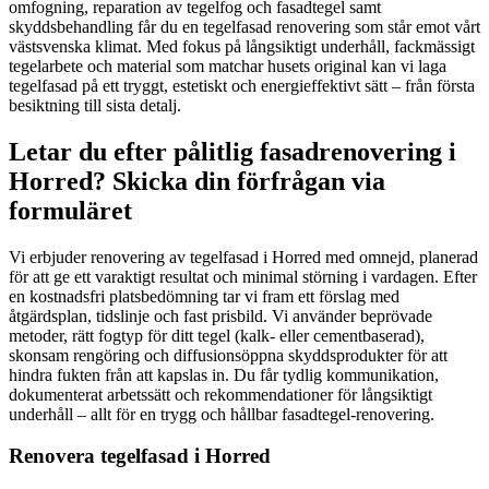
omfogning, reparation av tegelfog och fasadtegel samt
skyddsbehandling får du en tegelfasad renovering som står emot vårt
västsvenska klimat. Med fokus på långsiktigt underhåll, fackmässigt
tegelarbete och material som matchar husets original kan vi laga
tegelfasad på ett tryggt, estetiskt och energieffektivt sätt – från första
besiktning till sista detalj.
Letar du efter pålitlig fasadrenovering i
Horred? Skicka din förfrågan via
formuläret
Vi erbjuder renovering av tegelfasad i Horred med omnejd, planerad
för att ge ett varaktigt resultat och minimal störning i vardagen. Efter
en kostnadsfri platsbedömning tar vi fram ett förslag med
åtgärdsplan, tidslinje och fast prisbild. Vi använder beprövade
metoder, rätt fogtyp för ditt tegel (kalk- eller cementbaserad),
skonsam rengöring och diffusionsöppna skyddsprodukter för att
hindra fukten från att kapslas in. Du får tydlig kommunikation,
dokumenterat arbetssätt och rekommendationer för långsiktigt
underhåll – allt för en trygg och hållbar fasadtegel-renovering.
Renovera tegelfasad i Horred