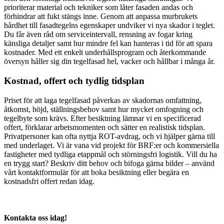
prioriterar material och tekniker som låter fasaden andas och
förhindrar att fukt stängs inne. Genom att anpassa murbrukets
hårdhet till fasadtegelns egenskaper undviker vi nya skador i teglet.
Du får även råd om serviceintervall, rensning av fogar kring
känsliga detaljer samt hur mindre fel kan hanteras i tid för att spara
kostnader. Med ett enkelt underhållsprogram och återkommande
översyn håller sig din tegelfasad hel, vacker och hållbar i många år.
Kostnad, offert och tydlig tidsplan
Priset för att laga tegelfasad påverkas av skadornas omfattning,
åtkomst, höjd, ställningsbehov samt hur mycket omfogning och
tegelbyte som krävs. Efter besiktning lämnar vi en specificerad
offert, förklarar arbetsmomenten och sätter en realistisk tidsplan.
Privatpersoner kan ofta nyttja ROT-avdrag, och vi hjälper gärna till
med underlaget. Vi är vana vid projekt för BRF:er och kommersiella
fastigheter med tydliga etappmål och störningsfri logistik. Vill du ha
en trygg start? Beskriv ditt behov och bifoga gärna bilder – använd
vårt kontaktformulär för att boka besiktning eller begära en
kostnadsfri offert redan idag.
Kontakta oss idag!