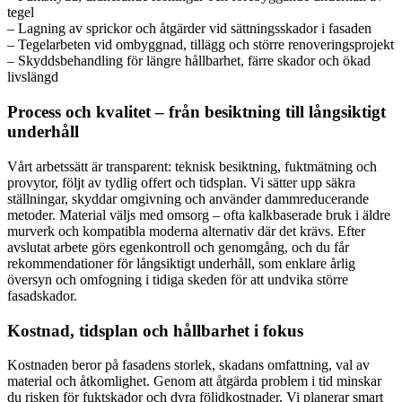
tegel
– Lagning av sprickor och åtgärder vid sättningsskador i fasaden
– Tegelarbeten vid ombyggnad, tillägg och större renoveringsprojekt
– Skyddsbehandling för längre hållbarhet, färre skador och ökad
livslängd
Process och kvalitet – från besiktning till långsiktigt
underhåll
Vårt arbetssätt är transparent: teknisk besiktning, fuktmätning och
provytor, följt av tydlig offert och tidsplan. Vi sätter upp säkra
ställningar, skyddar omgivning och använder dammreducerande
metoder. Material väljs med omsorg – ofta kalkbaserade bruk i äldre
murverk och kompatibla moderna alternativ där det krävs. Efter
avslutat arbete görs egenkontroll och genomgång, och du får
rekommendationer för långsiktigt underhåll, som enklare årlig
översyn och omfogning i tidiga skeden för att undvika större
fasadskador.
Kostnad, tidsplan och hållbarhet i fokus
Kostnaden beror på fasadens storlek, skadans omfattning, val av
material och åtkomlighet. Genom att åtgärda problem i tid minskar
du risken för fuktskador och dyra följdkostnader. Vi planerar smart