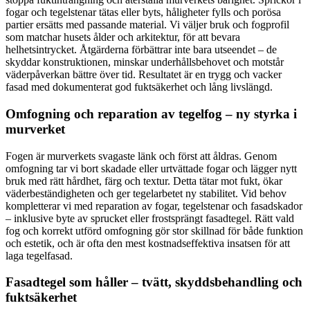
fogar och tegelstenar tätas eller byts, håligheter fylls och porösa
partier ersätts med passande material. Vi väljer bruk och fogprofil
som matchar husets ålder och arkitektur, för att bevara
helhetsintrycket. Åtgärderna förbättrar inte bara utseendet – de
skyddar konstruktionen, minskar underhållsbehovet och motstår
väderpåverkan bättre över tid. Resultatet är en trygg och vacker
fasad med dokumenterat god fuktsäkerhet och lång livslängd.
Omfogning och reparation av tegelfog – ny styrka i
murverket
Fogen är murverkets svagaste länk och först att åldras. Genom
omfogning tar vi bort skadade eller urtvättade fogar och lägger nytt
bruk med rätt hårdhet, färg och textur. Detta tätar mot fukt, ökar
väderbeständigheten och ger tegelarbetet ny stabilitet. Vid behov
kompletterar vi med reparation av fogar, tegelstenar och fasadskador
– inklusive byte av sprucket eller frostsprängt fasadtegel. Rätt vald
fog och korrekt utförd omfogning gör stor skillnad för både funktion
och estetik, och är ofta den mest kostnadseffektiva insatsen för att
laga tegelfasad.
Fasadtegel som håller – tvätt, skyddsbehandling och
fuktsäkerhet