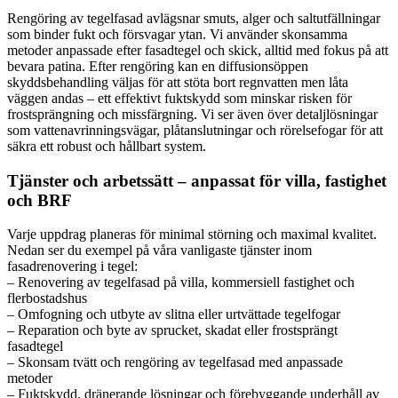
Rengöring av tegelfasad avlägsnar smuts, alger och saltutfällningar
som binder fukt och försvagar ytan. Vi använder skonsamma
metoder anpassade efter fasadtegel och skick, alltid med fokus på att
bevara patina. Efter rengöring kan en diffusionsöppen
skyddsbehandling väljas för att stöta bort regnvatten men låta
väggen andas – ett effektivt fuktskydd som minskar risken för
frostsprängning och missfärgning. Vi ser även över detaljlösningar
som vattenavrinningsvägar, plåtanslutningar och rörelsefogar för att
säkra ett robust och hållbart system.
Tjänster och arbetssätt – anpassat för villa, fastighet
och BRF
Varje uppdrag planeras för minimal störning och maximal kvalitet.
Nedan ser du exempel på våra vanligaste tjänster inom
fasadrenovering i tegel:
– Renovering av tegelfasad på villa, kommersiell fastighet och
flerbostadshus
– Omfogning och utbyte av slitna eller urtvättade tegelfogar
– Reparation och byte av sprucket, skadat eller frostsprängt
fasadtegel
– Skonsam tvätt och rengöring av tegelfasad med anpassade
metoder
– Fuktskydd, dränerande lösningar och förebyggande underhåll av