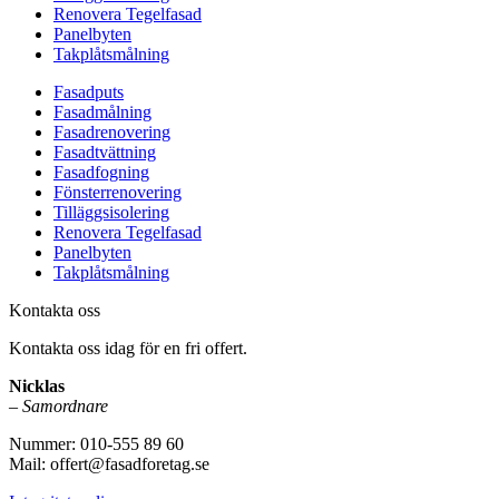
Renovera Tegelfasad
Panelbyten
Takplåtsmålning
Fasadputs
Fasadmålning
Fasadrenovering
Fasadtvättning
Fasadfogning
Fönsterrenovering
Tilläggsisolering
Renovera Tegelfasad
Panelbyten
Takplåtsmålning
Kontakta oss
Kontakta oss idag för en fri offert.
Nicklas
–
Samordnare
Nummer: 010-555 89 60
Mail: offert@fasadforetag.se