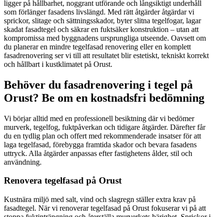
ligger på hållbarhet, noggrant utförande och långsiktigt underhåll
som förlänger fasadens livslängd. Med rätt åtgärder åtgärdar vi
sprickor, slitage och sättningsskador, byter slitna tegelfogar, lagar
skadat fasadtegel och säkrar en fuktsäker konstruktion – utan att
kompromissa med byggnadens ursprungliga utseende. Oavsett om
du planerar en mindre tegelfasad renovering eller en komplett
fasadrenovering ser vi till att resultatet blir estetiskt, tekniskt korrekt
och hållbart i kustklimatet på Orust.
Behöver du fasadrenovering i tegel på
Orust? Be om en kostnadsfri bedömning
Vi börjar alltid med en professionell besiktning där vi bedömer
murverk, tegelfog, fuktpåverkan och tidigare åtgärder. Därefter får
du en tydlig plan och offert med rekommenderade insatser för att
laga tegelfasad, förebygga framtida skador och bevara fasadens
uttryck. Alla åtgärder anpassas efter fastighetens ålder, stil och
användning.
Renovera tegelfasad på Orust
Kustnära miljö med salt, vind och slagregn ställer extra krav på
fasadtegel. När vi renoverar tegelfasad på Orust fokuserar vi på att
stoppa fuktinträngning och återställa murverkets bärighet. Sprickor i