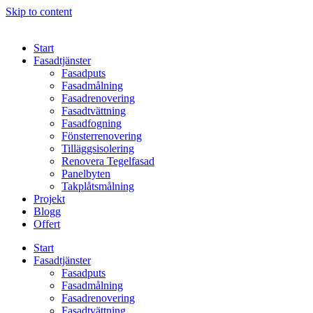
Skip to content
Start
Fasadtjänster
Fasadputs
Fasadmålning
Fasadrenovering
Fasadtvättning
Fasadfogning
Fönsterrenovering
Tilläggsisolering
Renovera Tegelfasad
Panelbyten
Takplåtsmålning
Projekt
Blogg
Offert
Start
Fasadtjänster
Fasadputs
Fasadmålning
Fasadrenovering
Fasadtvättning