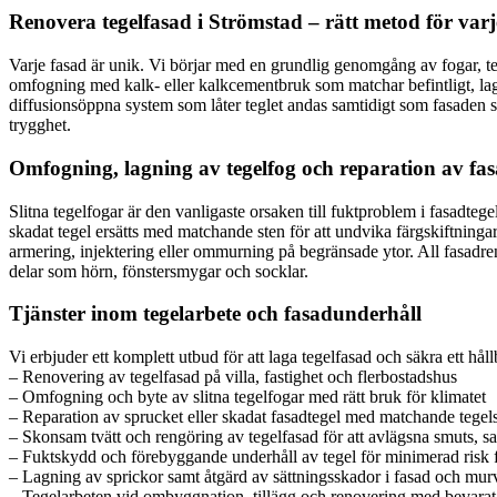
Renovera tegelfasad i Strömstad – rätt metod för va
Varje fasad är unik. Vi börjar med en grundlig genomgång av fogar, tegel
omfogning med kalk- eller kalkcementbruk som matchar befintligt, lagn
diffusionsöppna system som låter teglet andas samtidigt som fasaden sk
trygghet.
Omfogning, lagning av tegelfog och reparation av fa
Slitna tegelfogar är den vanligaste orsaken till fuktproblem i fasadtegel
skadat tegel ersätts med matchande sten för att undvika färgskiftninga
armering, injektering eller ommurning på begränsade ytor. All fasadreno
delar som hörn, fönstersmygar och socklar.
Tjänster inom tegelarbete och fasadunderhåll
Vi erbjuder ett komplett utbud för att laga tegelfasad och säkra ett hål
– Renovering av tegelfasad på villa, fastighet och flerbostadshus
– Omfogning och byte av slitna tegelfogar med rätt bruk för klimatet
– Reparation av sprucket eller skadat fasadtegel med matchande tegel
– Skonsam tvätt och rengöring av tegelfasad för att avlägsna smuts, sa
– Fuktskydd och förebyggande underhåll av tegel för minimerad risk 
– Lagning av sprickor samt åtgärd av sättningsskador i fasad och mur
– Tegelarbeten vid ombyggnation, tillägg och renovering med bevarat