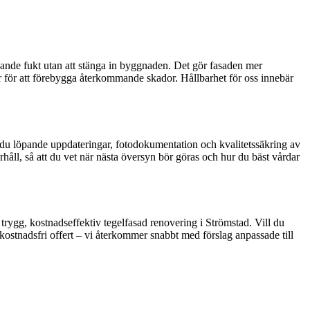
gande fukt utan att stänga in byggnaden. Det gör fasaden mer
ar för att förebygga återkommande skador. Hållbarhet för oss innebär
r du löpande uppdateringar, fotodokumentation och kvalitetssäkring av
håll, så att du vet när nästa översyn bör göras och hur du bäst vårdar
n trygg, kostnadseffektiv tegelfasad renovering i Strömstad. Vill du
kostnadsfri offert – vi återkommer snabbt med förslag anpassade till