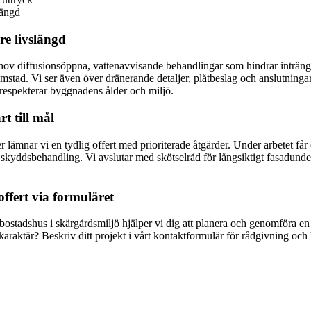
längd
re livslängd
behov diffusionsöppna, vattenavvisande behandlingar som hindrar inträn
ömstad. Vi ser även över dränerande detaljer, plåtbeslag och anslutning
respekterar byggnadens ålder och miljö.
rt till mål
 lämnar vi en tydlig offert med prioriterade åtgärder. Under arbetet få
skyddsbehandling. Vi avslutar med skötselråd för långsiktigt fasadunder
offert via formuläret
lerbostadshus i skärgårdsmiljö hjälper vi dig att planera och genomföra e
raktär? Beskriv ditt projekt i vårt kontaktformulär för rådgivning och 