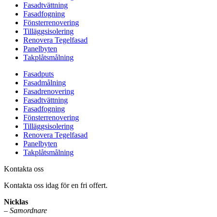
Fasadtvättning
Fasadfogning
Fönsterrenovering
Tilläggsisolering
Renovera Tegelfasad
Panelbyten
Takplåtsmålning
Fasadputs
Fasadmålning
Fasadrenovering
Fasadtvättning
Fasadfogning
Fönsterrenovering
Tilläggsisolering
Renovera Tegelfasad
Panelbyten
Takplåtsmålning
Kontakta oss
Kontakta oss idag för en fri offert.
Nicklas
–
Samordnare