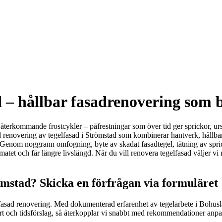
 – hållbar fasadrenovering som 
ch återkommande frostcykler – påfrestningar som över tid ger sprickor, ur
d renovering av tegelfasad i Strömstad som kombinerar hantverk, hållbar
 Genom noggrann omfogning, byte av skadat fasadtegel, tätning av spric
matet och får längre livslängd. När du vill renovera tegelfasad väljer vi 
ömstad? Skicka en förfrågan via formuläret
elfasad renovering. Med dokumenterad erfarenhet av tegelarbete i Bohusl
ert och tidsförslag, så återkopplar vi snabbt med rekommendationer anpa