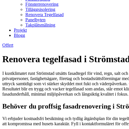
Fönsterrenovering
Tilläggsisolering
Renovera Tegelfasad
Panelbyten
Takplåtsmålning
Projekt
Blogg
Offert
Renovera tegelfasad i Strömstad
I kustklimatet runt Strömstad utsätts fasadtegel för vind, regn, salt o
privatpersoner, fastighetsägare, företag och bostadsrättsföreningar me
uttryck samtidigt som vi stärker skyddet mot fukt och väderpåverkan.
Resultatet blir en trygg och vacker tegelfasad som andas, står emot kli
fasadunderhåll, minimal miljöpåverkan och långsiktig kvalitet i fokus.
Behöver du proffsig fasadrenovering i Str
Vi erbjuder kostnadsfri besiktning och tydlig åtgärdsplan för din teg
att kompromissa med husets karaktär. Fyll i kontaktformuläret för off