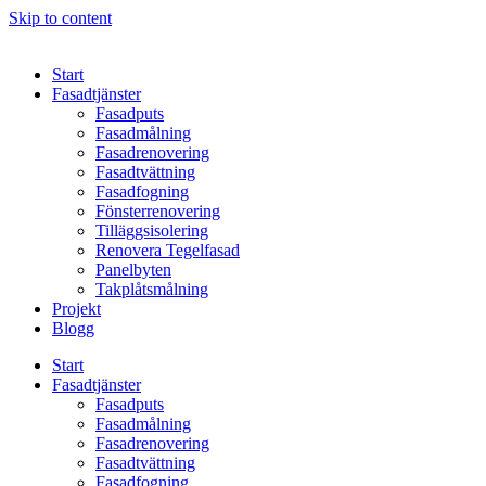
Skip to content
Start
Fasadtjänster
Fasadputs
Fasadmålning
Fasadrenovering
Fasadtvättning
Fasadfogning
Fönsterrenovering
Tilläggsisolering
Renovera Tegelfasad
Panelbyten
Takplåtsmålning
Projekt
Blogg
Start
Fasadtjänster
Fasadputs
Fasadmålning
Fasadrenovering
Fasadtvättning
Fasadfogning