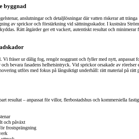
rje byggnad
stenar, anslutningar och detaljlösningar där vatten riskerar att tränga i
ing av sprickor och förstärkning vid sättningsskador. I kustnära Ströms
yddas. Rätt åtgärder ger ett vackert, autentiskt resultat och minimerar
sadskador
. Vi fräser ur dålig fog, rengör noggrant och fyller med nytt, anpassat fo
r och bevara fasadens helhetsintryck. Vid sprickor orsakade av rörelser e
vering utförs med fokus på långsiktigt underhåll: rätt material på rätt 
lbart resultat – anpassat för villor, flerbostadshus och kommersiella fas
stenar
lt och påväxt
för frostsprängning
verk
 uttryck