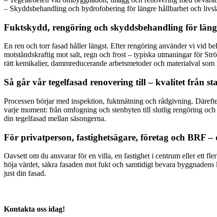
– Skyddsbehandling och hydrofobering för längre hållbarhet och livs
Fuktskydd, rengöring och skyddsbehandling för läng
En ren och torr fasad håller längst. Efter rengöring använder vi vid 
motståndskraftig mot salt, regn och frost – typiska utmaningar för Str
rätt kemikalier, dammreducerande arbetsmetoder och materialval som 
Så går vår tegelfasad renovering till – kvalitet från sta
Processen börjar med inspektion, fuktmätning och rådgivning. Därefter
varje moment: från omfogning och stenbyten till slutlig rengöring och 
din tegelfasad mellan säsongerna.
För privatperson, fastighetsägare, företag och BRF – 
Oavsett om du ansvarar för en villa, en fastighet i centrum eller ett f
höja värdet, säkra fasaden mot fukt och samtidigt bevara byggnadens ka
just din fasad.
Kontakta oss idag!