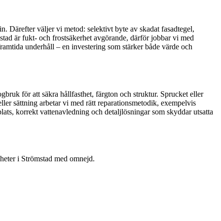
n. Därefter väljer vi metod: selektivt byte av skadat fasadtegel,
tad är fukt- och frostsäkerhet avgörande, därför jobbar vi med
 framtida underhåll – en investering som stärker både värde och
gbruk för att säkra hållfasthet, färgton och struktur. Sprucket eller
ller sättning arbetar vi med rätt reparationsmetodik, exempelvis
plats, korrekt vattenavledning och detaljlösningar som skyddar utsatta
tigheter i Strömstad med omnejd.