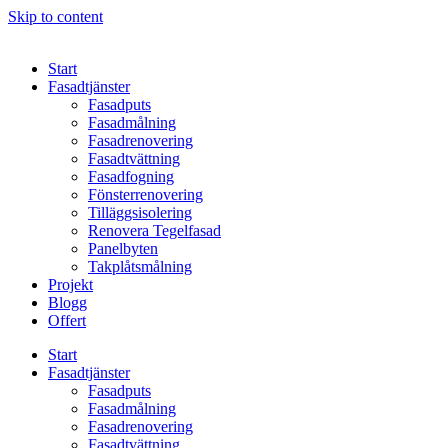
Skip to content
Start
Fasadtjänster
Fasadputs
Fasadmålning
Fasadrenovering
Fasadtvättning
Fasadfogning
Fönsterrenovering
Tilläggsisolering
Renovera Tegelfasad
Panelbyten
Takplåtsmålning
Projekt
Blogg
Offert
Start
Fasadtjänster
Fasadputs
Fasadmålning
Fasadrenovering
Fasadtvättning