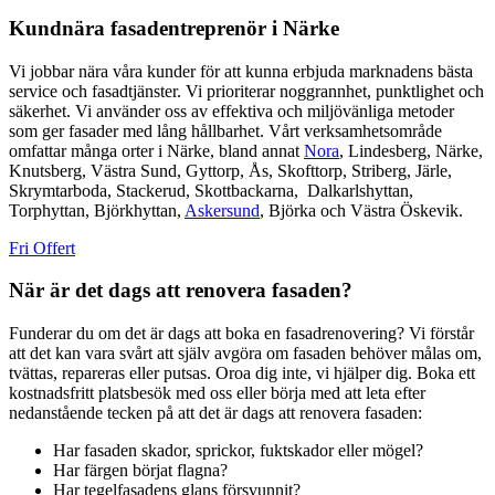
Kundnära fasadentreprenör i Närke
Vi jobbar nära våra kunder för att kunna erbjuda marknadens bästa
service och fasadtjänster. Vi prioriterar noggrannhet, punktlighet och
säkerhet. Vi använder oss av effektiva och miljövänliga metoder
som ger fasader med lång hållbarhet. Vårt verksamhetsområde
omfattar många orter i Närke, bland annat
Nora
, Lindesberg, Närke,
Knutsberg, Västra Sund, Gyttorp, Ås, Skofttorp, Striberg, Järle,
Skrymtarboda, Stackerud, Skottbackarna, Dalkarlshyttan,
Torphyttan, Björkhyttan,
Askersund
, Björka och Västra Öskevik.
Fri Offert
När är det dags att renovera fasaden?
Funderar du om det är dags att boka en fasadrenovering? Vi förstår
att det kan vara svårt att själv avgöra om fasaden behöver målas om,
tvättas, repareras eller putsas. Oroa dig inte, vi hjälper dig. Boka ett
kostnadsfritt platsbesök med oss eller börja med att leta efter
nedanstående tecken på att det är dags att renovera fasaden:
Har fasaden skador, sprickor, fuktskador eller mögel?
Har färgen börjat flagna?
Har tegelfasadens glans försvunnit?