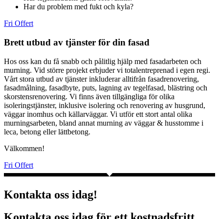
Har du problem med fukt och kyla?
Fri Offert
Brett utbud av tjänster för din fasad
Hos oss kan du få snabb och pålitlig hjälp med fasadarbeten och
murning. Vid större projekt erbjuder vi totalentreprenad i egen regi.
Vårt stora utbud av tjänster inkluderar alltifrån fasadrenovering,
fasadmålning, fasadbyte, puts, lagning av tegelfasad, blästring och
skorstensrenovering. Vi finns även tillgängliga för olika
isoleringstjänster, inklusive isolering och renovering av husgrund,
väggar inomhus och källarväggar. Vi utför ett stort antal olika
murningsarbeten, bland annat murning av väggar & husstomme i
leca, betong eller lättbetong.
Välkommen!
Fri Offert
Kontakta oss idag!
Kontakta oss idag för ett kostnadsfritt