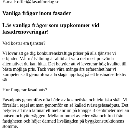
E-mail: offert@fasadforetag.se
Vanliga frågor inom fasader
Läs vanliga frågor som uppkommer vid
fasadrenoveringar!
Vad kostar era tjänster?
Vi lovar att ge dig konkurrenskraftiga priser på alla tjänster vi
erbjuder. Vår målsättning är alltid att vara det mest prisvärda
alternativet du kan hitta. Det betyder att vi levererar hög kvalitet till
bästa möjliga pris. Tack vare våra många års erfarenhet har vi
kompetens att genomföra alla slags uppdrag på ett kostnadseffektivt
sätt.
Hur fungerar fasadputs?
Fasadputs genomförs ofta både av kosmetiska och tekniska skäl. Vi
föreslår i regel att man genomför en så kallad tvåstegsfasadputs. Det
betyder att man lämnar ett mellanrum på knappa 3 centimeter mellan
putsen och ytterväggen. Mellanrummet avleder väta och fukt från
fastigheten och höjer därmed livslängden på byggkonstruktionens
stomme.