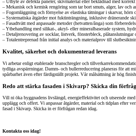
– Utbyte av defekta paneler, skivmaterial eller beklädnad med korrek
– Mekanisk och kemisk rengöring som tar bort smuts, alger, lav och a
– Fogomläggning och förnyelse av elastiska tätningar i skarvar, hörn 
– Systematiska åtgärder mot fuktinträngning, inklusive dränerande ski
– Fasadtvätt med anpassade metoder (hetvatten/ånga) som förberedelse
– Ytbehandling med silikat-, akryl- eller mineralbaserade system, hy
– Detaljrenovering av socklar, listverk, fönsterbleck, plåtanslutningar
– Totalentreprenad från initial analys och materialprov till slutbesik
Kvalitet, säkerhet och dokumenterad leverans
Vi arbetar enligt etablerade branschregler och tillverkarrekommendati
tydliga avspärrningar. Damm- och bullerreducering planeras för att m
spårbarhet även efter färdigställt projekt. Vår målsättning är hög finish
Redo att stärka fasaden i Skivarp? Skicka din förfrå
Vill ni öka byggnadens livslängd, energieffektivitet och utseende med
upplägg och offert. Vi anpassar åtgärder, material och tidplan efter verk
fasad i Skivarp. Skicka in er förfrågan redan idag.
Kontakta oss idag!