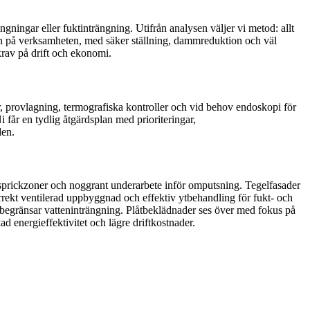
ngningar eller fuktinträngning. Utifrån analysen väljer vi metod: allt
kan på verksamheten, med säker ställning, dammreduktion och väl
 krav på drift och ekonomi.
r, provlagning, termografiska kontroller och vid behov endoskopi för
i får en tydlig åtgärdsplan med prioriteringar,
den.
 sprickzoner och noggrant underarbete inför omputsning. Tegelfasader
orrekt ventilerad uppbyggnad och effektiv ytbehandling för fukt- och
begränsar vatteninträngning. Plåtbeklädnader ses över med fokus på
d energieffektivitet och lägre driftkostnader.