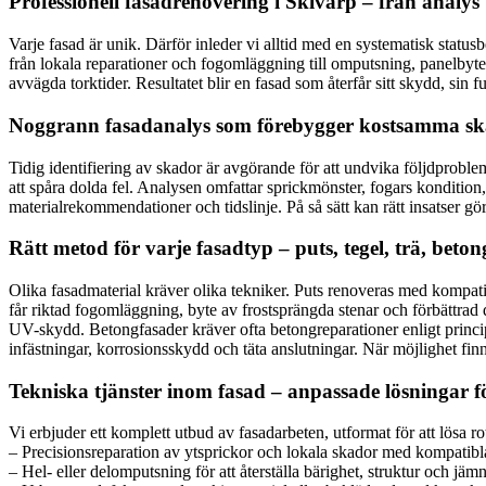
Professionell fasadrenovering i Skivarp – från analys ti
Varje fasad är unik. Därför inleder vi alltid med en systematisk status
från lokala reparationer och fogomläggning till omputsning, panelbyt
avvägda torktider. Resultatet blir en fasad som återfår sitt skydd, sin 
Noggrann fasadanalys som förebygger kostsamma s
Tidig identifiering av skador är avgörande för att undvika följdprobl
att spåra dolda fel. Analysen omfattar sprickmönster, fogars kondition,
materialrekommendationer och tidslinje. På så sätt kan rätt insatser gör
Rätt metod för varje fasadtyp – puts, tegel, trä, beton
Olika fasadmaterial kräver olika tekniker. Puts renoveras med kompat
får riktad fogomläggning, byte av frostsprängda stenar och förbättrad 
UV-skydd. Betongfasader kräver ofta betongreparationer enligt princ
infästningar, korrosionsskydd och täta anslutningar. När möjlighet finn
Tekniska tjänster inom fasad – anpassade lösningar 
Vi erbjuder ett komplett utbud av fasadarbeten, utformat för att lösa ro
– Precisionsreparation av ytsprickor och lokala skador med kompatib
– Hel- eller delomputsning för att återställa bärighet, struktur och jämn f