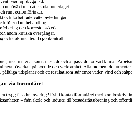
t ventilerad uppbyggnad.
nnan påväxt utan att skada underlaget.
och runt genomföringar.
kt och förbättrade vattenavledningar.
 inför vidare behandling.
drofobering och korrosionsskydd.
 och andra kritiska övergångar.
tning och dokumenterad egenkontroll.
oner, med material som är testade och anpassade för vårt klimat. Arbetsm
inimera påverkan på boende och verksamhet. Alla moment dokumenteras g
, pålitliga tidsplaner och ett resultat som står emot väder, vind och salt
gan via formuläret
 en trygg fasadrenovering? Fyll i kontaktformuläret med kort beskrivni
samheten – från skola och industri till bostadsrättsförening och offentlig