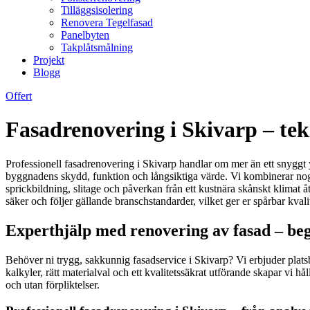
Tilläggsisolering
Renovera Tegelfasad
Panelbyten
Takplåtsmålning
Projekt
Blogg
Offert
Fasadrenovering i Skivarp – tekn
Professionell fasadrenovering i Skivarp handlar om mer än ett snyggt y
byggnadens skydd, funktion och långsiktiga värde. Vi kombinerar noggr
sprickbildning, slitage och påverkan från ett kustnära skånskt klimat å
säker och följer gällande branschstandarder, vilket ger er spårbar kvalite
Experthjälp med renovering av fasad – beg
Behöver ni trygg, sakkunnig fasadservice i Skivarp? Vi erbjuder plat
kalkyler, rätt materialval och ett kvalitetssäkrat utförande skapar vi h
och utan förpliktelser.