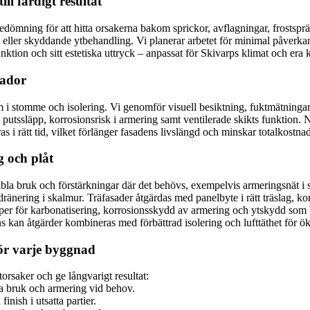
ll färdigt resultat
bedömning för att hitta orsakerna bakom sprickor, avflagningar, frostsprä
e eller skyddande ytbehandling. Vi planerar arbetet för minimal påver
funktion och sitt estetiska uttryck – anpassat för Skivarps klimat och era
kador
em i stomme och isolering. Vi genomför visuell besiktning, fuktmätninga
 putssläpp, korrosionsrisk i armering samt ventilerade skikts funktion. N
as i rätt tid, vilket förlänger fasadens livslängd och minskar totalkostna
g och plåt
ibla bruk och förstärkningar där det behövs, exempelvis armeringsnät i
dränering i skalmur. Träfasader åtgärdas med panelbyte i rätt träslag, k
iper för karbonatisering, korrosionsskydd av armering och ytskydd som 
s kan åtgärder kombineras med förbättrad isolering och lufttäthet för öka
för varje byggnad
torsaker och ge långvarigt resultat:
la bruk och armering vid behov.
inish i utsatta partier.