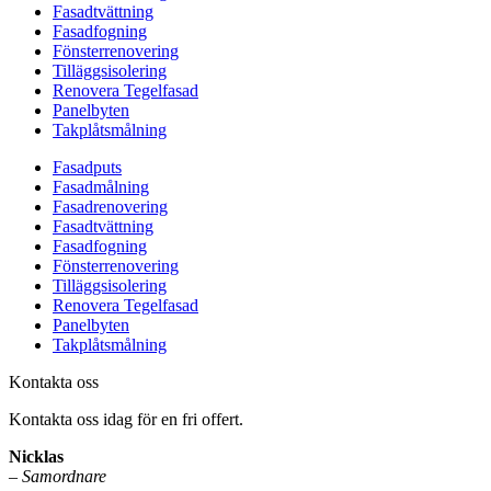
Fasadtvättning
Fasadfogning
Fönsterrenovering
Tilläggsisolering
Renovera Tegelfasad
Panelbyten
Takplåtsmålning
Fasadputs
Fasadmålning
Fasadrenovering
Fasadtvättning
Fasadfogning
Fönsterrenovering
Tilläggsisolering
Renovera Tegelfasad
Panelbyten
Takplåtsmålning
Kontakta oss
Kontakta oss idag för en fri offert.
Nicklas
–
Samordnare