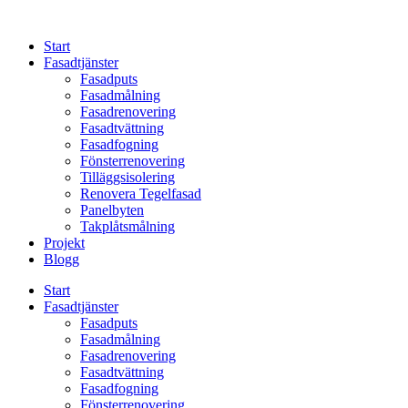
Skip
to
Start
content
Fasadtjänster
Fasadputs
Fasadmålning
Fasadrenovering
Fasadtvättning
Fasadfogning
Fönsterrenovering
Tilläggsisolering
Renovera Tegelfasad
Panelbyten
Takplåtsmålning
Projekt
Blogg
Start
Fasadtjänster
Fasadputs
Fasadmålning
Fasadrenovering
Fasadtvättning
Fasadfogning
Fönsterrenovering