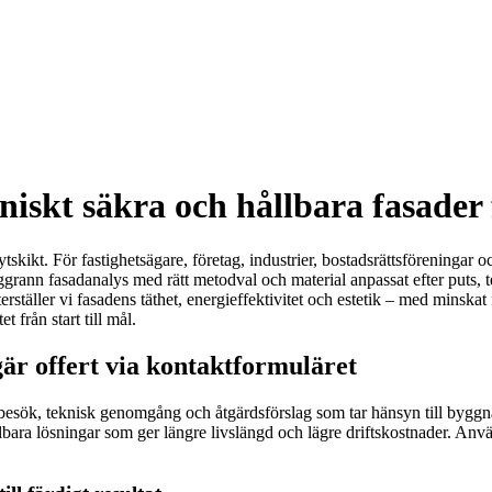
iskt säkra och hållbara fasader f
tskikt. För fastighetsägare, företag, industrier, bostadsrättsföreningar 
ann fasadanalys med rätt metodval och material anpassat efter puts, teg
terställer vi fasadens täthet, energieffektivitet och estetik – med minsk
t från start till mål.
är offert via kontaktformuläret
sbesök, teknisk genomgång och åtgärdsförslag som tar hänsyn till byggn
ållbara lösningar som ger längre livslängd och lägre driftskostnader. Anv